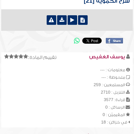
شرح الحموية [21]
يوسف الغفيص
تقييم المادة:
معلومات : ---
ملحوظة : ---
المستمعين : 259
التنزيل : 2710
قراءة: 3577
الرسائل : 0
المقيميّن : 0
في خزائن : 18