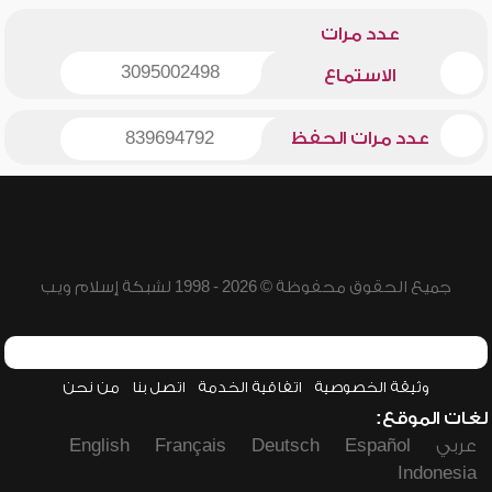
عدد مرات
3095002498
الاستماع
عدد مرات الحفظ
839694792
جميع الحقوق محفوظة © 2026 - 1998 لشبكة إسلام ويب
وثيقة الخصوصية
اتفاقية الخدمة
اتصل بنا
من نحن
لغات الموقع:
عربي
Español
Deutsch
Français
English
Indonesia