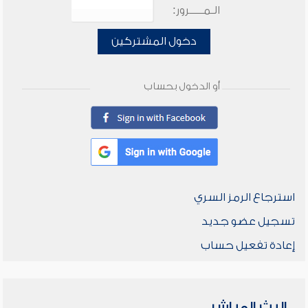
الـمـــــرور:
دخول المشتركين
أو الدخول بحساب
استرجاع الرمز السري
تسجيل عضو جديد
إعادة تفعيل حساب
البث المباشر