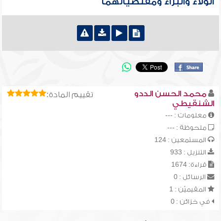
الولاء والبراء ومقتضياتهما
محمد الحسن الددو
تقييم المادة:
الشنقيطي
معلومات : ---
ملحوظة : ---
المستمعين : 124
التنزيل : 933
قراءة: 1674
الرسائل : 0
المقيميّن : 1
في خزائن : 0