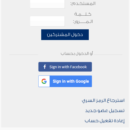
المستخدم:
كـلـــمـة
الـمـــــرور:
دخول المشتركين
أو الدخول بحساب
استرجاع الرمز السري
تسجيل عضو جديد
إعادة تفعيل حساب