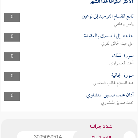
الأكثر استماعا لهذا الشهر
تابع انقسام التوحيد إلى نوعين
0
ياسر برهامي
حاجتنا إلى التمسك بالعقيدة
0
علي عبد الخالق القرني
سورة الملك
0
أحمد المعصراوي
سورة الجاثية
0
عبد السلام غالب السفياني
أذان محمد صديق المنشاوي
0
محمد صديق المنشاوي
عدد مرات
3095059514