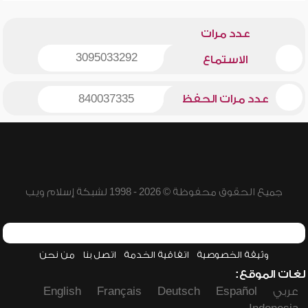
عدد مرات
3095033292
الاستماع
عدد مرات الحفظ
840037335
جميع الحقوق محفوظة © 2026 - 1998 لشبكة إسلام ويب
وثيقة الخصوصية
اتفاقية الخدمة
اتصل بنا
من نحن
لغات الموقع:
عربي
Español
Deutsch
Français
English