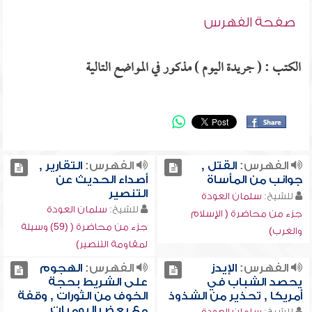
صفحة الفهرس
الكتب : ( جريدة اليوم ) مذكور في المواضع التالية
الفهرس:
القتل ,
الفهرس:
التقارير ,
جوانب من المأساة
أصداء الحديث عن
التنصير
للشيخ:
سلمان العودة
للشيخ:
سلمان العودة
جزء من محاضرة ( الإسلام
جزء من محاضرة ( (59) وسيلة
والغرب)
لمقاومة التنصير)
الفهرس:
الإيدز
الفهرس:
الهجوم
يحصد الشباب في
على الشريط بحجة
أمريكا , تحذير من الشذوذ
الخوف من الثورات , وقفة
مع بعض اليوميات
للشيخ:
سلمان العودة