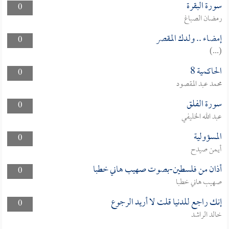
سورة البقرة
0
رمضان الصباغ
إمضاء .. ولدك المقصر
0
(...)
الحاكمية 8
0
محمد عبد المقصود
سورة الفلق
0
عبد الله الخليفي
المسؤولية
0
أيمن صيدح
أذان من فلسطين-بصوت صهيب هاني خطبا
0
صهيب هاني خطبا
إنك راجع للدنيا قلت لا أريد الرجوع
0
خالد الراشد