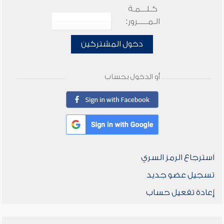
كـلـــمـة
الـمـــــرور:
دخول المشتركين
أو الدخول بحساب
استرجاع الرمز السري
تسجيل عضو جديد
إعادة تفعيل حساب