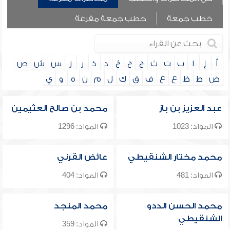
خطب جمعة
خطب جمعة مفرغة
أ
إ
ا
ب
ت
ث
ج
ح
خ
د
ذ
ر
ز
س
ش
ص
ض
ط
ظ
ع
غ
ف
ق
ك
ل
م
ن
ه
و
ي
عبد العزيز بن باز
محمد بن صالح العثيمين
المواد: 1023
المواد: 1296
محمد مختار الشنقيطي
عائض القرني
المواد: 481
المواد: 404
محمد الحسن الددو
محمد المنجد
الشنقيطي
المواد: 359