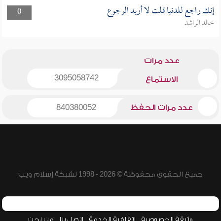
إنك راجع للدنيا قلت لا أريد الرجوع
0
خالد الراشد
عدد مرات
3095058742
الاستماع
عدد مرات الحفظ
840380052
جميع الحقوق محفوظة © 2026 - 1998 لشبكة إسلام ويب
وثيقة الخصوصية
اتفاقية الخدمة
اتصل بنا
من نحن