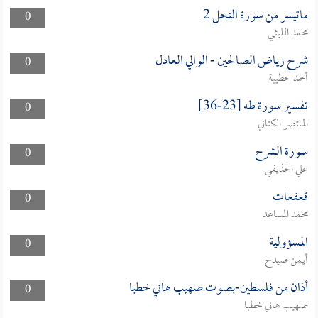
ماتيسر من سورة النحل 2
0
محمد الليثي
شرح رياض الصالحين - الوالي العادل
0
أحمد حطيبة
تفسير سورة طه [23-36]
0
المنتصر الكتاني
سورة الشرح
0
علي الحذيفي
قعقعات
0
محمد المساعد
المسؤولية
0
أيمن صيدح
أذان من فلسطين-بصوت صهيب هاني خطبا
0
صهيب هاني خطبا