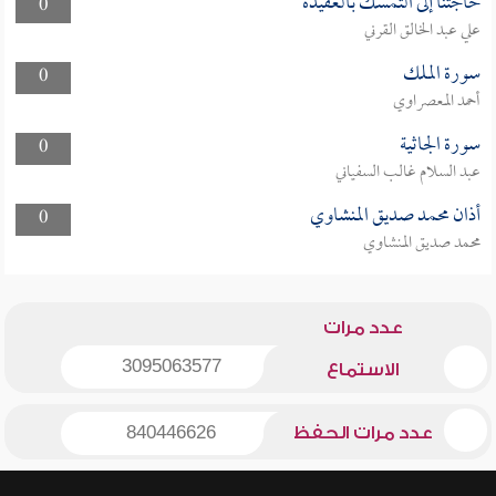
حاجتنا إلى التمسك بالعقيدة
0
علي عبد الخالق القرني
سورة الملك
0
أحمد المعصراوي
سورة الجاثية
0
عبد السلام غالب السفياني
أذان محمد صديق المنشاوي
0
محمد صديق المنشاوي
عدد مرات
3095063577
الاستماع
عدد مرات الحفظ
840446626