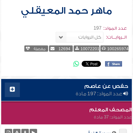
ماهر حمد المعيقلي
عدد المواد:
197
الــروايـــات:
100265974
10072201
12694
مفضلة
حفص عن عاصم
عدد المواد: 197 مادة
المصحف المعلم
عدد المواد: 37 مادة