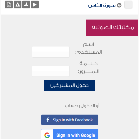
سورة النّاس
مكتبتك الصوتية
اسم
المستخدم:
كـلـــمـة
الـمـــــرور:
دخول المشتركين
أو الدخول بحساب