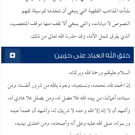
نشأت المذاهب الفقهية التي ينبغي أن نتخذها كوسيلة لفهم
النصوص لا ديانات، والتي ينبغي ألا نقف منها موقف المتعصب،
الذي يفرق شمل الأمة، وقد حذرنا الله تعالى من ذلك.
خلق الله العباد على حزبين
السلام عليكم ورحمة الله وبركاته.
إن الحمد لله، نحمده، ونستعينه، ونعوذ بالله من شرور أنفسنا، ومن
سيئات أعمالنا، من يهده الله فلا مضل له، ومن يضلل فلا هادي له،
وأشهد أن لا إله إلا الله وحده لا شريك له، وأشهد أن محمداً عبده
ورسوله، صلى الله عليه وعلى آله وأصحابه، ومن اهتدى بهديه،