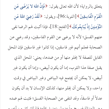
يتعلق بالرواية؛ لأن الله تعالى يقول:
فَإِنَّ اللهَ لا يَرْضَى عَنِ
الْقَوْمِ الْفَاسِقِينَ
[التوبة:96]، ويقول:
لَقَدْ رَضِيَ اللهُ عَنِ
المُؤْمِنِينَ إِذْ يُبَايِعُونَكَ
[الفتح:18]، فإذا أثبت لهم الرضا نفى
عنهم الفسق؛ لأنه لا يرضى عن القوم الفاسقين، وقد رضي عن
الصحابة فعلم أنهم غير فاسقين، إذا كانوا غير فاسقين فإن المحل
القابل للصفة لا يخلو منها أو من ضدها، يعني: المحل الذي
يقبل صفة هذا الثوب، إما أن يكون أبيض، وإما أن يكون غير
أبيض، لا يمكن أن يجتمع فيه البياض وغير البياض في وقت
واحد، ولا يمكن أن يخلو منها، كذلك الإنسان لا بد أن يكون
عدلاً أو فاسقاً، وقد انتفى عن الصحابة الفسق؛ فثبت لهم ضده
وهو العدالة فهم جميعاً عدول بتعديل الله؛ فلذلك كل من أخبره