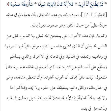
*
ثُمَّ يَطْمَعُ أَنْ أَزِيدَ
*
كَلَّا إِنَّهُ كَانَ لِآيَاتِنَا عَنِيدًا
*
سَأُرْهِقُهُ صَعُودًا
[المدثر:11-17]، نعوذ بالله، يتوعده الله تعالى بأن يحمله فوق عنقه
جبلاً عظيماً من جبال النار، وهو صعود، نعوذ بالله.
وكذلك فإن هذه الأموال التي يمتحن الله تعالى بها الناس، كثير من
الناس قد يظن أن الذي تمتلئ يداه من الدنيا، يوفق دائماً فيها لصرفها
في رفاهيته وتعففه في الدنيا، وفي نجاته في الآخرة، والذي يسألهم
ويطلع على أحوالهم عن كثب؛ يجد كثيراً منهم في شقاء عجيب، دائماً
مشغول البال، دائماً يخاف أن تخرب تجارته، وأن تتعطل منافعه، وهو
في حذر دائم، وقلق دائم، يستيقظ على حذر، ولا يجد وقتاً للراحة
ولا يجد وقتاً للطمأنينة؛ لأنه قد امتلأ قلبه بالدنيا؛ بل دخلت في قلبه
ولم تدخل في يده.