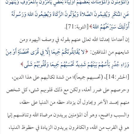
وَالمُؤْمِنُونَ وَالمُؤْمِنَاتُ بَعْضُهُمْ أَوْلِيَاءُ بَعْضٍ يَأْمُرُونَ بِالمَعْرُوفِ وَيَنْهَوْنَ
عَنِ المُنكَرِ وَيُقِيمُونَ الصَّلاةَ وَيُؤْتُونَ الزَّكَاةَ وَيُطِيعُونَ اللهَ وَرَسُولَهُ
أُوْلَئِكَ سَيَرْحَمُهُمُ اللهُ
[التوبة:71].
إن أعداءنا يحدثنا الله تعالى عنهم بقوله في وصف اليهود ومن
شايعهم من المنافقين:
لا يُقَاتِلُونَكُمْ جَمِيعًا إِلَّا فِي قُرًى مُحَصَّنَةٍ أَوْ مِنْ
وَرَاءِ جُدُرٍ بَأْسُهُمْ بَيْنَهُمْ شَدِيدٌ تَحْسَبُهُمْ جَمِيعًا وَقُلُوبُهُمْ شَتَّى
[الحشر:14]، (تحسبهم جميعاً)؛ من شدة تكالبهم على هذا الدين،
وحرصهم على ضرر أهله، ولكن مع ذلك قلوبهم شتى، كل شخص
منهم يحسد الآخر ويحاول أن يزداد حظه من الدنيا على حظه،
والسبب واضح، وهو أن المؤمنين يريدون مرضاة الله وتنافسهم إنما
هو في القرب من الله، والكافرون يريدون الزيادة في حظوظ الدنيا،