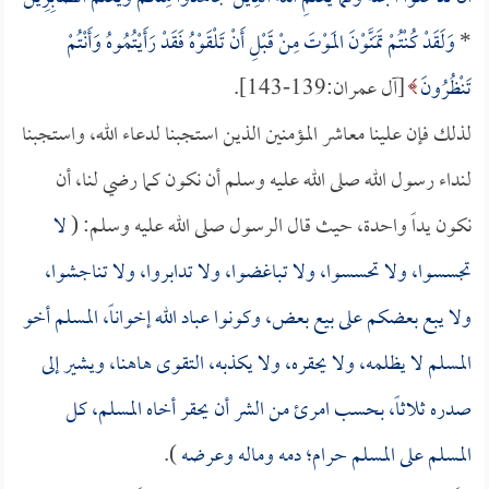
*
وَلَقَدْ كُنْتُمْ تَمَنَّوْنَ المَوْتَ مِنْ قَبْلِ أَنْ تَلْقَوْهُ فَقَدْ رَأَيْتُمُوهُ وَأَنْتُمْ
تَنْظُرُونَ
[آل عمران:139-143].
لذلك فإن علينا معاشر المؤمنين الذين استجبنا لدعاء الله، واستجبنا
لنداء رسول الله صلى الله عليه وسلم أن نكون كما رضي لنا، أن
نكون يداً واحدة، حيث قال الرسول صلى الله عليه وسلم: (
لا
تجسسوا، ولا تحسسوا، ولا تباغضوا، ولا تدابروا، ولا تناجشوا،
ولا يبع بعضكم على بيع بعض، وكونوا عباد الله إخواناً، المسلم أخو
المسلم لا يظلمه، ولا يحقره، ولا يكذبه، التقوى هاهنا، ويشير إلى
صدره ثلاثاً، بحسب امرئ من الشر أن يحقر أخاه المسلم، كل
المسلم على المسلم حرام؛ دمه وماله وعرضه
).