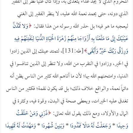
المحروم الذي لا يجد غذاء يتغذى به، وإذا كان غنياً نظر إلى الفقير
الذي دونه، حتى يحمد نعمة الله عليه، لا ينظر الفقير إلى الغني
ليعجبه ما هو فيه؛ بل حذر الله رسوله من هذا فقال:
وَلا تَمُدَّنَّ
عَيْنَيْكَ إِلَى مَا مَتَّعْنَا بِهِ أَزْوَاجًا مِنْهُمْ زَهْرَةَ الْحَيَاةِ الدُّنيَا لِنَفْتِنَهُمْ فِيهِ
وَرِزْقُ رَبِّكَ خَيْرٌ وَأَبْقَى
[طه:131]، لتمتد عينك إلى الذين زادوا
في الخير، وزادوا في التقرب من الله، ولا تنظر إلى الذين تنافسوا في
الدنيا، وامتحنهم الله بها؛ لأن ما آتاهم الله كثير من الناس يظن أنه
دائماً نعمة، والواقع خلاف ذلك؛ بل قد يكون نقمة؛ فكثير من الناس
تغدق عليه الخيرات، ويعطى صحة في البدن، وقوة فيه، وكثرة في
المال والأولاد، ومع ذلك يقول الله تعالى:
ذَرْنِي وَمَنْ خَلَقْتُ
وَحِيدًا
*
وَجَعَلْتُ لَهُ مَالًا مَمْدُودًا
*
وَبَنِينَ شُهُودًا
*
وَمَهَّدْتُ لَهُ تَمْهِيدًا