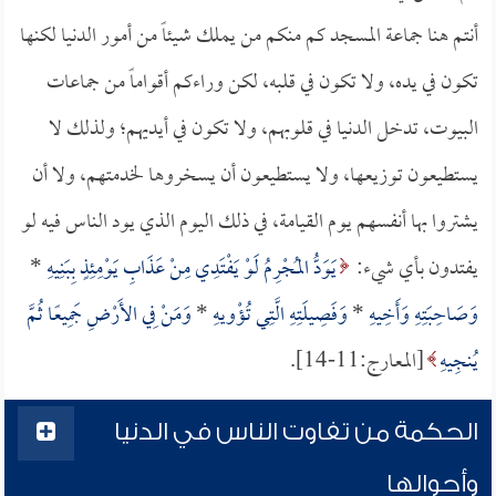
أنتم هنا جماعة المسجد كم منكم من يملك شيئاً من أمور الدنيا لكنها
تكون في يده، ولا تكون في قلبه، لكن وراءكم أقواماً من جماعات
البيوت، تدخل الدنيا في قلوبهم، ولا تكون في أيديهم؛ ولذلك لا
يستطيعون توزيعها، ولا يستطيعون أن يسخروها لخدمتهم، ولا أن
يشتروا بها أنفسهم يوم القيامة، في ذلك اليوم الذي يود الناس فيه لو
يفتدون بأي شيء:
يَوَدُّ المُجْرِمُ لَوْ يَفْتَدِي مِنْ عَذَابِ يَوْمِئِذٍ بِبَنِيهِ
*
وَصَاحِبَتِهِ وَأَخِيهِ
*
وَفَصِيلَتِهِ الَّتِي تُؤْويهِ
*
وَمَنْ فِي الأَرْضِ جَمِيعًا ثُمَّ
يُنجِيهِ
[المعارج:11-14].
الحكمة من تفاوت الناس في الدنيا
وأحوالها