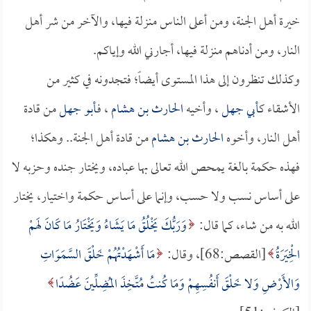
خيرة أهل الجنة، ومن أعلى الناس منزلة فيها، والآخر من شر أهل
النار، ومن أدناهم منزلة فيها، أجارني الله وإياكم.
وكذلك تنظرون إلى هذا المستوى أيضاً؛ فتجدونه في كثير من
الأشقاء ك
أبي جهل
، وأخيه
الحارث بن هشام
، فـ
أبو جهل
من قادة
أهل النار، وأخوه
الحارث بن هشام
من قادة أهل الجنة.. وهكذا؛
فهذه حكمة بالغة يمحص الله تعالى بها عباده، ويختار جنده وحزبه لا
على أساس نسب ولا حسب، وإنما على أساس حكمة واختيار، يختار
الله به من شاء، كما قال:
وَرَبُّكَ يَخْلُقُ مَا يَشَاءُ وَيَخْتَارُ مَا كَانَ لَهمْ
الْخِيَرَةُ
[القصص:68]، وقال:
مَا أَشْهَدْتُهُمْ خَلْقَ السَّمَوَاتِ
وَالأَرْضِ وَلا خَلْقَ أَنفُسِهِمْ وَمَا كُنتُ مُتَّخِذَ المُضِلِّينَ عَضُدًا