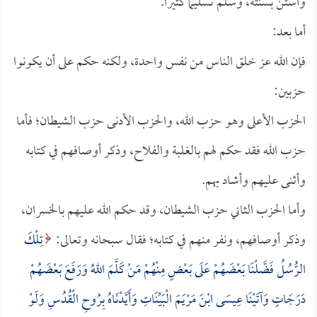
واستن بسنته، وسلم تسليماً كثيراً.
أما بعد:
فإن الله عز خلق الناس من نفس واحدة، ولكنه حكم على أن يكونوا
حزبين:
الحزب الأعلى وهو حزب الله، والحزب الأدنى حزب الشيطان؛ فأما
حزب الله فقد حكم لهم بالغلبة والفلاح، وذكر أوصافهم في كتابه
وأثنى عليهم وأشاد بهم.
وأما الحزب الثاني حزب الشيطان، وقد حكم الله عليهم بالخسران،
وذكر أوصافهم، ونفر منهم في كتابه؛ فقال سبحانه وتعالى:
تِلْكَ
الرُّسُلُ فَضَّلْنَا بَعْضَهُمْ عَلَى بَعْضٍ مِنْهُمْ مَنْ كَلَّمَ اللهُ وَرَفَعَ بَعْضَهُمْ
دَرَجَاتٍ وَآتَيْنَا عِيسَى ابْنَ مَرْيَمَ الْبَيِّنَاتِ وَأَيَّدْنَاهُ بِرُوحِ الْقُدُسِ وَلَوْ