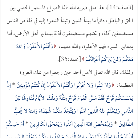
[الصف:14]، هذا مثل ضربه الله لهذا الصراع المستمر الحتمي بين
الحق والباطل، دائماً ما يبدأ الدين وتبدأ الدعوة إليه في قلة من الناس
مستضعفين أذلة، ولكنهم مستضعفون أذلة بمعايير أهل الأرض، أما
بمعايير السماء فهم الأعلون والله معهم،
وَأَنْتُمُ الأَعْلَوْنَ وَاللهُ
مَعَكُمْ وَلَنْ يَتِرَكُمْ أَعْمَالَكُمْ
[محمد:35].
ولذلك قال الله تعالى لأهل أحد حين رجعوا من تلك الغزوة
العظيمة:
وَلا تَهِنُوا وَلا تَحْزَنُوا وَأَنْتُمُ الأَعْلَوْنَ إِنْ كُنْتُمْ مُؤْمِنِينَ
*
إِنْ
يَمْسَسْكُمْ قَرْحٌ فَقَدْ مَسَّ الْقَوْمَ قَرْحٌ مِثْلُهُ وَتِلْكَ الأَيَّامُ نُدَاوِلُهَا بَيْنَ
النَّاسِ وَلِيَعْلَمَ اللهُ الَّذِينَ آمَنُوا وَيَتَّخِذَ مِنْكُمْ شُهَدَاءَ وَاللهُ لا يُحِبُّ
الظَّالِمِينَ
*
وَلِيُمَحِّصَ اللهُ الَّذِينَ آمَنُوا وَيَمْحَقَ الْكَافِرِينَ
*
أَمْ حَسِبْتُمْ
أَنْ تَدْخُلُوا الْجَنَّةَ وَلَمَّا يَعْلَمِ اللهُ الَّذِينَ جَاهَدُوا مِنْكُمْ وَيَعْلَمَ الصَّابِرِينَ