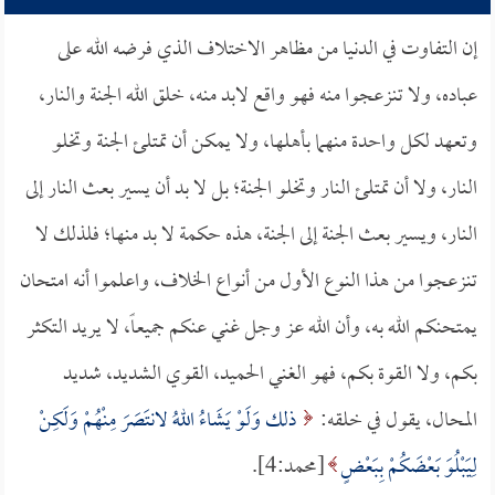
إن التفاوت في الدنيا من مظاهر الاختلاف الذي فرضه الله على
عباده، ولا تنزعجوا منه فهو واقع لابد منه، خلق الله الجنة والنار،
وتعهد لكل واحدة منهما بأهلها، ولا يمكن أن تمتلئ الجنة وتخلو
النار، ولا أن تمتلئ النار وتخلو الجنة؛ بل لا بد أن يسير بعث النار إلى
النار، ويسير بعث الجنة إلى الجنة، هذه حكمة لا بد منها؛ فلذلك لا
تنزعجوا من هذا النوع الأول من أنواع الخلاف، واعلموا أنه امتحان
يمتحنكم الله به، وأن الله عز وجل غني عنكم جميعاً، لا يريد التكثر
بكم، ولا القوة بكم، فهو الغني الحميد، القوي الشديد، شديد
المحال، يقول في خلقه:
ذلك وَلَوْ يَشَاءُ اللهُ لانتَصَرَ مِنْهُمْ وَلَكِنْ
لِيَبْلُوَ بَعْضَكُمْ بِبَعْضٍ
[محمد:4].