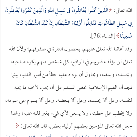
الله تعالى:
الَّذِينَ آمَنُوا يُقَاتِلُونَ فِي سَبِيلِ اللهِ وَالَّذِينَ كَفَرُوا يُقَاتِلُونَ
فِي سَبِيلِ الطَّاغُوتِ فَقَاتِلُوا أَوْلِيَاءَ الشَّيْطَانِ إِنَّ كَيْدَ الشَّيْطَانِ كَانَ
ضَعِيفًا
[النساء:76].
وقد أعاننا الله تعالى عليهم، بحصول النفرة في صفوفهم؛ ولأن الله
تعالى لن يؤلف قلوبهم في الواقع، كل شخص منهم يكره صاحبه،
ويحسده، ويمقته، ويحاول أن يزداد عليه حظاً من أمور الدنيا، بينما
نجد أن القيم الإسلامية تحض المسلم على أن يحب لأخيه ما يحبه
لنفسه، وعلى ألا يحسده، وعلى ألا يبغضه، وعلى ألا يسوم على سومه،
ولا يخطب على خطبته، ولا يسعى لأي شيء يغير قلبه عليه؛ ولهذا
جعل الله تعالى المؤمنين بعضهم أولياء بعض، قال الله تعالى: