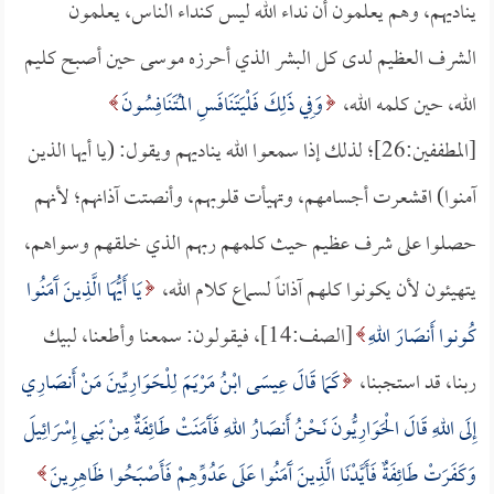
يناديهم، وهم يعلمون أن نداء الله ليس كنداء الناس، يعلمون
الشرف العظيم لدى كل البشر الذي أحرزه موسى حين أصبح كليم
الله، حين كلمه الله،
وَفِي ذَلِكَ فَلْيَتَنَافَسِ المُتَنَافِسُونَ
[المطففين:26]؛ لذلك إذا سمعوا الله يناديهم ويقول: (يا أيها الذين
آمنوا) اقشعرت أجسامهم، وتهيأت قلوبهم، وأنصتت آذانهم؛ لأنهم
حصلوا على شرف عظيم حيث كلمهم ربهم الذي خلقهم وسواهم،
يتهيئون لأن يكونوا كلهم آذاناً لسماع كلام الله،
يَا أَيُّهَا الَّذِينَ آَمَنُوا
كُونوا أَنصَارَ اللهِ
[الصف:14]، فيقولون: سمعنا وأطعنا، لبيك
ربنا، قد استجبنا،
كَمَا قَالَ عِيسَى ابْنُ مَرْيَمَ لِلْحَوَارِيِّينَ مَنْ أَنصَارِي
إِلَى اللهِ قَالَ الْحَوَارِيُّونَ نَحْنُ أَنصَارُ اللهِ فَآَمَنَتْ طَائِفَةٌ مِنْ بَنِي إِسْرَائِيلَ
وَكَفَرَتْ طَائِفَةٌ فَأَيَّدْنَا الَّذِينَ آَمَنُوا عَلَى عَدُوِّهِمْ فَأَصْبَحُوا ظَاهِرِينَ