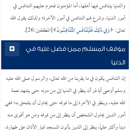
والدنيا يتنافس فيها أهلها، أما المؤمنون فحرم عليهم التنافس في
أمور الدنيا، وشرع لهم التنافس في أمور الآخرة؛ ولذلك يقول الله
تعالى:
وَفِي ذَلِكَ فَلْيَتَنَافَسِ المُتَنَافِسُونَ
[المطففين:26].
موقف المسلم ممن فضل عليه في
الدنيا
إن التنافس يكون في ما يقربنا من الله تعالى، والرسول صلى الله عليه
وسلم أوصى
أبا ذر
أن ينظر في الدنيا إلى من دونه حتى يشهد نعمة
الله عليه، وينظر في الآخرة إلى ما فوقه حتى يحاول أن يلتحق به؛ ففي
أمور الدين يحاول الشخص أن ينظر إلى من فوقه ومن هو أقوى منه
ديناً وأكثر علماً، ينظر إلى الذين يأتون المسجد قبل الأذان على طهارة،