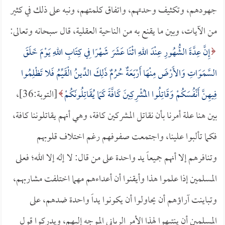
جهودهم، وتكثيف وحدتهم، واتفاق كلمتهم، ونبه على ذلك في كثير
من الآيات، وبين ما يقنع به من الناحية العقلية، قال سبحانه وتعالى:
إِنَّ عِدَّةَ الشُّهُورِ عِنْدَ اللهِ اثْنَا عَشَرَ شَهْرًا فِي كِتَابِ اللهِ يَوْمَ خَلَقَ
السَّمَوَاتِ وَالأَرْضَ مِنْهَا أَرْبَعَةٌ حُرُمٌ ذَلِكَ الدِّينُ الْقَيِّمُ فَلا تَظْلِمُوا
فِيهِنَّ أَنْفُسَكُمْ وَقَاتِلُوا المُشْرِكِينَ كَافَّةً كَمَا يُقَاتِلُونَكُمْ
[التوبة:36]،
بين هنا علة أمرنا بأن نقاتل المشركين كافة، وهي أنهم يقاتلوننا كافة،
فكما تألبوا علينا، واجتمعت صفوفهم رغم اختلاف قلوبهم
وتنافرهم إلا أنهم جميعاً يد واحدة على من قال: لا إله إلا الله؛ فعلى
المسلمين إذا علموا هذا وأيقنوا أن أعداءهم مهما اختلفت مشاربهم،
وتباينت آراؤهم أن يحاولوا أن يكونوا يداً واحدة ضدهم، على
المسلمين أن ينتبهوا لهذا الأمر الرباني الموجه إليهم، ويدركوا قول