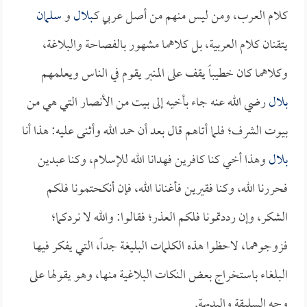
كلام العرب، ومن ليس منهم من أصل عربي كـ
بلال
و
سلمان
يتقنان كلام العربية، بل كلاهما مشهور بالفصاحة والبلاغة،
وكلاهما كان خطيباً يقف على المنبر يقوم في الناس ويعلمهم
بلال
رضي الله عنه جاء بأخيه إلى بيت من الأنصار التي هي من
بيوت الشرف؛ فلما أتاهم قال بعد أن حمد الله وأثنى عليه: هذا أنا
بلال
وهذا أخي كنا كافرين فهدانا الله للإسلام، وكنا عبدين
فحررنا الله، وكنا فقيرين فأغنانا الله، فإن أنكحتمونا فلكم
الشكر، وإن رددتمونا فلكم العذر؛ فقالوا: والله لا نردكما؛
فزوجوهما، لاحظوا هذه الكلمات البليغة جداً، التي يفكر فيها
البلغاء باستخراج بعض النكات البلاغية منها، وهو يقولها على
وجه السليقة والبديهة.