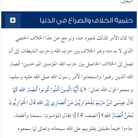
اليمين.
حتمية الخلاف والصراع في الدنيا
إذا كان الأمر كذلك فنعود هنا، ونرجع عن هذا الخلاف الحتمي
الذي لا بد منه وهو الخلاف بين حزب الله وحزب الشيطان، إلى أن
نصل إلى الخلاف الحاصل بين حزب الله المؤمنين الموحدين؛ أنصار
الله الذين رضوا واستجابوا لأمر رسول الله صلى الله عليه وسلم،
وسمعوا قول الله تعالى:
يَا أَيُّهَا الَّذِينَ آَمَنُوا كُونوا أَنصَارَ اللهِ كَمَا
قَالَ عِيسَى ابْنُ مَرْيَمَ لِلْحَوَارِيِّينَ مَنْ أَنصَارِي إِلَى اللهِ قَالَ الْحَوَارِيُّونَ
نَحْنُ أَنصَارُ اللهِ
[الصف:14]؛ فقال المؤمنون: سمعنا وأطعنا،
جاءوا جميعاً مقبلين بقلوبهم على الله سبحانه وتعالى لما سمعوه