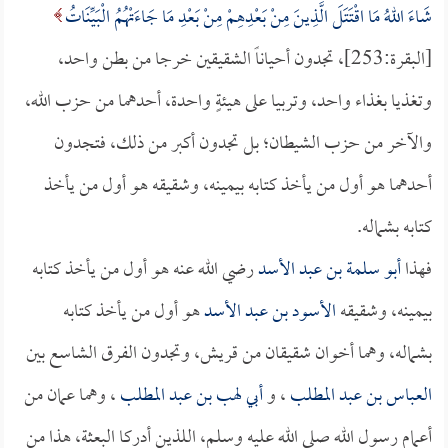
شَاءَ اللهُ مَا اقْتَتَلَ الَّذِينَ مِنْ بَعْدِهِمْ مِنْ بَعْدِ مَا جَاءَتْهُمُ الْبَيِّنَاتُ
[البقرة:253]، تجدون أحياناً الشقيقين خرجا من بطن واحد،
وتغذيا بغذاء واحد، وتربيا على هيئةٍ واحدة، أحدهما من حزب الله،
والآخر من حزب الشيطان؛ بل تجدون أكبر من ذلك، فتجدون
أحدهما هو أول من يأخذ كتابه بيمينه، وشقيقه هو أول من يأخذ
كتابه بشماله.
فهذا
أبو سلمة بن عبد الأسد
رضي الله عنه هو أول من يأخذ كتابه
بيمينه، وشقيقه
الأسود بن عبد الأسد
هو أول من يأخذ كتابه
بشماله، وهما أخوان شقيقان من قريش، وتجدون الفرق الشاسع بين
العباس بن عبد المطلب
، و
أبي لهب بن عبد المطلب
، وهما عمان من
أعمام رسول الله صلى الله عليه وسلم، اللذين أدركا البعثة، هذا من