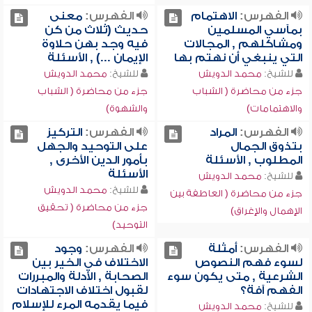
الفهرس:
الاهتمام
الفهرس:
معنى
بمآسي المسلمين
حديث (ثلاث من كن
ومشاكلهم , المجالات
فيه وجد بهن حلاوة
التي ينبغي أن نهتم بها
الإيمان ...) , الأسئلة
للشيخ:
محمد الدويش
للشيخ:
محمد الدويش
جزء من محاضرة ( الشباب
جزء من محاضرة ( الشباب
والاهتمامات)
والشهوة)
الفهرس:
المراد
الفهرس:
التركيز
بتذوق الجمال
على التوحيد والجهل
المطلوب , الأسئلة
بأمور الدين الأخرى ,
الأسئلة
للشيخ:
محمد الدويش
للشيخ:
محمد الدويش
جزء من محاضرة ( العاطفة بين
جزء من محاضرة ( تحقيق
الإهمال والإغراق)
التوحيد)
الفهرس:
أمثلة
الفهرس:
وجود
لسوء فهم النصوص
الاختلاف في الخير بين
الشرعية , متى يكون سوء
الصحابة , الأدلة والمبررات
الفهم آفة؟
لقبول اختلاف الاجتهادات
فيما يقدمه المرء للإسلام
للشيخ:
محمد الدويش