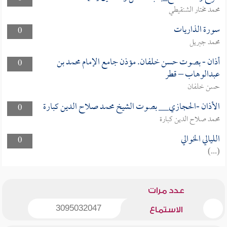
محمد مختار الشنقيطي
سورة الذاريات
0
محمد جبريل
أذان - بصوت حسن خلفان. مؤذن جامع الإمام محمد بن
0
عبدالوهاب – قطر
حسن خلفان
الأذان -الحجازي__ بصوت الشيخ محمد صلاح الدين كبارة
0
محمد صلاح الدين كبارة
الليالي الخوالي
0
(...)
عدد مرات
3095032047
الاستماع