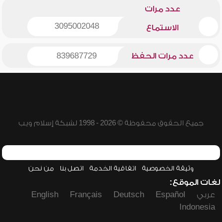
عدد مرات
3095002048
الاستماع
عدد مرات الحفظ
839687729
جميع الحقوق محفوظة © 2026 - 1998 لشبكة إسلام ويب
وثيقة الخصوصية
اتفاقية الخدمة
اتصل بنا
من نحن
لغات الموقع:
عربي
Español
Deutsch
Français
English
Indonesia