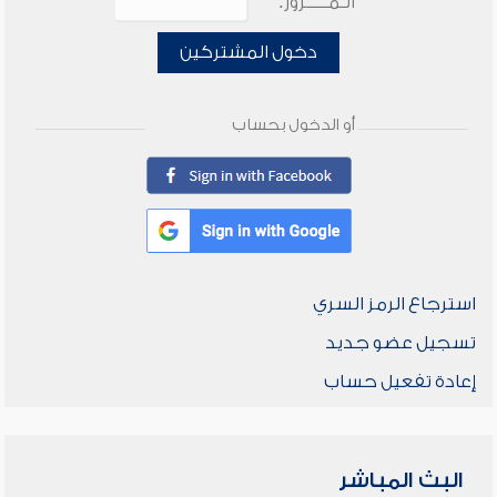
الـمـــــرور:
دخول المشتركين
أو الدخول بحساب
استرجاع الرمز السري
تسجيل عضو جديد
إعادة تفعيل حساب
البث المباشر