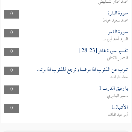
محمد مختار الشنقيطي
سورة البقرة
0
محمد سعيد خياط
سورة القمر
0
السيد أحمد أبوزيد
تفسير سورة غافر [23-28]
0
المنتصر الكتاني
تتوب عن الذنوب اذا مرضتا وترجع للذنوب اذا برئت
0
خالد الراشد
يا رفيق الدرب 1
0
سمير البشيري
الأشبال1
0
أبو عبد الملك