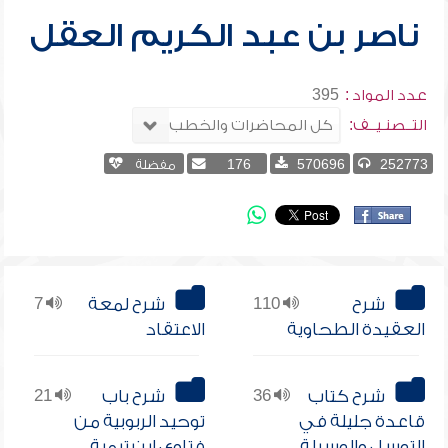
ناصر بن عبد الكريم العقل
عدد المواد :
395
التــصنـيــف:
252773
570696
176
مفضلة
شرح
110
شرح لمعة
7
العقيدة الطحاوية
الاعتقاد
شرح كتاب
36
شرح باب
21
قاعدة جليلة في
توحيد الربوبية من
التوسل والوسيلة
فتاوى ابن تيمية