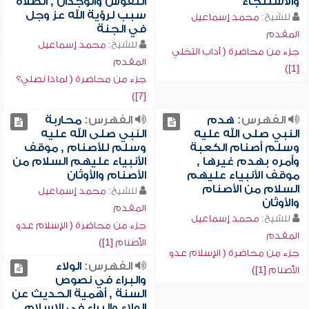
والاستنجاء
النفوس والوجدان , الصلاة
سبب لرؤية الله عز وجل
للشيخ:
محمد إسماعيل
في الجنة
المقدم
للشيخ:
محمد إسماعيل
جزء من محاضرة ( آداب التخلي
المقدم
[1])
جزء من محاضرة ( لماذا نصلي؟
[7])
الفهرس:
هدم
الفهرس:
محاربة
النبي صلى الله عليه
النبي صلى الله عليه
وسلم أصنام الكعبة
وسلم للأصنام , موقف
وأمره بهدم غيرها ,
الأنبياء عليهم السلام من
موقف الأنبياء عليهم
الأصنام والأوثان
السلام من الأصنام
للشيخ:
محمد إسماعيل
والأوثان
المقدم
للشيخ:
محمد إسماعيل
جزء من محاضرة ( الإسلام عدو
المقدم
الأصنام [1])
جزء من محاضرة ( الإسلام عدو
الفهرس:
الولاء
الأصنام [1])
والبراء في نصوص
السنة , أهمية الحديث عن
الولاء والبراء في الإسلام