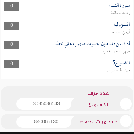
سورة النساء
0
رشيد بلعالية
المسؤولية
0
أيمن صيدح
أذان من فلسطين-بصوت صهيب هاني خطبا
0
صهيب هاني خطبا
الشموخ5
0
مهند الدوسري
عدد مرات
3095036543
الاستماع
عدد مرات الحفظ
840065130