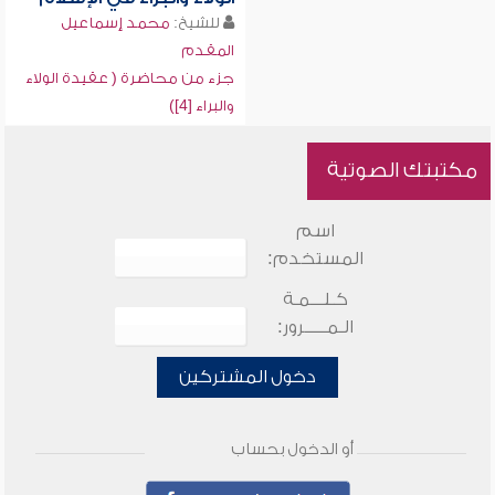
للشيخ:
محمد إسماعيل
المقدم
جزء من محاضرة ( عقيدة الولاء
والبراء [4])
مكتبتك الصوتية
اسم
المستخدم:
كـلـــمـة
الـمـــــرور:
دخول المشتركين
أو الدخول بحساب