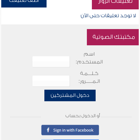
أضف تعليقك
تعليقات الزوار
لا توجد تعليقات حتى الآن
مكتبتك الصوتية
اسم
المستخدم:
كـلـــمـة
الـمـــــرور:
دخول المشتركين
أو الدخول بحساب