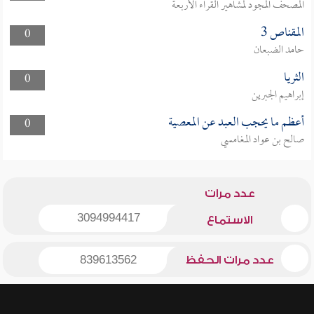
المصحف المجود لمشاهير القراء الأربعة
المقناص 3
0
حامد الضبعان
الثريا
0
إبراهيم الجبرين
أعظم ما يحجب العبد عن المعصية
0
صالح بن عواد المغامسي
عدد مرات
3094994417
الاستماع
عدد مرات الحفظ
839613562