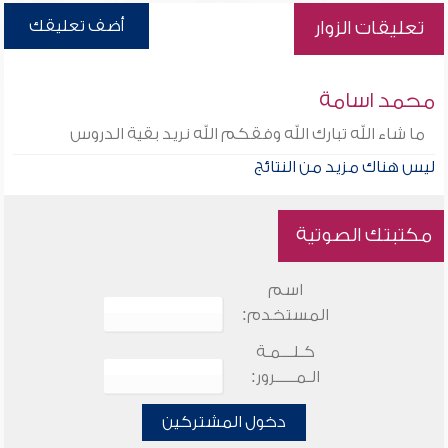
أضف تعليقك
تعليقات الزوار
محمد اسامة
ما شاء الله تبارك الله وفقكم الله نريد بقية الدروس
ليس هناك مزيد من النتائج
مكتبتك الصوتية
اسم
المستخدم:
كـلـــمـة
الـمـــــرور:
دخول المشتركين