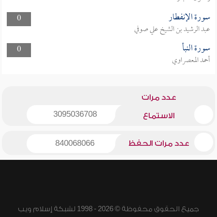
سورة الإنفطار
0
عبد الرشيد بن الشيخ علي صوفي
سورة النبأ
0
أحمد المعصراوي
عدد مرات
3095036708
الاستماع
عدد مرات الحفظ
840068066
جميع الحقوق محفوظة © 2026 - 1998 لشبكة إسلام ويب