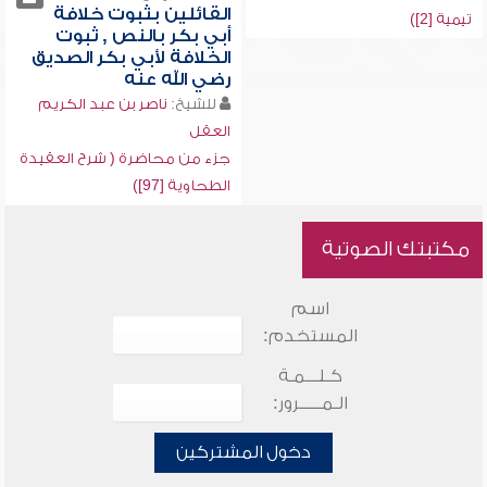
القائلين بثبوت خلافة
تيمية [2])
أبي بكر بالنص , ثبوت
الخلافة لأبي بكر الصديق
رضي الله عنه
للشيخ:
ناصر بن عبد الكريم
العقل
جزء من محاضرة ( شرح العقيدة
الطحاوية [97])
مكتبتك الصوتية
اسم
المستخدم:
كـلـــمـة
الـمـــــرور:
دخول المشتركين