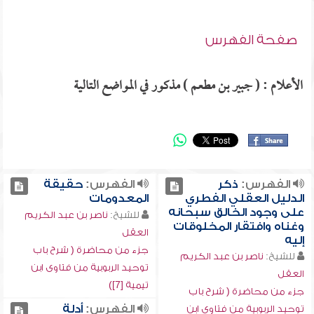
صفحة الفهرس
الأعلام : ( جبير بن مطعم ) مذكور في المواضع التالية
الفهرس:
ذكر
الفهرس:
حقيقة
الدليل العقلي الفطري
المعدومات
على وجود الخالق سبحانه
للشيخ:
ناصر بن عبد الكريم
وغناه وافتقار المخلوقات
العقل
إليه
جزء من محاضرة ( شرح باب
للشيخ:
ناصر بن عبد الكريم
توحيد الربوبية من فتاوى ابن
العقل
تيمية [7])
جزء من محاضرة ( شرح باب
الفهرس:
أدلة
توحيد الربوبية من فتاوى ابن