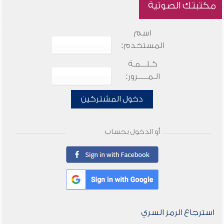
مكتبتك الصوتية
اسم
المستخدم:
كـلـــمـة
الـمـــــرور:
دخول المشتركين
أو الدخول بحساب
استرجاع الرمز السري