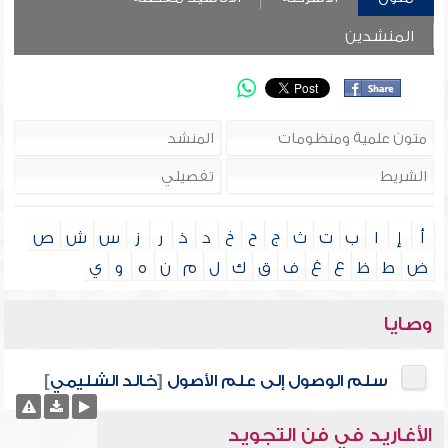
المنشدين
أ
إ
ا
ب
ت
ث
ج
ح
خ
د
ذ
ر
ز
س
ش
ص
ض
ط
ظ
ع
غ
ف
ق
ك
ل
م
ن
ه
و
ي
وصايا
سلم الوصول إلى علم الأصول
[
خالد الشليمي
]
الأغاريد في فن التجويد