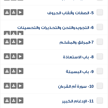
5- الصفات وألقاب الحروف
6- التجويدواللحن والتحذيرات والتحسينات
7-المرقق والمفخم
8- باب الاستعاذة
9- باب البسملة
10- سورة أم القرءان
11- الإدغام الكبير