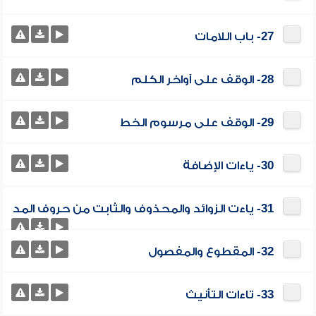
27- باب اللامات
28- الوقف على آواخر الكلم
29- الوقف على مرسوم الخط
30- ياءات الإضافة
31- ياءت الزوائد والمحذوف والثابت من حروف المد
32- المقطوع والمفصول
33- تاءات التأنيث