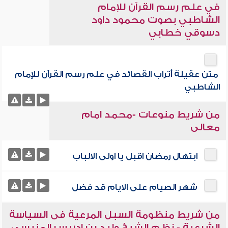
في علم رسم القرآن للإمام
الشاطبي بصوت محمود داود
دسوقي خطابي
متن عقيلة أتراب القصائد في علم رسم القرآن للإمام
الشاطبي
من شريط منوعات -محمد امام
معالى
ابتهال رمضان اقبل يا اولى الالباب
شهر الصيام على الايام قد فضل
من شريط منظومة السبل المرعية فى السياسة
الشرعية - نظم الشيخ وليد بن إدريس المنيسى