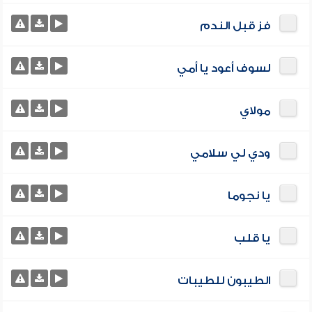
فز قبل الندم
لسوف أعود يا أمي
مولاي
ودي لي سلامي
يا نجوما
يا قلب
الطيبون للطيبات