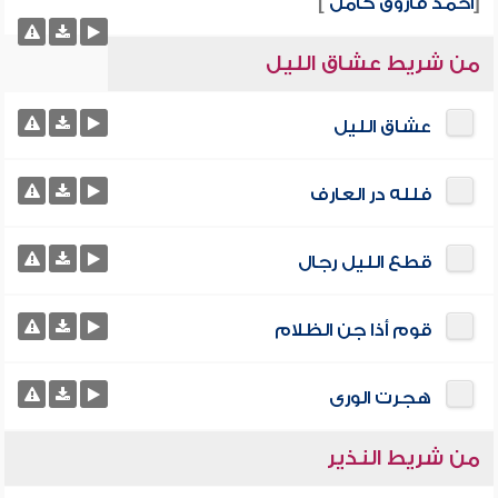
[
أحمد فاروق كامل
]
من شريط عشاق الليل
عشاق الليل
فلله در العارف
قطع الليل رجال
قوم أذا جن الظلام
هجرت الورى
من شريط النذير