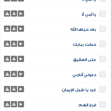
يا أمي 2
بلاد حباها الله
حطت ببابك
على العقيق
دعوني أناجي
غرد يا شبل الإيمان
فرج الهم