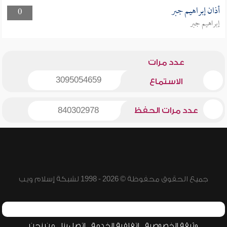
أذان إبراهيم جبر
0
إبراهيم جبر
عدد مرات
3095054659
الاستماع
عدد مرات الحفظ
840302978
جميع الحقوق محفوظة © 2026 - 1998 لشبكة إسلام ويب
وثيقة الخصوصية
اتفاقية الخدمة
اتصل بنا
من نحن