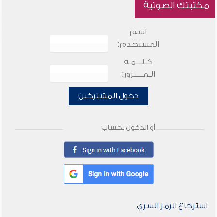
مكتبتك الصوتية
اسم
المستخدم:
كـلـــمـة
الـمـــــرور:
دخول المشتركين
أو الدخول بحساب
استرجاع الرمز السري