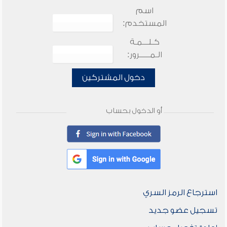
اسم
المستخدم:
كـلـــمـة
الـمـــــرور:
دخول المشتركين
أو الدخول بحساب
استرجاع الرمز السري
تسجيل عضو جديد