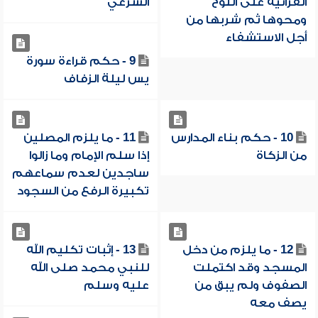
القرآنية على اللوح
الشرعي
ومحوها ثم شربها من
أجل الاستشفاء
9 - حكم قراءة سورة
يس ليلة الزفاف
10 - حكم بناء المدارس
11 - ما يلزم المصلين
من الزكاة
إذا سلم الإمام وما زالوا
ساجدين لعدم سماعهم
تكبيرة الرفع من السجود
12 - ما يلزم من دخل
13 - إثبات تكليم الله
المسجد وقد اكتملت
للنبي محمد صلى الله
الصفوف ولم يبق من
عليه وسلم
يصف معه