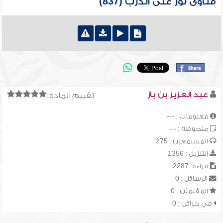
فتاوى نور على الدرب (837)
عبد العزيز بن باز
تقييم المادة:
معلومات : ---
ملحوظة : ---
المستمعين : 275
التنزيل : 1356
قراءة: 2287
الرسائل : 0
المقيميّن : 0
في خزائن : 0