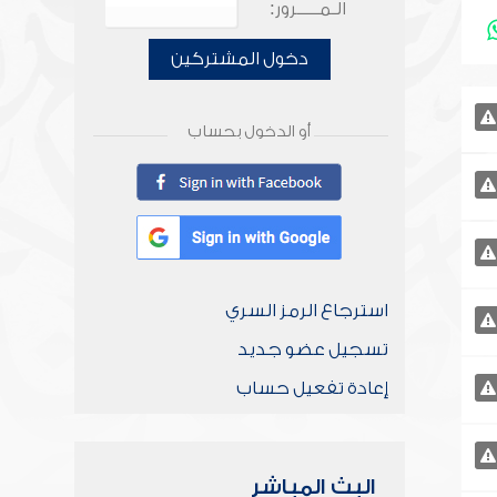
الـمـــــرور:
دخول المشتركين
أو الدخول بحساب
استرجاع الرمز السري
تسجيل عضو جديد
إعادة تفعيل حساب
البث المباشر