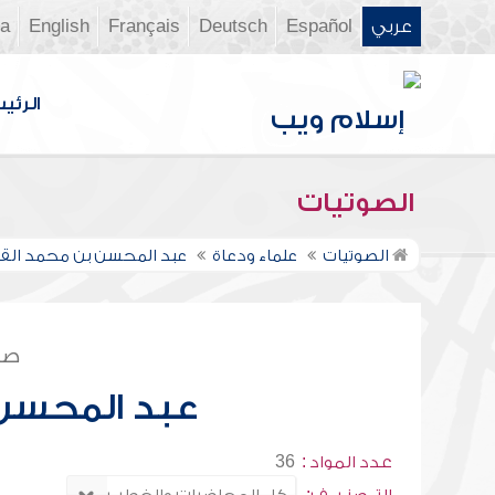
عربي
Español
Deutsch
Français
English
ia
الرئي
الصوتيات
الصوتيات
علماء ودعاة
عبد المحسن بن محمد ال
صف
عبد المحسن
عدد المواد :
36