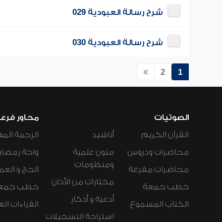
شرح رسالة العبودية 029
شرح رسالة العبودية 030
2
1
الصوتيات
محاور فرع
القرآن الكريم
أناشيد
الرحمة المه
محاضرات ودروس
متون علمية
واحة رمضان
ومنظومات
محاضرات مفرغة
الحج و العم
مختارات من الأذان
خطب جمعة
خطب جمع
أدعية و أذكار
الكتاب المسموع
القراءات ال
استراحة التسجيلات