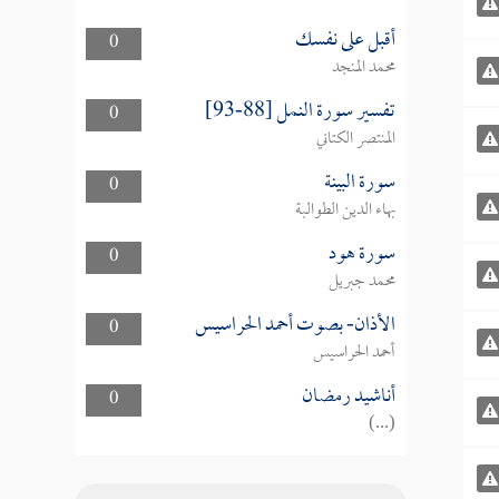
أقبل على نفسك
0
محمد المنجد
تفسير سورة النمل [88-93]
0
المنتصر الكتاني
سورة البينة
0
بهاء الدين الطوالبة
سورة هود
0
محمد جبريل
الأذان- بصوت أحمد الحراسيس
0
أحمد الحراسيس
أناشيد رمضان
0
(...)