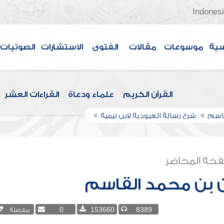
Indones
سية
موسوعات
مقالات
الفتوى
الاستشارات
الصوتيات
القرآن الكريم
علماء ودعاة
القراءات العشر
قاسم
شرح رسالة العبودية لابن تيمية
حة المحاضر
 بن محمد القاسم
8389
153660
0
مفضلة