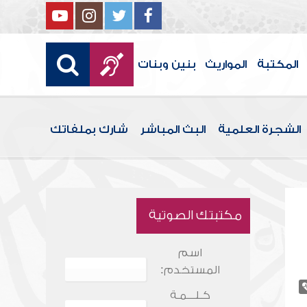
المكتبة
المواريث
بنين وبنات
الشجرة العلمية
البث المباشر
شارك بملفاتك
مكتبتك الصوتية
اسم
المستخدم:
كـلـــمـة