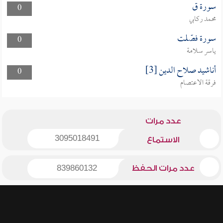
سورة ق
0
محمد ركابي
سورة فصّلت
0
ياسر سلامة
أناشيد صلاح الدين [3]
0
فرقة الاعتصام
عدد مرات
3095018491
الاستماع
عدد مرات الحفظ
839860132