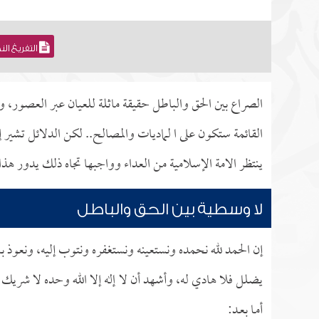
التفريغ ال
الصراع بين الحق والباطل حقيقة ماثلة للعيان عبر العصور،
القائمة ستكون على ا لماديات والمصالح.. لكن الدلائل تشي
ينتظر الامة الإسلامية من العداء وواجبها تجاه ذلك يدور هذ
لا وسطية بين الحق والباطل
إن الحمد لله نحمده ونستعينه ونستغفره ونتوب إليه، ونعوذ با
يضلل فلا هادي له، وأشهد أن لا إله إلا الله وحده لا شريك 
أمـا بعـد: