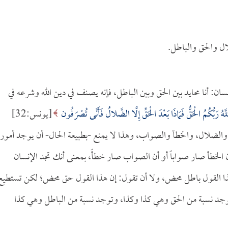
ال والحق والباطل.
سان: أنا محايد بين الحق وبين الباطل، فإنه يصنف في دين الله وشرعه في
َّهُ رَبُّكُمُ الْحَقُّ فَمَاذَا بَعْدَ الْحَقِّ إِلَّا الضَّلالُ فَأَنَّى تُصْرَفُون
[يونس:32]
 والضلال، والخطأ والصواب، وهذا لا يمنع -بطبيعة الحال- أن يوجد أمور
لخطأ صار صواباً أو أن الصواب صار خطأً، بمعنى أنك تجد الإنسان
هذا القول باطل محض، ولا أن تقول: إن هذا القول حق محض؛ لكن تستطيع
 توجد نسبة من الحق وهي كذا وكذا، وتوجد نسبة من الباطل وهي كذا