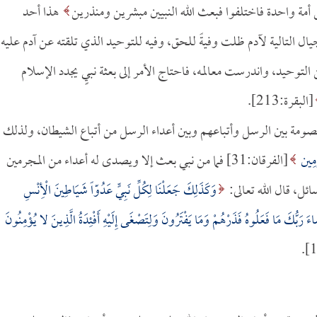
 أمة واحدة فاختلفوا فبعث الله النبيين مبشرين ومنذرين
هذا أحد
أجيال التالية لآدم ظلت وفيةً للحق، وفيه للتوحيد الذي تلقته عن آدم عليه
التوحيد، واندرست معالمه، فاحتاج الأمر إلى بعثة نبيٍ يجدد الإسلام
[البقرة:213].
ومة بين الرسل وأتباعهم وبين أعداء الرسل من أتباع الشيطان، ولذلك
ِمِين
[الفرقان:31] فما من نبي بعث إلا ويصدى له أعداء من المجرمين
ل، قال الله تعالى:
وَكَذَلِكَ جَعَلْنَا لِكُلِّ نَبِيٍّ عَدُوّاً شَيَاطِينَ الْأِنْسِ
بُّكَ مَا فَعَلُوهُ فَذَرْهُمْ وَمَا يَفْتَرُونَ وَلِتَصْغَى إِلَيْهِ أَفْئِدَةُ الَّذِينَ لا يُؤْمِنُونَ