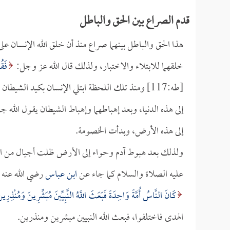
قدم الصراع بين الحق والباطل
هذا الحق والباطل بينهما صراع منذ أن خلق الله الإنسان عل
خلقهما للابتلاء والاختبار، ولذلك قال الله عز وجل:
فَقُ
[طه:117] ومنذ تلك اللحظة ابتلي الإنسان بكيد ال
إلى هذه الدنيا، وبعد إهباطهما وإهباط الشيطان يقول الله 
إلى هذه الأرض، وبدأت الخصومة.
ولذلك بعد هبوط آدم وحواء إلى الأرض ظلت أجيال من الناس
عليه الصلاة والسلام كما جاء عن
ابن عباس
رضي الله عنه 
كَانَ النَّاسُ أُمَّةً وَاحِدَةً فَبَعَثَ اللَّهُ النَّبِيِّينَ مُبَشِّرِينَ وَمُنْذِرِي
الهدى فاختلفوا، فبعث الله النبيين مبشرين ومنذرين.