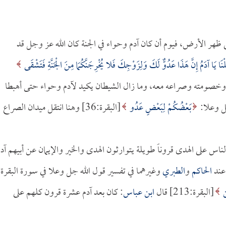
ى ظهر الأرض، فيوم أن كان آدم وحواء في الجنة كان الله عز وجل قد
لْنَا يَا آدَمُ إِنَّ هَذَا عَدُوٌّ لَكَ وَلِزَوْجِكَ فَلا يُخْرِجَنَّكُمَا مِنَ الْجَنَّةِ فَتَشْقَى
شيطان وخصومته وصراعه معه، وما زال الشيطان يكيد لآدم وحواء حتى أهبطا
جل وعلا:
بَعْضُكُمْ لِبَعْضٍ عَدُو
[البقرة:36] وهنا انتقل ميدان الصراع
 على الهدى قروناً طويلة يتوارثون الهدى والخير والإيمان عن أبيهم آد
عند
الحاكم
و
الطبري
وغيرهما في تفسير قول الله جل وعلا في سورة البقرة:
ن
[البقرة:213] قال
ابن عباس
: كان بعد آدم عشرة قرون كلهم على