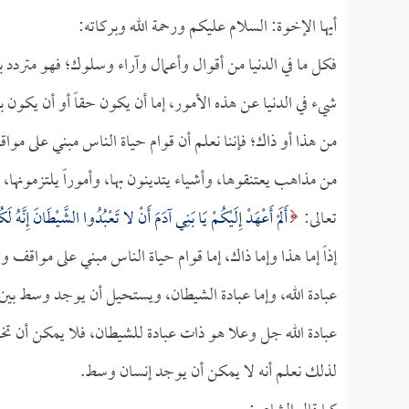
أيها الإخوة: السلام عليكم ورحمة الله وبركاته:
فكل ما في الدنيا من أقوال وأعمال وآراء وسلوك؛ فهو متردد
شيء في الدنيا عن هذه الأمور، إما أن يكون حقاً أو أن يكون با
من هذا أو ذاك؛ فإننا نعلم أن قوام حياة الناس مبني على م
من مذاهب يعتنقوها، وأشياء يتدينون بها، وأموراً يلتزمونها، 
تعالى:
أَلَمْ أَعْهَدْ إِلَيْكُمْ يَا بَنِي آدَمَ أَنْ لا تَعْبُدُوا الشَّيْطَانَ إِنَّه
إذاً إما هذا وإما ذاك، إما قوام حياة الناس مبني على مواق
عبادة الله، وإما عبادة الشيطان، ويستحيل أن يوجد وسط بين
عبادة الله جل وعلا هو ذات عبادة للشيطان، فلا يمكن أن ت
لذلك نعلم أنه لا يمكن أن يوجد إنسان وسط.