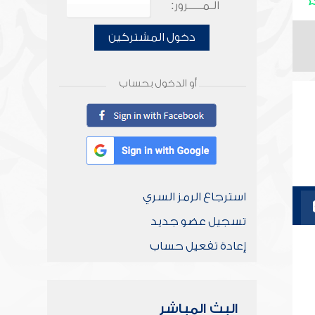
الـمـــــرور:
دخول المشتركين
أو الدخول بحساب
استرجاع الرمز السري
تسجيل عضو جديد
إعادة تفعيل حساب
البث المباشر