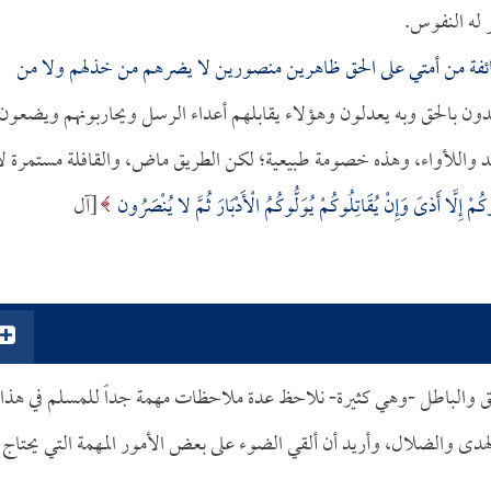
 له النفوس.
ائفة من أمتي على الحق ظاهرين منصورين لا يضرهم من خذلهم ولا من
هدون بالحق وبه يعدلون وهؤلاء يقابلهم أعداء الرسل ويحاربونهم ويضعون
د واللأواء، وهذه خصومة طبيعية؛ لكن الطريق ماض، والقافلة مستمرة لا
ُمْ إِلَّا أَذىً وَإِنْ يُقَاتِلُوكُمْ يُوَلُّوكُمُ الْأَدْبَارَ ثُمَّ لا يُنْصَرُون
[آل
ق والباطل -وهي كثيرة- نلاحظ عدة ملاحظات مهمة جداً للمسلم في هذا
هدى والضلال، وأريد أن ألقي الضوء على بعض الأمور المهمة التي يحتاج