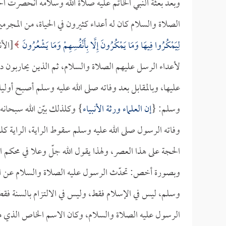
وبعد بعثة النبي الخاتم عليه صلاة الله وسلامه انحصرت الخ
الصلاة والسلام كان له أعداء كثيرون في الحياة، من المجرمي
لِيَمْكُرُوا فِيهَا وَمَا يَمْكُرُونَ إِلَّا بِأَنْفُسِهِمْ وَمَا يَشْعُرُونَ
[الأنعام:
لأعداء الرسل عليهم الصلاة والسلام، ثم الذين يحاربون د
عليها، وبالمقابل بعد وفاته صلى الله عليه وسلم أصبح أوليا
وسلم: {
إن العلماء ورثة الأنبياء
} وكلذلك بيّن الله سبحانه
وفاته الرسول صلى الله عليه وسلم سقوط الراية، الراية كلم
الحجة على هذا العصر، ولهذا يقول الله جلّ وعلا في محكم ال
وبصورة أخص: تحدّث الرسول عليه الصلاة والسلام عن اس
وسلم، ليس في الإسلام فقط، وليس في الالتزام بالسنة فقط؛ 
الرسول عليه الصلاة والسلام، وكان الاسم الخاص الذي ميز