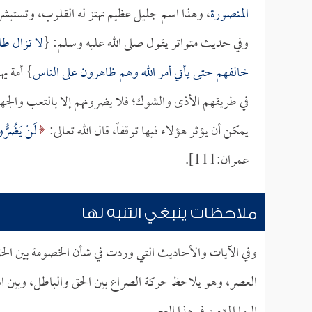
المنصورة
، وهذا اسم جليل عظيم تهتز له القلوب، وتستبشر
وفي حديث متواتر يقول صلى الله عليه وسلم: {
لا تزال ط
خالفهم حتى يأتي أمر الله وهم ظاهرون على الناس
} أمة ي
في طريقهم الأذى والشوك؛ فلا يضرونهم إلا بالتعب والجه
يمكن أن يؤثر هؤلاء فيها توقفاً، قال الله تعالى:
لَنْ يَضُرُّوك
عمران:111].
ملاحظات ينبغي التنبه لها
وفي الآيات والأحاديث التي وردت في شأن الخصومة بين الح
العصر، وهو يلاحظ حركة الصراع بين الحق والباطل، وبين ال