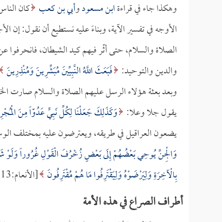
وهكذا جاء في قراءة
ابن مسعود
و
أبي بن كعب
كان الناس
الأوجه في تفسير الآية، وبناءً عليه نستطيع أن نقول: إن ال
الصلاة والسلام، حتى أثّر فيهم كيد الشيطان، فانحرفوا عن 
والدين والتوحيد:
فَبَعَثَ اللَّهُ النَّبِيِّينَ مُبَشِّرِينَ وَمُنْذِرِينَ
وبعد بعثة هؤلاء الرسل عليهم الصلاة والسلام صارت الخص
يقول جلا وعلا:
وَكَذَلِكَ جَعَلْنَا لِكُلِّ نَبِيٍّ عَدُوّاً مِنَ الْمُجْر
يضعون العراقيل في طريقه، ويعترضون عليه بمختلف الوسائ
وَالْجِنِّ يُوحِي بَعْضُهُمْ إِلَى بَعْضٍ زُخْرُفَ الْقَوْلِ غُرُوراً وَلَوْ شَاءَ رَ
بِالْآخِرَةِ وَلِيَرْضَوْهُ وَلِيَقْتَرِفُوا مَا هُمْ مُقْتَرِفُونَ
[الأنعام:113].
أطراف الصراع في هذه الأمة