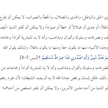
 بين الحق والباطل، والهدى والضلال، والخطأ والصواب، لا يمكن أن يخرج
طلاً، أو هدى أو ضلالاً أو خطأ أو صواباً؛ ولا يمكن أن تخلو الدنيا -أيضاً
واقف وتصرفات وسلوك وأقوال ومذاهب، وأنه لا بد للبشرية أفراداً وجماعا
وهذه الأشياء منها ما يكون حقاً ومنها ما يكون باطلاً، ولذلك يقول الله
ُ لَكُمْ عَدُوٌّ مُبِينٌ وَأَنِ اعْبُدُونِي هَذَا صِرَاطٌ مُسْتَقِيمٌ
[يس:5-6].
ف وتصرفات وسلوك وأقوال ومذاهب وأنه لا بد للبشرية أفراداً وجماعات من
 ذلك، فكل إنسان يرفض عبادة الله لا بد أن يعبد الشيطان؛ لأن مجرد رف
خلو الدنيا من أحد هذين الأمرين، ولا يمكن أن يخلو شخص من أحدهما؛