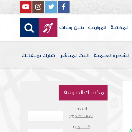
المكتبة
المواريث
بنين وبنات
الشجرة العلمية
البث المباشر
شارك بملفاتك
مكتبتك الصوتية
اسم
المستخدم:
كـلـــمـة