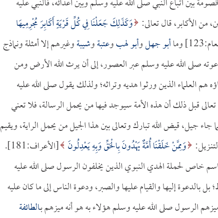
صومة بين أتباع النبي صلى الله عليه وسلم وبين أعدائه، فالنبي عليه
ن، من الأكابر، قال تعالى:
وَكَذَلِكَ جَعَلْنَا فِي كُلِّ قَرْيَةٍ أَكَابِرَ مُجْرِمِيهَا
123] وما
أبو جهل
و
أبو لهب
و
عتبة
و
شيبة
وغيرهم إلا أمثلة ونماذج
عوته صلى الله عليه وسلم عبر العصور، إلى أن يرث الله الأرض ومن
ؤه هم العلماء الذين ورثوا هديه وتراثه؛ ولذلك يقول صلى الله عليه
 تعالى قبل ذلك أن هذه الأمة سيوجد فيها من يحمل الرسالة، فلا تعني
ا جاء جيل، قيض الله تبارك وتعالى بين هذا الجيل من يحمل الراية، ويقيم
تنـزيل:
وَمِمَّنْ خَلَقْنَا أُمَّةٌ يَهْدُونَ بِالْحَقِّ وَبِهِ يَعْدِلُونَ
[الأعراف:181].
م خاص لحملة الهدي النبوي الذين يخلفون الرسول صلى الله عليه
بل بالدعوة إليها والقيام عليها والصبر، ودعوة الناس إلى ما كان عليه
هم الرسول صلى الله عليه وسلم هؤلاء به هو أنه ميزهم بـ
الطائفة