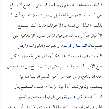
فالمطلوب مساعدة المسلم في
يوغسلافيا
حتى يستطيع أن يدافع
عن نفسه، أو ينتقم من قاتله قبل أن يموت، فلا تتصور أنك إذا
بذلت ما تبذل من المساعدة لإخوانك هناك، أنك ستسمع
الأخبار غداً أو بعد غد عن قيام الإمبراطورية الإسلامية التي
تضم بلاد
البوسنة والهرسك
والصرب والكروات و
الجبل
الأسود
وغيرها وإن كان هذا ممكناً وما هو على الله بعزيز؛ لكن
ضع الأمور في نصابها، مسلم يقتل يريد أن يدافع عن نفسه، ومن
حقه أن يدافع، ومن حقه على أخيه المسلم أن يساعده بما
يستطيع، ونحن نعلم أن أخوة الإسلام جعلت
المعتصم
يثأر
للمرأة المسلمة في
عمورية
وهي تقول (وامعتصماه) فيسيِّر
الجيوش الجرارة حتى يفتح هذا البلد وينتصر لهذه المرأة الوحيدة