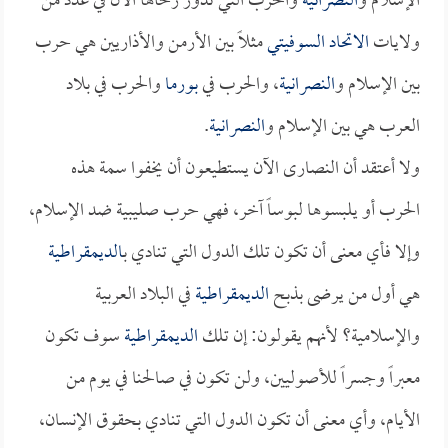
الإسلام و
النصرانية
والحرب التي تدور رحاها الآن في عدد من
ولايات
الاتحاد السوفيتي
مثلاً بين الأرمن والأذاريين هي حرب
بين الإسلام و
النصرانية
، والحرب في
بورما
والحرب في بلاد
العرب هي بين الإسلام و
النصرانية
.
ولا أعتقد أن النصارى الآن يستطيعون أن يخفوا سمة هذه
الحرب أو يلبسوها لبوساً آخر، فهي حرب صليبية ضد الإسلام،
وإلا فأي معنى أن تكون تلك الدول التي تنادي ب
الديمقراطية
هي أول من يرضى بذبح
الديمقراطية
في البلاد العربية
والإسلامية؟ لأنهم يقولون: إن تلك
الديمقراطية
سوف تكون
معبراً وجسراً للأصوليين، ولن تكون في صالحنا في يوم من
الأيام، وأي معنى أن تكون الدول التي تنادي بحقوق الإنسان،