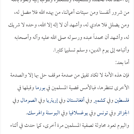
إن الحمد لله، نحمده ونستعينه، ونستغفره ونتوب إليه ونعوذ بالله
من شرور أنفسنا ومن سيئات أعمالنا، من يهده الله فلا مضل له،
ومن يضلل فلا هادي له، وأشهد أن لا إله إلا الله، وحده لا شريك
له، وأشهد أن محمداً عبده ورسوله صلى الله عليه وآله وأصحابه
وأتباعه إلى يوم الدين، وسلم تسليما كثيرا.
أما بعد:
فإن هذه الأمة لا تكاد تفيق من صدمة موقف حل بها إلا والصدمة
الأخرى تنتظرها، فبالأمس قضية المسلمين في
بورما
وقبلها في
فلسطين
وفي
كشمير
وفي
أفغانستان
وفي
إريتريا
وفي
الصومال
وفي
الجزائر
وفي
تونس
وفي
يوغسلافيا
وفي
البوسنة والهرسك
.
واليوم تعود محاولة تصفية المسلمين مرة أخرى، كما حدث في أثناء