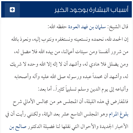
أسباب البشارة بوجود الخير
قال الشيخ:
سلمان بن فهد العودة
حفظه الله:
إن الحمد لله، نحمده ونستعينه ونستغفره ونتوب إليه، ونعوذ بالله
من شرور أنفسنا ومن سيئات أعمالنا، من يهده الله فلا مضل له،
ومن يضلل فلا هادي له، وأشهد أن لا إله إلا الله وحده لا شريك
له، وأشهد أن محمداً عبده ورسوله صلى الله عليه وآله وأصحابه
وأتباعه إلى يوم الدين وسلم تسليماً كثيراً.. أما بعد:
فالمفترض في هذه الليلة، أن المجلس هو من مجالس الأمالي شرح
بلوغ المرام
وهو المجلس التاسع عشر بعد المائة، ولكنني رأيت أن في
الأخبار الجديدة والأحوال التي نقلها لنا فضيلة الدكتور
صالح بن