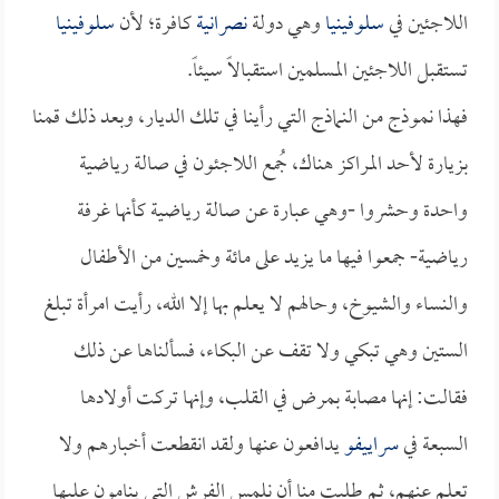
اللاجئين في
سلوفينيا
وهي دولة
نصرانية
كافرة؛ لأن
سلوفينيا
تستقبل اللاجئين المسلمين استقبالاً سيئاً.
فهذا نموذج من النماذج التي رأينا في تلك الديار، وبعد ذلك قمنا
بزيارة لأحد المراكز هناك، جُمع اللاجئون في صالة رياضية
واحدة وحشروا -وهي عبارة عن صالة رياضية كأنها غرفة
رياضية- جمعوا فيها ما يزيد على مائة وخمسين من الأطفال
والنساء والشيوخ، وحالهم لا يعلم بها إلا الله، رأيت امرأة تبلغ
الستين وهي تبكي ولا تقف عن البكاء، فسألناها عن ذلك
فقالت: إنها مصابة بمرض في القلب، وإنها تركت أولادها
السبعة في
سراييفو
يدافعون عنها ولقد انقطعت أخبارهم ولا
تعلم عنهم، ثم طلبت منا أن نلمس الفرش التي ينامون عليها