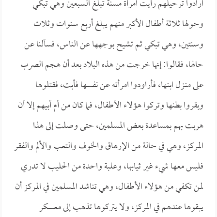
أرادوا ترحيلهم رأيت امرأة مسنة تبلغ السبعين وهي تبكي
وحولها ثلاثة أطفال الأكبر منهم يبلغ أربع سنوات وثلاث
وسنتين، وهي تبكي ثم تشيح بوجهها عن الناس، فسألنا عن
حالها، فقالوا: إنها خرجت من هذه البلاد بعد أن هجم الصرب
على منـزل ابنها، فأراودوا امرأته عن نفسها فأبت، فقتلوها
وبقروا بطنها وتركوا هؤلاء الأطفال، فما كان من أم أبيهم إلا أن
هربت بهم بمساعدة بعض المسلمين، حتى وصلت إلى هذا
المركز، وهي في حالة من الإرهاق والخوف والتعب والألم والفقر
فليس معها شيء غير ثيابها، وعلبة واحدة من الحليب لا تدري
لمن تكفي من هؤلاء الأطفال، وهي تناشد المسلمين في المركز أن
يبقوها عندهم في المركز، ولا يتركوها تذهب إلى معسكر