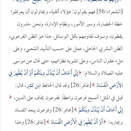
[الشعراء:56] فهم يقولون: هؤلاء أقلية، ويحاولون أن يعرقلوا
خطة الحضارة، وسير الأمور، ونظام الإدارة، ونحن حذرون
يقظون، وسوف نقاومهم بكل الوسائل. هذا هو الظن الفرعوني،
الظن البشري الجاهلي، عمل على حسب التأييد الشعبي، وعلى
ملء عقول الناس، وعلى تشويه نظراتهم، حتى قال عن موسى
عليه الصلاة والسلام:
إِنِّي أَخَافُ أَنْ يُبَدِّلَ دِينَكُمْ أَوْ أَنْ يُظْهِرَ فِي
الأَرْضِ الْفَسَادَ
[غافر:26] وقد قال الحافظ
ابن كثير
، قال:
قيل في المثل: أصبح فرعون واعظاً. ففرعون يخاف على الدين،
إِنِّي أَخَافُ أَنْ يُبَدِّلَ دِينَكُمْ
[غافر:26] وفرعون يبعد الفساد
ويحاربه:
أَوْ أَنْ يُظْهِرَ فِي الْأَرْضِ الْفَسَادَ
[غافر:26] وهذا