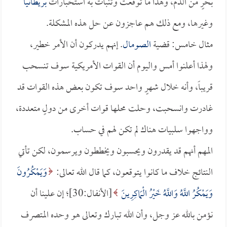
بحرٍ من الدم، وهذا ما توقعت وتنبأت به استخبارات
بريطانيا
وغيرها، ومع ذلك هم عاجزون عن حل هذه المشكلة.
مثال خامس: قضية
الصومال
. إنهم يدركون أن الأمر خطير،
ولهذا أعلنوا أمس واليوم أن القوات الأمريكية سوف تنسحب
قريباً، وأنه خلال شهرٍ واحد سوف تكون بعض هذه القوات قد
غادرت وانسحبت، وحلت محلها قوات أخرى من دولٍ متعددة،
وواجهوا سلبيات هناك لم تكن لهم في حساب.
المهم أنهم قد يقدرون ويحسبون ويخططون ويرسمون، لكن تأتي
النتائج خلاف ما كانوا يتوقعون، كما قال الله تعالى:
وَيَمْكُرُونَ
وَيَمْكُرُ اللَّهُ وَاللَّهُ خَيْرُ الْمَاكِرِينَ
[الأنفال:30]؛ إن علينا أن
نؤمن بالله عز وجل، وأن الله تبارك وتعالى هو وحده المتصرف