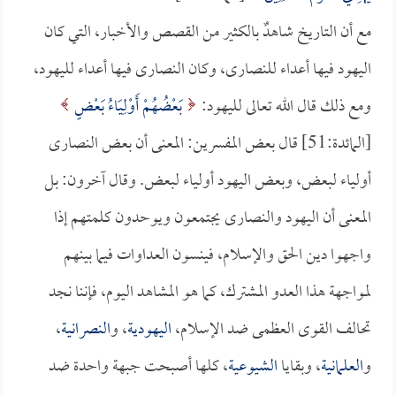
مع أن التاريخ شاهدٌ بالكثير من القصص والأخبار، التي كان
اليهود فيها أعداء للنصارى، وكان النصارى فيها أعداء لليهود،
ومع ذلك قال الله تعالى لليهود:
بَعْضُهُمْ أَوْلِيَاءُ بَعْضٍ
[المائدة:51] قال بعض المفسرين: المعنى أن بعض النصارى
أولياء لبعض، وبعض اليهود أولياء لبعض. وقال آخرون: بل
المعنى أن اليهود والنصارى يجتمعون ويوحدون كلمتهم إذا
واجهوا دين الحق والإسلام، فينسون العداوات فيما بينهم
لمواجهة هذا العدو المشترك، كما هو المشاهد اليوم، فإننا نجد
تحالف القوى العظمى ضد الإسلام،
اليهودية
، و
النصرانية
،
و
العلمانية
، وبقايا
الشيوعية
، كلها أصبحت جبهة واحدة ضد