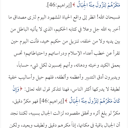
مَكْرُهُمْ لِتَزُولَ مِنْهُ الْجِبَالُ
[إبراهيم:46].
فسبحان الله! انظر إلى واقع الحياة المشهود اليوم لترى مصداق ما
أخبر به الله جل وعلا في كتابه الحكيم، الذي لا يأتيه الباطل من
بين يديه ولا من خلفه، تنـزيل من حكيم حميد، فأنت اليوم حين
تقرأ عن خطب أعداء الإسلام ودراساتهم واحتياطاتهم؛ تحس
بعمق الكيد وخبثه ودهائه، وأنهم يحسبون لكل شيء حساباً،
ويدبرون أدق التدبير وأعظمه وألطفه، فلهم حيل وأساليب خفية
لطيفة لا يدركها أكثر الناس، فهنا تتذكر قول الله تعالى:
وَإِنْ
كَانَ مَكْرُهُمْ لِتَزُولَ مِنْهُ الْجِبَالُ
[إبراهيم:46] فهو مكرٌ دقيق،
مكرٌ لو بلغ أثره وتحقق مقصوده لزالت الجبال بسببه، لكننا نجد
أن الجبال باقية في مكانها، إذاً مكرهم دقيق ولطيف وبعيد، ولكن