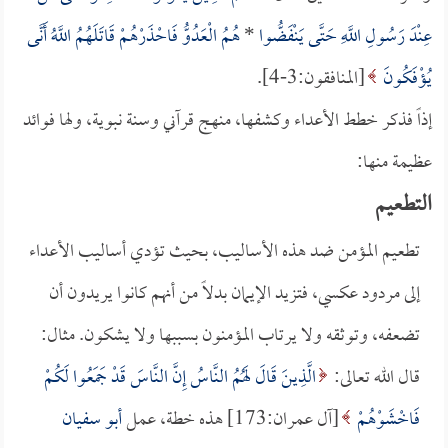
عِنْدَ رَسُولِ اللَّهِ حَتَّى يَنْفَضُّوا
*
هُمُ الْعَدُوُّ فَاحْذَرْهُمْ قَاتَلَهُمُ اللَّهُ أَنَّى
يُؤْفَكُونَ
[المنافقون:3-4].
إذاً فذكر خطط الأعداء وكشفها، منهج قرآني وسنة نبوية، ولها فوائد
عظيمة منها:
التطعيم
تطعيم المؤمن ضد هذه الأساليب، بحيث تؤدي أساليب الأعداء
إلى مردود عكسي، فتزيد الإيمان بدلاً من أنهم كانوا يريدون أن
تضعفه، وتوثقه ولا يرتاب المؤمنون بسببها ولا يشكون. مثال:
قال الله تعالى:
الَّذِينَ قَالَ لَهُمُ النَّاسُ إِنَّ النَّاسَ قَدْ جَمَعُوا لَكُمْ
فَاخْشَوْهُمْ
[آل عمران:173] هذه خطة، عمل
أبو سفيان