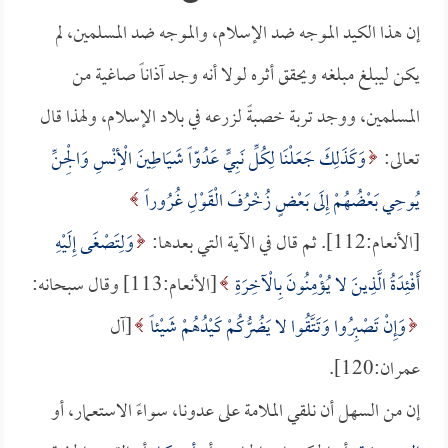
إن هذا الكيد الموجه ضد الإسلام، والموجه ضد المسلمين، لم
يكن ليبلغ مبلغه ويحقق أثره لولا أنه وجد آذاناً صاغية من
المسلمين، ووجد تربة خصبةً لزرعه في بلاد الإسلام، ولهذا قال
تعالى:
وَكَذَلِكَ جَعَلْنَا لِكُلِّ نَبِيٍّ عَدُوّاً شَيَاطِينَ الْأِنْسِ وَالْجِنِّ
يُوحِي بَعْضُهُمْ إِلَى بَعْضٍ زُخْرُفَ الْقَوْلِ غُرُوراً
[الأنعام:112]. ثم قال في الآية التي بعدها:
وَلِتَصْغَى إِلَيْهِ
أَفْئِدَةُ الَّذِينَ لا يُؤْمِنُونَ بِالْآخِرَةِ
[الأنعام:113] وقال سبحانه:
وَإِنْ تَصْبِرُوا وَتَتَّقُوا لا يَضُرُّكُمْ كَيْدُهُمْ شَيْئاً
[آل
عمران:120].
إن من السهل أن نلقي الملامة على عدونا، سواءً الاستعمار، أو