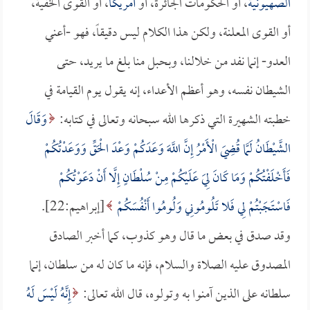
الصهيونية
، أو الحكومات الجائرة، أو
أمريكا
، أو القوى الخفية،
أو القوى المعلنة، ولكن هذا الكلام ليس دقيقاً، فهو -أعني
العدو- إنما نفد من خلالنا، وبحبل منا بلغ ما يريد، حتى
الشيطان نفسه، وهو أعظم الأعداء، إنه يقول يوم القيامة في
خطبته الشهيرة التي ذكرها الله سبحانه وتعالى في كتابه:
وَقَالَ
الشَّيْطَانُ لَمَّا قُضِيَ الْأَمْرُ إِنَّ اللَّهَ وَعَدَكُمْ وَعْدَ الْحَقِّ وَوَعَدْتُكُمْ
فَأَخْلَفْتُكُمْ وَمَا كَانَ لِيَ عَلَيْكُمْ مِنْ سُلْطَانٍ إِلَّا أَنْ دَعَوْتُكُمْ
فَاسْتَجَبْتُمْ لِي فَلا تَلُومُونِي وَلُومُوا أَنْفُسَكُمْ
[إبراهيم:22].
وقد صدق في بعض ما قال وهو كذوب، كما أخبر الصادق
المصدوق عليه الصلاة والسلام، فإنه ما كان له من سلطان، إنما
سلطانه على الذين آمنوا به وتولوه، قال الله تعالى:
إِنَّهُ لَيْسَ لَهُ