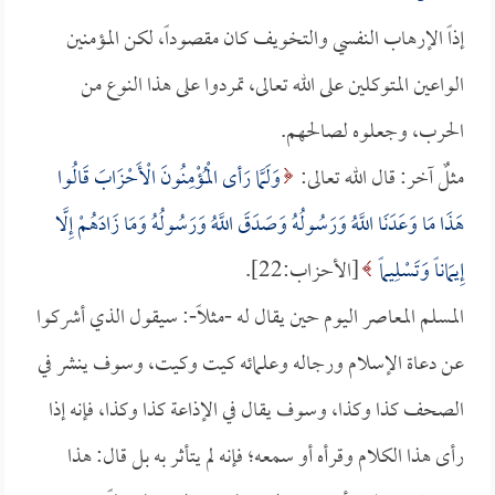
إذاً الإرهاب النفسي والتخويف كان مقصوداً، لكن المؤمنين
الواعين المتوكلين على الله تعالى، تمردوا على هذا النوع من
الحرب، وجعلوه لصالحهم.
مثلٌ آخر: قال الله تعالى:
وَلَمَّا رَأى الْمُؤْمِنُونَ الْأَحْزَابَ قَالُوا
هَذَا مَا وَعَدَنَا اللَّهُ وَرَسُولُهُ وَصَدَقَ اللَّهُ وَرَسُولُهُ وَمَا زَادَهُمْ إِلَّا
إِيمَاناً وَتَسْلِيماً
[الأحزاب:22].
المسلم المعاصر اليوم حين يقال له -مثلاً-: سيقول الذي أشركوا
عن دعاة الإسلام ورجاله وعلمائه كيت وكيت، وسوف ينشر في
الصحف كذا وكذا، وسوف يقال في الإذاعة كذا وكذا، فإنه إذا
رأى هذا الكلام وقرأه أو سمعه؛ فإنه لم يتأثر به بل قال: هذا