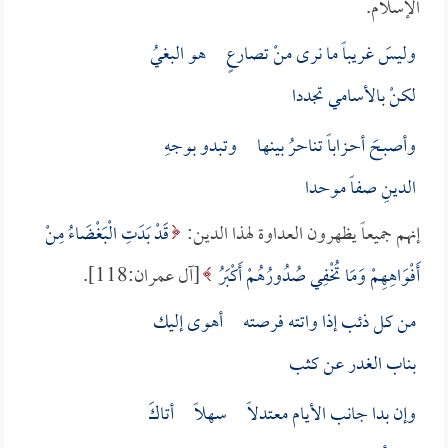
الإسلام.
وليسَ غريباً ما نرى منْ تصارعٍ هو البغيُ
لكنْ بالأسامي تجددا
وأصبـحَ أحـزاباً تناحرُ بينها وتبدو بوجهِ
الدينِ صفاً موحدا
إنهم جميعاً يظهرون العداوة لهذا الدين:
قَدْ بَدَتِ الْبَغْضَاءُ مِنْ
أَفْوَاهِهِمْ وَمَا تُخْفِي صُدُورُهُمْ أَكْبَرُ
[آل عمران:118].
من كل ذئب إذا واتته فرصته أهوى إليك
بناب الغدر عن كثب
وإن بدا جانب الأيام معتدلاً سهلاً أتاكَ