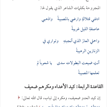
المجروحة بكلمات الشاعر الذي يقول لها:
ادفني قتلاكِ وارضي بالمصيبةْ واذهبي
عاصفةِ الليل غريبةْ
واحملي العارَ الذي أنجبتهِ وتواري في
الزنازينِ الرهيبةْ
أنتِ ضيعت البطولات سدى يا شعوباً لم
تعلمها المصيبةْ
القاعدة الرابعة: كيد الأعداء ومكرهم ضعيف
إن كيد العدو ضعيف، ومكره إلى تباب، قال الله تعالى: