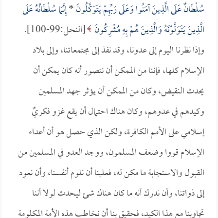
سُلْطَانٌ عَلَى الَّذِينَ آمَنُوا وَعَلَى رَبِّهِمْ يَتَوَكَّلُونَ
*
إِنَّمَا سُلْطَانُهُ عَلَى
الَّذِينَ يَتَوَلَّوْنَهُ وَالَّذِينَ هُمْ بِهِ مُشْرِكُونَ
[النحل:99-100].
وإذا نظرنا اليوم إلى عدونا، وقد نفذ إلى مجتمعاتنا، وإلى بلاد
الإسلام كلها، فإننا من الممكن أن نتصور أنه كان يمكن أن
يحدث النقيض، وكان من الممكن أن يؤثر جهد المسلمين
وكيدهم في عدوهم، وكان هناك احتمال أن يقع غزو فكريٌ
إسلامي على الأمم الكافرة، ولكن الذي حصل هو أن أعداء
الإسلام قووا وضعف المسلمون، ووجد العدو في المسلمين من
القبول والاستجابة ما مكن له، فعلينا أن نلوم أنفسنا، وأن نعود
إلى ذواتنا، وأن ندرك أنه ما كان هناك شئ ليحدث لولا أننا
تجاوبنا مع هذا الكيد، فحقيق بنا أن نخاطب هذه الأمة المكلومة