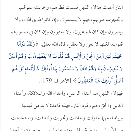
النار أعدت لهؤلاء الذين فسدت فطرهم، وخربت عقولهم،
وتحجرت قلوبهم، فهم لا يسمعون. وإن كانوا ذوي آذان، ولا
يبصرون وإن كان لهم عيون، ولا يعتبرون وإن كان في صدورهم
قلوب، لكنها لا تعي ولا تعقل، قال الله تعالى:
وَلَقَدْ ذَرَأْنَا
لِجَهَنَّمَ كَثِيراً مِنَ الْجِنِّ وَالْأِنْسِ لَهُمْ قُلُوبٌ لا يَفْقَهُونَ بِهَا وَلَهُمْ أَعْيُنٌ
لا يُبْصِرُونَ بِهَا وَلَهُمْ آذَانٌ لا يَسْمَعُونَ بِهَا أُولَئِكَ كَالْأَنْعَامِ بَلْ هُمْ
أَضَلُّ أُولَئِكَ هُمُ الْغَافِلُونَ
[الأعراف:179].
فهؤلاء الذين هم أعداء الرسل، وأعداء الله والملائكة، وأعداء
الدين والحق، هم وقود النار، فهذه قاعدة لا بد من فهمها
وبيانها، مهما حاولت وجادلت وتحريت وتلطفت، واستخدمت
من الأساليب والطرق، فلن تعدم عدواً، ولن يعدم المؤمن أحداً