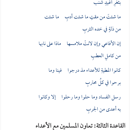
بثغرِ أغيدٍ شنب
ما شئتَ من مقتٍ ما شئت أدبِ ما شئت
من ذلةٍ في خده الثربِ
إن الأفاعي وإن لانتْ ملامسها ماذا على نابها
من كاملِ العطبِ
كانوا المطيةِ للأعداء مذ درجوا فينا وما
برحوا في كلُ محتربِ
رسل الفساد وما حلوا وما رحلوا إلا وكانوا
به أعدى من الجربِ
القاعدة الثالثة: تعاون المسلمين مع الأعداء