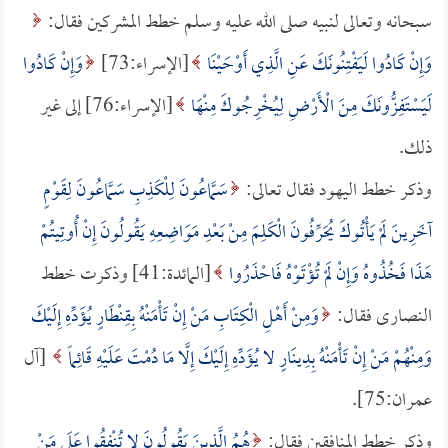
سبحانه وتعالى لنبيه صلى الله عليه وسلم خطط المشركين فقال:
وَإِنْ كَادُوا لَيَفْتِنُونَكَ عَنِ الَّذِي أَوْحَيْنَا
[الإسراء:73]
وَإِنْ كَادُوا
لَيَسْتَفِزُّونَكَ مِنَ الْأَرْضِ لِيُخْرِجُوكَ مِنْهَا
[الإسراء:76] إلى غير
ذلك.
وذكر خطط اليهود فقال تعالى:
سَمَّاعُونَ لِلْكَذِبِ سَمَّاعُونَ لِقَوْمٍ
آخَرِينَ لَمْ يَأْتُوكَ يُحَرِّفُونَ الْكَلِمَ مِنْ بَعْدِ مَوَاضِعِهِ يَقُولُونَ إِنْ أُوتِيتُمْ
هَذَا فَخُذُوهُ وَإِنْ لَمْ تُؤْتَوْهُ فَاحْذَرُوا
[المائدة:41] وذكرت خطط
النصارى فقال:
وَمِنْ أَهْلِ الْكِتَابِ مَنْ إِنْ تَأْمَنْهُ بِقِنْطَارٍ يُؤَدِّهِ إِلَيْكَ
وَمِنْهُمْ مَنْ إِنْ تَأْمَنْهُ بِدِينَارٍ لا يُؤَدِّهِ إِلَيْكَ إِلَّا مَا دُمْتَ عَلَيْهِ قَائِماً
[آل
عمران:75].
وذكر خطط المنافقين فقال:
هُمُ الَّذِينَ يَقُولُونَ لا تُنْفِقُوا عَلَى مَنْ