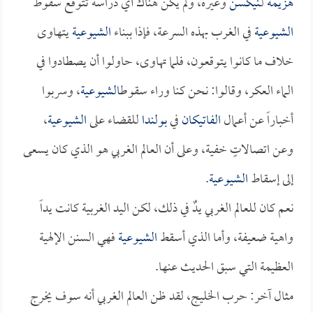
هزيمة
لـ
نيكسن
وغيره، ولم يكن هناك أي دراسة تتوقع سقوط
الشيوعية
في الغرب بهذه السرعة، فإذا ببناء
الشيوعية
يتهاوى
خلاف ما كانوا يتوقعون، فلما تهاوى، حاولوا أن يصطادوا في
الماء العكر، وقالوا: نحن كنا وراء سقوط
الشيوعية
، وسربوا
أخباراً عن أعمال
الفاتيكان
في
بولندا
للقضاء على
الشيوعية
،
وعن اتصالاتٍ خفية، وعلى أن العالم الغربي هو الذي كان يسعى
إلى إسقاط
الشيوعية
.
نعم كان للعالم الغربي يدٌ في ذلك، لكن اليد الغربية كانت يداً
واهية ضعيفة، وأما الذي أسقط
الشيوعية
فهي السنن الإلهية
العظيمة التي سبق الحديث عنها.
مثال آخر: حرب الخليج، لقد ظن العالم الغربي أنه سوف يخرج