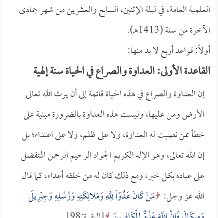
العلمية العامة، في ليلة الإثنين، السابع والعشرين من شهر جمادى
الآخرة من سنة (1413هـ).
أولاً: قواعد أربع لا بد منها:
القاعدة الأولى: العداوة والصراع في الحياة سنة إلهية
إن العداوة والصراع في هذه الحياة قائمة إلى أن يرث الله تعالى
الأرض ومن عليها، وليست هذه العداوة بالضرورة مبنية على
خطأ ممن نصبت له العداوة، ولا على ظلم، ولا على اعتداء؛ بل
إن الله تعالى، وهو الإله الكريم الجواد الرحيم الرحمن المتفضل
على عباده بكل خير، ومع ذلك كان له من خلقه أعداء، كما قال
الله عز وجل:
مَنْ كَانَ عَدُوّاً لِلَّهِ وَمَلائِكَتِهِ وَرُسُلِهِ وَجِبْرِيلَ
وَمِيكَالَ فَإِنَّ اللَّهَ عَدُوٌّ لِلْكَافِرِينَ
[البقرة:98].