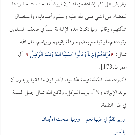
وقريش على نشر إشاعة مؤداها: إن قريشاً قد حشدت حشودها
للقضاء على النبي صلى الله عليه وسلم وأصحابه، واستئصال
شأفتهم، وقالوا ربما تكون هذه الإشاعة سبباً في ضعف المسلمين
وترددهم، أو تراجع بعضهم وقلة يقينهم وإيمانهم، قال الله
تعالى:
فَزَادَهُمْ إِيمَاناً وَقَالُوا حَسْبُنَا اللَّهُ وَنِعْمَ الْوَكِيلُ
[آل
عمران:173].
فأثمرت هذه الخطة نتيجة عكسية، المشركون ما كانوا يريدون أن
يزيد الإيمان، ولا أن يزيد التوكل، ولكن الله تعالى جعل النعمة
في طي النقمة.
وربما نقمٌ في طيها نعم وربما صحت الأبدان
بالعلل