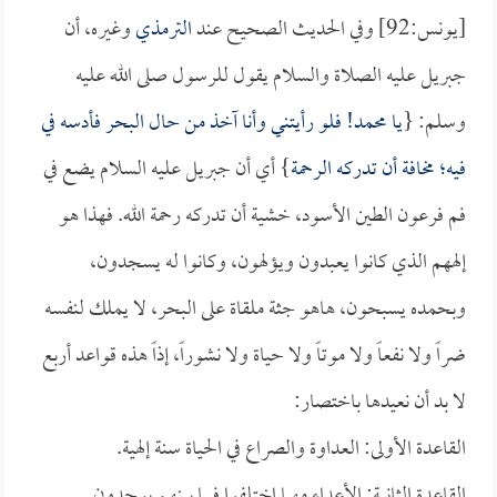
[يونس:92] وفي الحديث الصحيح عند
الترمذي
وغيره، أن
جبريل عليه الصلاة والسلام يقول للرسول صلى الله عليه
وسلم: {
يا محمد! فلو رأيتني وأنا آخذ من حال البحر فأدسه في
فيه؛ مخافة أن تدركه الرحمة
} أي أن جبريل عليه السلام يضع في
فم فرعون الطين الأسود، خشية أن تدركه رحمة الله. فهذا هو
إلههم الذي كانوا يعبدون ويؤلهون، وكانوا له يسجدون،
وبحمده يسبحون، هاهو جثة ملقاة على البحر، لا يملك لنفسه
ضراً ولا نفعاً ولا موتاً ولا حياة ولا نشوراً، إذاً هذه قواعد أربع
لا بد أن نعيدها باختصار:
القاعدة الأولى: العداوة والصراع في الحياة سنة إلهية.
القاعدة الثانية: الأعداء مهما اختلفوا فيما بينهم يوحدون