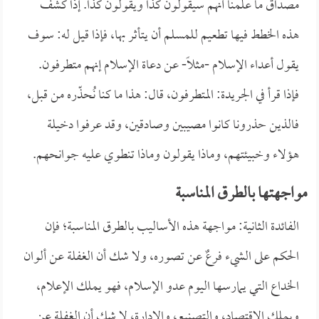
مصداق ما علمنا أنهم سيقولون كذا ويقولون كذا. إذاً كشف
هذه الخطط فيها تطعيم للمسلم أن يتأثر بها، فإذا قيل له: سوف
يقول أعداء الإسلام -مثلاً- عن دعاة الإسلام إنهم متطرفون.
فإذا قرأ في الجريدة: المتطرفون، قال: هذا ما كنا نُحذّره من قبل،
فالذين حذرونا كانوا مصيبين وصادقين، وقد عرفوا دخيلة
هؤلاء وخبيئتهم، وماذا يقولون وماذا تنطوي عليه جوانحهم.
مواجهتها بالطرق المناسبة
الفائدة الثانية: مواجهة هذه الأساليب بالطرق المناسبة؛ فإن
الحكم على الشيء فرعٌ عن تصوره، ولا شك أن الغفلة عن ألوان
الخداع التي يمارسها اليوم عدو الإسلام، فهو يملك الإعلام،
ويملك الاقتصاد، والتصنيع، والإدارة، لا شك أن الغفلة عن