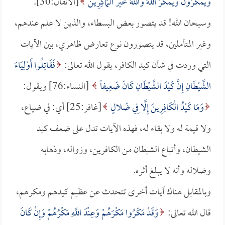
وَيَمْكُرُونَ وَيَمْكُرُ اللَّهُ وَاللَّهُ خَيْرُ الْمَاكِرِينَ
[الأنفال:30].
وسبحان الله! قد يتصور بعض البسطاء، والذين لا علم عندهم،
وغير المتأملين، قد يتصورون نوع تعارض ظاهري، بين الآيات
التي وردت في شأن كيد الكافر، يقول الله تعالى:
فَقَاتِلُوا أَوْلِيَاءَ
الشَّيْطَانِ إِنَّ كَيْدَ الشَّيْطَانِ كَانَ ضَعِيفاً
[النساء:76] ويقول:
وَمَا كَيْدُ الْكَافِرِينَ إِلَّا فِي ضَلالٍ
[غافر:25] أي: في ضياع،
ولا قيمة له ولا بقاء له، فهذه الآيات تدل على ضعف كيد
الشيطان، وأتباع الشيطان من الكافرين، وزواله، وذهابه
وضلاله وأنه لا يبلغ أثره.
وبالمقابل هناك آيات أخرى تتحدث عن عظيم كيدهم ومكرهم،
قال الله تعالى:
وَقَدْ مَكَرُوا مَكْرَهُمْ وَعِنْدَ اللَّهِ مَكْرُهُمْ وَإِنْ كَانَ