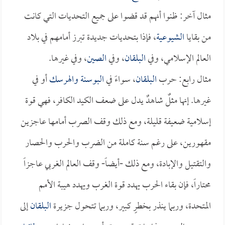
مثال آخر: ظنوا أنهم قد قضوا على جميع التحديات التي كانت
من بقايا
الشيوعية
، فإذا بتحديات جديدة تبرز أمامهم في بلاد
العالم الإسلامي، وفي
البلقان
، وفي
الصين
، وفي غيرها.
مثال رابع: حرب
البلقان
، سواءً في
البوسنة والهرسك
أو في
غيرها. إنها مثلٌ شاهدٌ يدل على ضعف الكيد الكافر، فهي قوة
إسلامية ضعيفة قليلة، ومع ذلك وقف الصرب أمامها عاجزين
مقهورين، على رغم سنة كاملة من الضرب والحرب والحصار
والتقتيل والإبادة، ومع ذلك -أيضاً- وقف العالم الغربي عاجزاً
محتاراً، فإن بقاء الحرب يهدد قوة الغرب ويهدد هيبة الأمم
المتحدة، وربما ينذر بخطرٍ كبير، وربما تتحول جزيرة
البلقان
إلى