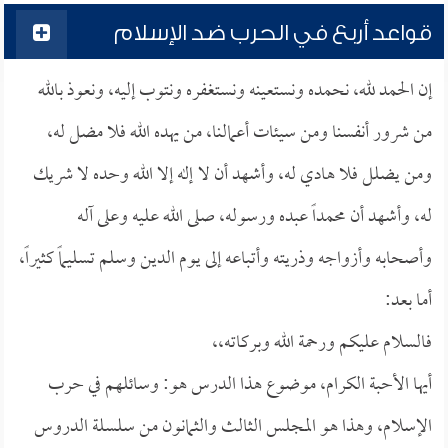
قواعد أربع في الحرب ضد الإسلام
إن الحمد لله، نحمده ونستعينه ونستغفره ونتوب إليه، ونعوذ بالله
من شرور أنفسنا ومن سيئات أعمالنا، من يهده الله فلا مضل له،
ومن يضلل فلا هادي له، وأشهد أن لا إله إلا الله وحده لا شريك
له، وأشهد أن محمداً عبده ورسوله، صلى الله عليه وعلى آله
وأصحابه وأزواجه وذريته وأتباعه إلى يوم الدين وسلم تسليماً كثيراً،
أما بعد:
فالسلام عليكم ورحمة الله وبركاته،،
أيها الأحبة الكرام، موضوع هذا الدرس هو: وسائلهم في حرب
الإسلام، وهذا هو المجلس الثالث والثمانون من سلسلة الدروس