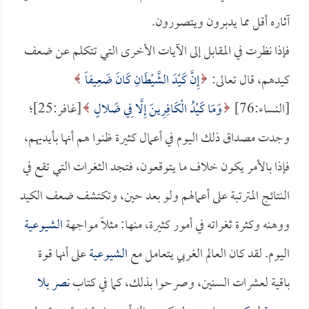
آثاره أقل مما يدبرون ويتصورون.
فإذا نظرت في المقابل إلى الآيات الأخرى التي تتكلم عن ضعف
كيدهم، قال تعالى:
إِنَّ كَيْدَ الشَّيْطَانِ كَانَ ضَعِيفاً
[النساء:76]
وَمَا كَيْدُ الْكَافِرِينَ إِلَّا فِي ضَلالٍ
[غافر:25]؛
وجدت مصداق ذلك اليوم في أعمال كثيرة ظنوا هم أنها بأيديهم،
فإذا بالأمر يكون خلاف ما يتوقعون، فتجد الثغرات التي تقع في
النتائج المترتبة على أعمالهم ولو بعد حين، وتكتشف ضعف الكيد
ووهنه وكثرة ثغراته في أمور كثيرة، منها: مثلاً مواجهة
الشيوعية
اليوم. لقد كان العالم الغربي يتعامل مع
الشيوعية
على أنها قوة
باقية لعشرات السنين، وصرحوا بذلك، كما في كتاب
نصر بلا