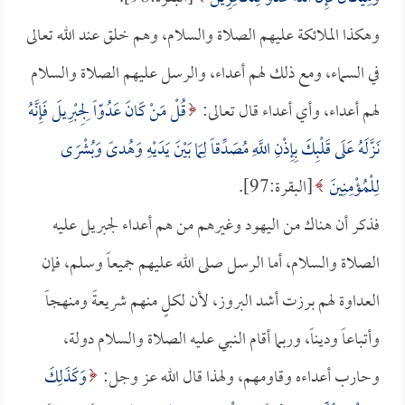
وهكذا الملائكة عليهم الصلاة والسلام، وهم خلق عند الله تعالى
في السماء، ومع ذلك لهم أعداء، والرسل عليهم الصلاة والسلام
لهم أعداء، وأي أعداء قال تعالى:
قُلْ مَنْ كَانَ عَدُوّاً لِجِبْرِيلَ فَإِنَّهُ
نَزَّلَهُ عَلَى قَلْبِكَ بِإِذْنِ اللَّهِ مُصَدِّقاً لِمَا بَيْنَ يَدَيْهِ وَهُدىً وَبُشْرَى
لِلْمُؤْمِنِينَ
[البقرة:97].
فذكر أن هناك من اليهود وغيرهم من هم أعداء لجبريل عليه
الصلاة والسلام، أما الرسل صلى الله عليهم جميعاً وسلم، فإن
العداوة لهم برزت أشد البروز، لأن لكلٍ منهم شريعةً ومنهجاً
وأتباعاً وديناً، وربما أقام النبي عليه الصلاة والسلام دولة،
وحارب أعداءه وقاومهم، ولهذا قال الله عز وجل:
وَكَذَلِكَ