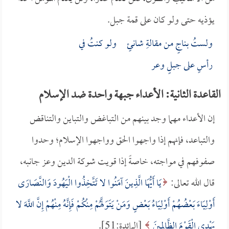
يؤذيه حتى ولو كان على قمة جبل.
ولستُ بناجٍ من مقالةِ شانئٍ ولو كنتُ في
رأسٍ على جبلٍ وعر
القاعدة الثانية: الأعداء جبهة واحدة ضد الإسلام
إن الأعداء مهما وجد بينهم من التباغض والتباين والتناقض
والتباعد، فإنهم إذا واجهوا الحق وواجهوا الإسلام؛ وحدوا
صفوفهم في مواجته، خاصةً إذا قويت شوكة الدين وعز جانبه،
قال الله تعالى:
يَا أَيُّهَا الَّذِينَ آمَنُوا لا تَتَّخِذُوا الْيَهُودَ وَالنَّصَارَى
أَوْلِيَاءَ بَعْضُهُمْ أَوْلِيَاءُ بَعْضٍ وَمَنْ يَتَوَلَّهُمْ مِنْكُمْ فَإِنَّهُ مِنْهُمْ إِنَّ اللَّهَ لا
يَهْدِي الْقَوْمَ الظَّالِمِينَ
[المائدة:51].