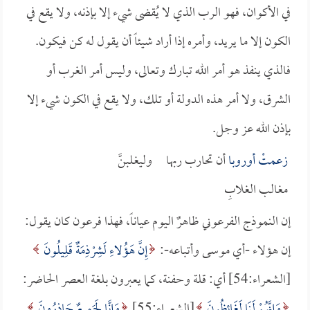
في الأكوان، فهو الرب الذي لا يُقضى شيء إلا بإذنه، ولا يقع في
الكون إلا ما يريد، وأمره إذا أراد شيئاً أن يقول له كن فيكون.
فالذي ينفذ هو أمر الله تبارك وتعالى، وليس أمر الغرب أو
الشرق، ولا أمر هذه الدولة أو تلك، ولا يقع في الكون شيء إلا
بإذن الله عز وجل.
زعمتْ
أوروبا
أن تحارب ربها وليغلبنَّ
مغالب الغلابِ
إن النموذج الفرعوني ظاهرٌ اليوم عياناً، فهذا فرعون كان يقول:
إن هؤلاء -أي موسى وأتباعه-:
إِنَّ هَؤُلاءِ لَشِرْذِمَةٌ قَلِيلُونَ
[الشعراء:54] أي: قلة وحفنة، كما يعبرون بلغة العصر الحاضر:
وَإِنَّهُمْ لَنَا لَغَائِظُونَ
[الشعراء:55]
وَإِنَّا لَجَمِيعٌ حَاذِرُونَ