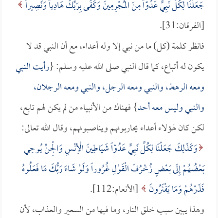
جَعَلْنَا لِكُلِّ نَبِيٍّ عَدُوّاً مِنَ الْمُجْرِمِينَ وَكَفَى بِرَبِّكَ هَادِياً وَنَصِيراً
[الفرقان:31].
فانظر كلمة (كل) ما من نبي إلا وله أعداء، مع أن النبي قد لا
يكون له أتباع، كما قال النبي صلى الله عليه وسلم: {
رأيت النبي
ومعه الرهط، والنبي ومعه الرجل، والنبي ومعه الرجلان،
والنبي وليس معه أحد
} فهناك من الأنبياء من لم يكن لهم تابع،
لكن كان لهؤلاء أعداء يحاربونهم ويناصبونهم، وقال الله تعالى:
وَكَذَلِكَ جَعَلْنَا لِكُلِّ نَبِيٍّ عَدُوّاً شَيَاطِينَ الْأِنْسِ وَالْجِنِّ يُوحِي
بَعْضُهُمْ إِلَى بَعْضٍ زُخْرُفَ الْقَوْلِ غُرُوراً وَلَوْ شَاءَ رَبُّكَ مَا فَعَلُوهُ
فَذَرْهُمْ وَمَا يَفْتَرُونَ
[الأنعام:112].
وهذا يبين سبب خلق النار، وما فيها من السعير والعذاب، لأن