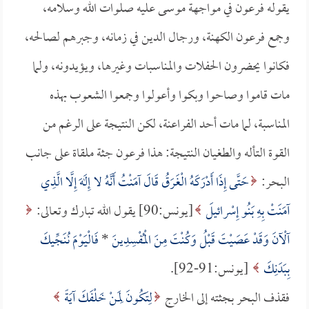
يقوله فرعون في مواجهة موسى عليه صلوات الله وسلامه،
وجمع فرعون الكهنة، ورجال الدين في زمانه، وجبرهم لصالحه،
فكانوا يحضرون الحفلات والمناسبات وغيرها، ويؤيدونه، ولما
مات قاموا وصاحوا وبكوا وأعولوا وجمعوا الشعوب بهذه
المناسبة، لما مات أحد الفراعنة، لكن النتيجة على الرغم من
القوة التأله والطغيان النتيجة: هذا فرعون جثة ملقاة على جانب
البحر:
حَتَّى إِذَا أَدْرَكَهُ الْغَرَقُ قَالَ آمَنْتُ أَنَّهُ لا إِلَهَ إِلَّا الَّذِي
آمَنَتْ بِهِ بَنُو إِسْرائيلَ
[يونس:90] يقول الله تبارك وتعالى:
آلْآنَ وَقَدْ عَصَيْتَ قَبْلُ وَكُنْتَ مِنَ الْمُفْسِدِينَ
*
فَالْيَوْمَ نُنَجِّيكَ
بِبَدَنِكَ
[يونس:91-92].
فقذف البحر بجثته إلى الخارج
لِتَكُونَ لِمَنْ خَلْفَكَ آيَةً