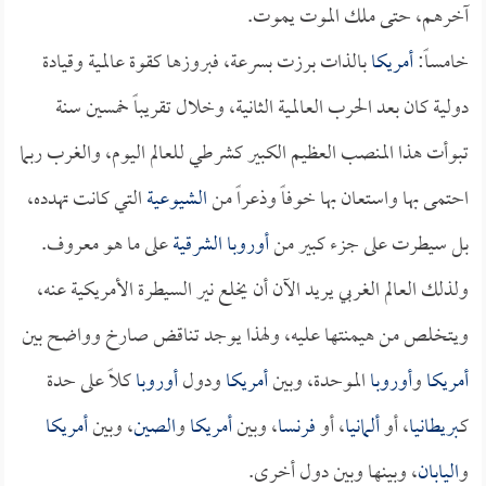
آخرهم، حتى ملك الموت يموت.
خامساً:
أمريكا
بالذات برزت بسرعة، فبروزها كقوة عالمية وقيادة
دولية كان بعد الحرب العالمية الثانية، وخلال تقريباً خمسين سنة
تبوأت هذا المنصب العظيم الكبير كشرطي للعالم اليوم، والغرب ربما
احتمى بها واستعان بها خوفاً وذعراً من
الشيوعية
التي كانت تهدده،
بل سيطرت على جزء كبير من
أوروبا الشرقية
على ما هو معروف.
ولذلك العالم الغربي يريد الآن أن يخلع نير السيطرة الأمريكية عنه،
ويتخلص من هيمنتها عليه، ولهذا يوجد تناقض صارخ وواضح بين
أمريكا
و
أوروبا
الموحدة، وبين
أمريكا
ودول
أوروبا
كلاً على حدة
كـ
بريطانيا
، أو
ألمانيا
، أو
فرنسا
، وبين
أمريكا
و
الصين
، وبين
أمريكا
و
اليابان
، وبينها وبين دول أخرى.