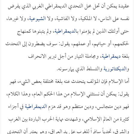
عقيدة يمكن أن تحل محل التحدي الديمقراطي الغربي الذي يفرض
نفسه على الناس، لا الملكية، ولا الفاشية، ولا
الشيوعية
، ولا غيرها،
حتى أولئك الذين لم يؤمنوا بـ
الديمقراطية
، ولم يتبنوها كمنهاج
لحكمهم، أو حياتهم، أو عملهم، يقول: سوف يضطرون إلى التحدث
بلغة
ديمقراطية
، ومجاملة التيار من أجل تبرير الانحراف
و
الديكتاتورية
والتسلط الذي يمارسونه.
أما الإسلام فإن المؤلف يتحدث عنه بلغة مختلفة بعض الشيء، فهو
يقول: يمكن أن نستثني الإسلام من هذا الحكم العام، وهذا الكلام،
فهو دين متجانس، ودين منتظم وهو قد هزم
الديمقراطية
في أجزاء
كثيرة من العالم الإسلامي، وشهدت نهاية الحرب الباردة بين الغرب
والشرق، تحدياً سافراً للغرب على يد العراق، وهو يعتبر أن التحدي