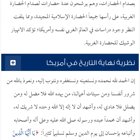
بصدام الحضارات، وهم يرشحون عدة حضارات لصدام الحضارة
الغربية، على رأسها جميعاً الحضارة الإسلامية المجيدة، ومما يلفت
النظر وجود دراسات في العالم الغربي نفسه وأمريكا؛ تؤكد الانهيار
الوشيك للحضارة الغربية.
نظرية نهاية التاريخ في أمريكا
إن الحمد لله نحمده ونستعينه ونستغفره ونتوب إليه، ونعوذ بالله من
شرور أنفسنا ومن سيئات أعمالنا، من يهده الله فلا مضل له ومن
يضلل فلا هادي له، وأشهد أن لا إله إلا الله وحده لا شريك له،
وأشهد أن محمداً عبده ورسوله صلى الله عليه وعلى آله وأصحابه
وأتباعه بإحسان إلى يوم الدين وسلم تسليماً كثيراً:
يَا أَيُّهَا الَّذِينَ