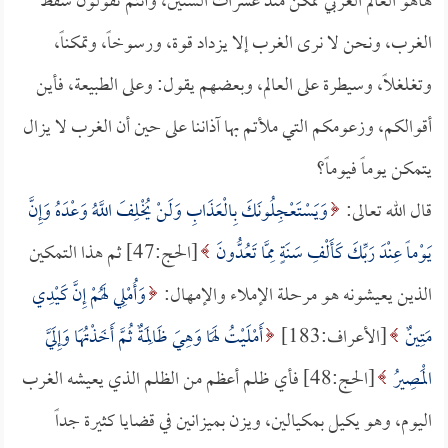
هاهو العالم الغربي مُمكن منذ عشرات السنين، وأنتم تقولون سقط
الغرب، ونحن لا نرى الغرب إلا يزداد قوة، ورسوخاً، وتمكناً،
وتغلغلاً، وسيطرة على العالم، وبعضهم يقول: وعلى الطبيعة، فأين
أقوالكم، وزعومكم التي ملأتم بها آذاننا على حين أن الغرب لا يزال
يتمكن يوماً فيوماً؟
قال الله تعالى:
وَيَسْتَعْجِلُونَكَ بِالْعَذَابِ وَلَنْ يُخْلِفَ اللَّهُ وَعْدَهُ وَإِنَّ
يَوْماً عِنْدَ رَبِّكَ كَأَلْفِ سَنَةٍ مِمَّا تَعُدُّونَ
[الحج:47] ثم هذا التمكين
الذين يعيشونه هو مرحلة الإملاء والإمهال:
وَأُمْلِي لَهُمْ إِنَّ كَيْدِي
مَتِينٌ
[الأعراف:183]
أَمْلَيْتُ لَهَا وَهِيَ ظَالِمَةٌ ثُمَّ أَخَذْتُهَا وَإِلَيَّ
الْمَصِيرُ
[الحج:48] فأي ظلم أعظم من الظلم الذي يعيشه الغرب
اليوم، وهو يكيل بمكيالين، ويزن بميزانين في قضايا كثيرة جداً