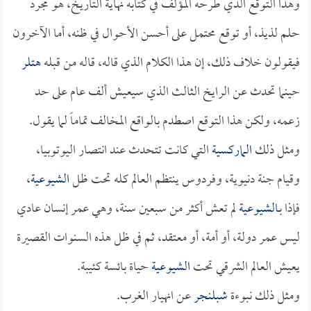
وهذا التوقع الذي طرحه المؤلف في كتابه نهاية التاريخ، هو مجرد
حلم لذيذ، أو توقع محتمل على أحسن الأحوال في ظنه، أما الآخرون
فيقولون خلاف ذلك، إن هذا الكلام الذي قاله، قاله من قبله
هتلر
حينما تحدث عن الرايخ الثالث الذي سيعيش ألف عام على حد
زعمه، ولكن هذا التوقع اصطدم بالواقع المخالف تماماً لما يقول.
ومثل ذلك
الماركسية
التي كانت تتحدث عند انتصار اليوتوبيا،
وقيام جنة دنيوية، وفردوس ينتظم العالم كله تحت ظل
الشيوعية
،
فإذا بـ
الشيوعية
لم تعش أكثر من سبعين سنة، وهي عمر إنسان عادي
ليس عمر دولة، أو أمة، أو معتقد، ثم في ظل هذه السنوات القصيرة
يعيش العالم الشرقي تحت
الشيوعية
حياة بائسة كئيبة.
ومثل ذلك نبوءة
شبلنجر
عن انهيار الغرب.