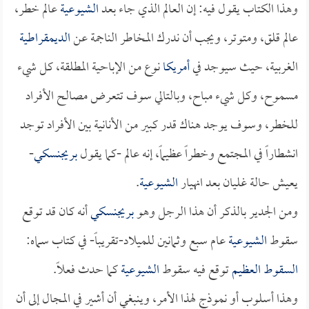
وهذا الكتاب يقول فيه: إن العالم الذي جاء بعد
الشيوعية
عالم خطر،
عالم قلق، ومتوتر، ويجب أن ندرك المخاطر الناجمة عن
الديمقراطية
الغربية، حيث سيوجد في
أمريكا
نوع من الإباحية المطلقة، كل شيء
مسموح، وكل شيء مباح، وبالتالي سوف تتعرض مصالح الأفراد
للخطر، وسوف يوجد هناك قدر كبير من الأنانية بين الأفراد توجد
انشطاراً في المجتمع وخطراً عظيماً، إنه عالم -كما يقول
بريجنسكي
-
يعيش حالة غليان بعد انهيار
الشيوعية
.
ومن الجدير بالذكر أن هذا الرجل وهو
بريجنسكي
أنه كان قد توقع
سقوط
الشيوعية
عام سبع وثمانين للميلاد-تقريباً- في كتاب سماه:
السقوط العظيم
توقع فيه سقوط
الشيوعية
كما حدث فعلاً.
وهذا أسلوب أو نموذج لهذا الأمر، وينبغي أن أشير في المجال إلى أن