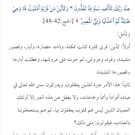
عِنْدَ رَبِّكَ كَأَلْفِ سَنَةٍ مِمَّا تَعُدُّونَ
*
وَكَأَيِّنْ مَنْ قَرْيَةٍ أَمْلَيْتُ لَهَا وَهِيَ
ظَالِمَةٌ ثُمَّ أَخَذْتُهَا وَإِلَيَّ الْمَصِيرُ
[الحج:42-48].
وتأمل:
أولاً: كأين: قرى كثيرة كانت ممكنة، وذات حضارة، وآبار، وقصور
مشيدة، وقوة، وعروش، ثم خوت على عروشها، وعطلت آبارها
وقصورها المشيدة.
ثانياً: هذا الأمر عبرة للذين يعقلون، ويدركون سنن الله تعالى في
عباده أفراداً وأمماً وجماعات، ولا يغفل عن هذه العبر إلا أولئك
العميان الذين ليس لهم قلوب يعقلون بها، ثم هم يستعجلوننا
بالعذاب، فيقولون: متى ذلك؟