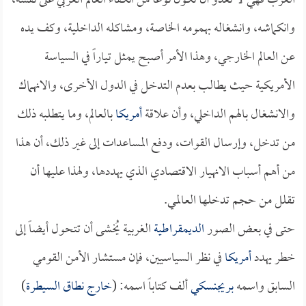
الغرب فهي لا تعدو أن تكون نوعاً من انكفاء العالم الغربي على نفسه،
وانكماشه، وانشغاله بهمومه الخاصة، ومشاكله الداخلية، وكف يده
عن العالم الخارجي، وهذا الأمر أصبح يمثل تياراً في السياسة
الأمريكية حيث يطالب بعدم التدخل في الدول الأخرى، والانهماك
والانشغال بالهم الداخلي، وأن علاقة
أمريكا
بالعالم، وما يتطلبه ذلك
من تدخل، وإرسال القوات، ودفع المساعدات إلى غير ذلك، أن هذا
من أهم أسباب الانهيار الاقتصادي الذي يهددها، ولهذا عليها أن
تقلل من حجم تدخلها العالمي.
حتى في بعض الصور
الديمقراطية
الغربية يُخشى أن تتحول أيضاً إلى
خطر يهدد
أمريكا
في نظر السياسيين، فإن مستشار الأمن القومي
السابق واسمه
بريجنسكي
ألف كتاباً اسمه: (
خارج نطاق السيطرة
)