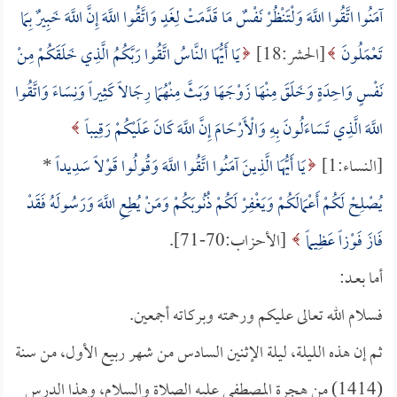
آمَنُوا اتَّقُوا اللَّهَ وَلْتَنْظُرْ نَفْسٌ مَا قَدَّمَتْ لِغَدٍ وَاتَّقُوا اللَّهَ إِنَّ اللَّهَ خَبِيرٌ بِمَا
تَعْمَلُونَ
[الحشر:18]
يَا أَيُّهَا النَّاسُ اتَّقُوا رَبَّكُمُ الَّذِي خَلَقَكُمْ مِنْ
نَفْسٍ وَاحِدَةٍ وَخَلَقَ مِنْهَا زَوْجَهَا وَبَثَّ مِنْهُمَا رِجَالاً كَثِيراً وَنِسَاءً وَاتَّقُوا
اللَّهَ الَّذِي تَسَاءَلُونَ بِهِ وَالْأَرْحَامَ إِنَّ اللَّهَ كَانَ عَلَيْكُمْ رَقِيباً
[النساء:1]
يَا أَيُّهَا الَّذِينَ آمَنُوا اتَّقُوا اللَّهَ وَقُولُوا قَوْلاً سَدِيداً
*
يُصْلِحْ لَكُمْ أَعْمَالَكُمْ وَيَغْفِرْ لَكُمْ ذُنُوبَكُمْ وَمَنْ يُطِعِ اللَّهَ وَرَسُولَهُ فَقَدْ
فَازَ فَوْزاً عَظِيماً
[الأحزاب:70-71].
أما بعــد:
فسلام الله تعالى عليكم ورحمته وبركاته أجمعين.
ثم إن هذه الليلة، ليلة الإثنين السادس من شهر ربيع الأول، من سنة
(1414) من هجرة المصطفى عليه الصلاة والسلام، وهذا الدرس