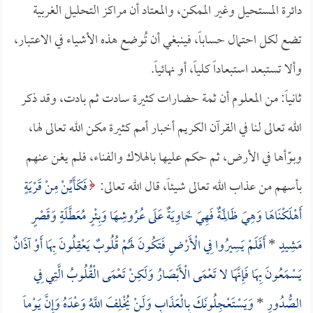
دائرة المستحيل وغير الممكن، والمعتاد أن مراكز التحليل الغربية
تضع لكل احتمال حساباً، فينبغي أن تُوضع هذه الأشياء في الاعتبار،
وألا تستبعد استبعاداً كلياً، أو نهائياً.
ثانياً: من المعلوم أن ثمة حضارات كثيرة سادت ثم بادت، وقد ذكر
الله تعالى لنا في القرآن الكريم أخبار أمم كثيرة مكن الله تعالى لها،
وبوّأها في الأرض، ثم حكم عليها بالهلاك والفناء، فلم يغن عنهم
بأسهم من عذاب الله تعالى شيئاً، قال الله تعالى:
فَكَأَيِّنْ مِنْ قَرْيَةٍ
أَهْلَكْنَاهَا وَهِيَ ظَالِمَةٌ فَهِيَ خَاوِيَةٌ عَلَى عُرُوشِهَا وَبِئْرٍ مُعَطَّلَةٍ وَقَصْرٍ
مَشِيدٍ
*
أَفَلَمْ يَسِيرُوا فِي الْأَرْضِ فَتَكُونَ لَهُمْ قُلُوبٌ يَعْقِلُونَ بِهَا أَوْ آذَانٌ
يَسْمَعُونَ بِهَا فَإِنَّهَا لا تَعْمَى الْأَبْصَارُ وَلَكِنْ تَعْمَى الْقُلُوبُ الَّتِي فِي
الصُّدُورِ
*
وَيَسْتَعْجِلُونَكَ بِالْعَذَابِ وَلَنْ يُخْلِفَ اللَّهُ وَعْدَهُ وَإِنَّ يَوْماً