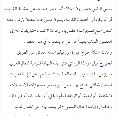
بعض الناس يتصورون -مثلاً- أننا حينما نتحدث عن سقوط الغرب،
أو
أمريكا
، أو الحضارة الغربية، يعنون معنىً عاماً شاملاً يترتب عليه
تدمير جميع المنجزات الحضارية، وعودة الإنسان -كما يقولون- إلى
العصور البدائية بعيداً عن كل ما يتمتع به في هذا العصر.
وهناك -مثلاً- طرح عبارة عن فيلم اسمه: مقاتل على الطريق
لـ
جورج ميلر
، وهذا الروائي يتنبأ بهذه النهاية المرعبة للعالم الغربي،
والبؤس الذي سوف يلف العالم هناك، ويقضي على كل المنجزات
الحضارية التي يتمتع بها الناس اليوم، سواء منجزات الاتصالات
المختلفة، أم المتعة، أم الرفاهية، أم النقل، أم الكهرباء، أم غير ذلك.
وهكذا روايات الخيال العلمي -كما يسمونها- التي تصور تدمير