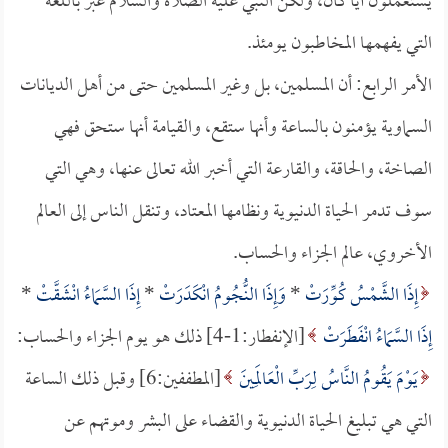
يستعملون أياً كان، ولكن النبي عليه الصلاة والسلام عبر باللغة
التي يفهمها المخاطبون يومئذ.
الأمر الرابع: أن المسلمين، بل وغير المسلمين حتى من أهل الديانات
السماوية يؤمنون بالساعة وأنها ستقع، والقيامة أنها ستحق فهي
الصاخة، والحاقة، والقارعة التي أخبر الله تعالى عنها، وهي التي
سوف تدمر الحياة الدنيوية ونظامها المعتاد، وتنقل الناس إلى العالم
الأخروي، عالم الجزاء والحساب.
إِذَا الشَّمْسُ كُوِّرَتْ
*
وَإِذَا النُّجُومُ انْكَدَرَتْ
*
إِذَا السَّمَاءُ انْشَقَّتْ
*
إِذَا السَّمَاءُ انْفَطَرَتْ
[الإنفطار:1-4] ذلك هو يوم الجزاء والحساب:
يَوْمَ يَقُومُ النَّاسُ لِرَبِّ الْعَالَمِينَ
[المطففين:6] وقبل ذلك الساعة
التي هي تبليغ الحياة الدنيوية والقضاء على البشر وموتهم عن