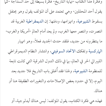
وفكرة هذا الكتاب -نهاية التاريخ- فكرة بسيطة إلى حد السذاجة -كما
يقول أحد المحللين- وهي تعتمد على أن المؤلف يقول وهو يحتفل
بسقوط
الشيوعية
، وانهزامها، ودفنها: إن
الديمقراطية
الغربية قد
انتصرت، وانتصر معها الغرب، ولم يعد أمام العالم -أمريكا والغرب-
ما ينتظرونه من جديد، فلقد حدث الجديد فعلاً، وهو انهيار
الماركسية
وتفكك
الاتحاد السوفيتي
، وانتشار النظام الديموقراطي
الليبرالي الحر في العالم، بما في ذلك الدول الشرقية التي كانت تابعة
للمنظومة
الشيوعية
، ولهذا فقد أُغلق باب التاريخ فلا جديد بعد
اليوم، إلا في حدود بعض الإصلاحات والتغييرات الطفيفة هنا أو
هناك.
فهذه هي فكرة الكتاب، يقول المؤلف: ليس هناك أيدلوجية، أو