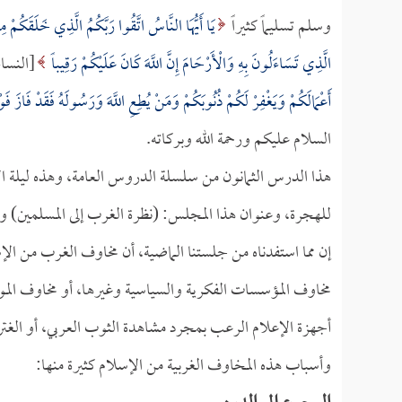
وسلم تسليماً كثيراً
يَا أَيُّهَا النَّاسُ اتَّقُوا رَبَّكُمُ الَّذِي خَلَقَكُمْ 
الَّذِي تَسَاءَلُونَ بِهِ وَالْأَرْحَامَ إِنَّ اللَّهَ كَانَ عَلَيْكُمْ رَقِيباً
[النساء:
أَعْمَالَكُمْ وَيَغْفِرْ لَكُمْ ذُنُوبَكُمْ وَمَنْ يُطِعِ اللَّهَ وَرَسُولَهُ فَقَدْ فَازَ فَو
السلام عليكم ورحمة الله وبركاته.
هذا الدرس الثمانون من سلسلة الدروس العامة، وهذه ليلة ا
للهجرة، وعنوان هذا المجلس: (نظرة الغرب إلى المسلمين) 
إن مما استفدناه من جلستنا الماضية، أن مخاوف الغرب من الإس
مخاوف المؤسسات الفكرية والسياسية وغيرها، أو مخاوف الموا
أجهزة الإعلام الرعب بمجرد مشاهدة الثوب العربي، أو الغترة 
وأسباب هذه المخاوف الغربية من الإسلام كثيرة منها: