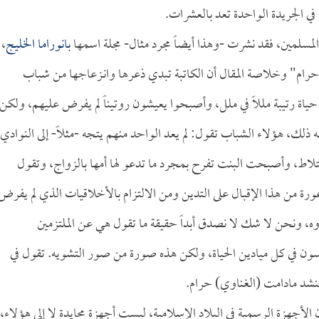
 في الجريدة الواحدة تعد بالعشرات.
المسلمين، فقد نشرت -وهذا أيضاً مجرد مثال- مجلة اسمها
بانوراما الخليج
،
 حرام" وخلاصة المقال أن الكاتبة تبدي ذعرها وانـزعاجها من شباب
اة رتيبة مللاً في ملل، وأصبحوا يعيشون روتيناً لم يفرض عليهم، ولكن
ه ذلك، هؤلاء الشباب تقول: لم يعد الواحد منهم يتجه -مثلاً- إلى النوادي
ا اختلاط، وأصبحت البنت تفرح بمجرد ما تدعو لها أمها بالزواج، وتقول
عورة من هذا الإقبال على التدين ومن الالتزام بالأخلاقيات الذي لم يفرض
وه، ونحن لا شك لا نصدق أبداً حقيقة ما تقول هي عن الملتزمين
فسون في كل ميادين الحياة، ولكن هذه صورة من صور التشويه. تقول في
ننشد مادامت (الغناوي) حرام.
أن الأجهزة الرسمية في البلاد الإسلامية، ليست أجهزة محايدة لا إلى هؤلاء،