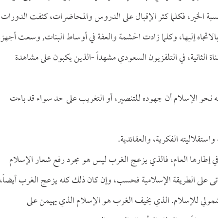
 نسبة الخير، فكلما كثر الإقبال على الدروس والمحاضرات، كثفت الدورات
بالاتجاه إليها، وكلما زادت الحشمة والعفة في أوساط البنات, وسعت أجهزة
ناة الثانية، في التلفزيون السعودي مشهداً -الذين يكبون على مشاهدة
وجه نحو الإسلام أن جهوده للتنصير، أو التغريب على حد سواء قد باءت
، واستقلاليته الفكرية، والعقائدية.
ي إطارها العام، فالذي يزعج الغرب ليس هو مجرد رفع شعار الإسلام
تى على الطريقة الإسلامية فحسب، وإن كان ذلك كله يزعج الغرب أيضاً،
مولي للإسلام. الذي يخيف الغرب هو الإسلام الذي يهيمن على