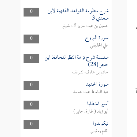
شرح منظومة القواعد الفقهية لابن
0
سعدي 3
حسين بن عبد العزيز آل الشيخ
سورة البروج
0
علي الحذيفي
سلسلة شرح نزهة النظر للحافظ ابن
0
حجر (28)
حاتم بن عارف الشريف
سورة الحديد
0
عبد الباسط عبد الصمد
أسير الخطايا
0
أبو زياد ( طارق جابر )
تيكوندوا
0
نظام يعقوبي