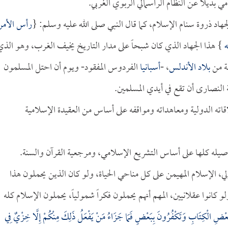
ي بديلاً عن النظام الرأسمالي الربوي الغربي.
هاد ذروة سنام الإسلام، كما قال النبي صلى الله عليه وسلم: {
رأس الأمر
ه
} هذا الجهاد الذي كان شبحاً على مدار التاريخ يخيف الغرب، وهو الذي
ة من
بلاد الأندلس
، -
أسبانيا
الفردوس المفقود- ويوم أن احتل المسلمون
لنصارى أن تقع في أيدي المسلمين.
ته الدولية ومعاهداته ومواقفه على أساس من العقيدة الإسلامية
صيله كلها على أساس التشريع الإسلامي، ومرجعية القرآن والسنة.
ي، الإسلام المهيمن على كل مناحي الحياة، ولو كان الذين يحملون هذا
و كانوا عقلانيين، المهم أنهم يحملون فكراً شمولياً، يحملون الإسلام كله
ِبَعْضِ الْكِتَابِ وَتَكْفُرُونَ بِبَعْضٍ فَمَا جَزَاءُ مَنْ يَفْعَلُ ذَلِكَ مِنْكُمْ إِلَّا خِزْيٌ فِي