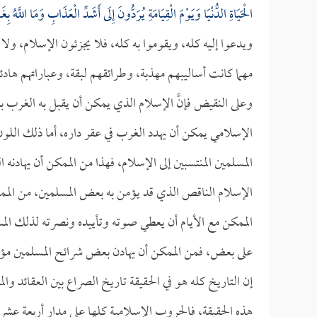
الْحَيَاةِ الدُّنْيَا وَيَوْمَ الْقِيَامَةِ يُرَدُّونَ إِلَى أَشَدِّ الْعَذَابِ وَمَا اللَّهُ بِغ
ويدعوا إليه كله، ويقوموا به كله، فلا يجزئون الإسلام، ول
مهما كانت أساليبهم مهذبة، وطرائقهم لبقة، وعباراتهم هاد
وعلى النقيض فإنَّ الإسلام الذي يمكن أن يقبل به الغرب 
الإسلامي يمكن أن يهدد الغرب في عقر داره، أما ذلك اللو
المسلمين المنتسبين إلى الإسلام، فهذا من الممكن أن يهادن
الإسلام الناقص الذي قد يؤمن به بعض المسلمين، من المم
الممكن مع الأيام أن يعطي صوته وتأييده ونصرته لذلك المس
على بعض، فمن الممكن أن يهادن بعض شرائح المسلمين مؤقتاً
إن التاريخ كله هو في الحقيقة تاريخ الصراع بين العقائد 
هذه الحقيقة، فالحروب الإسلامية كلها على مدار أربعة عشر 