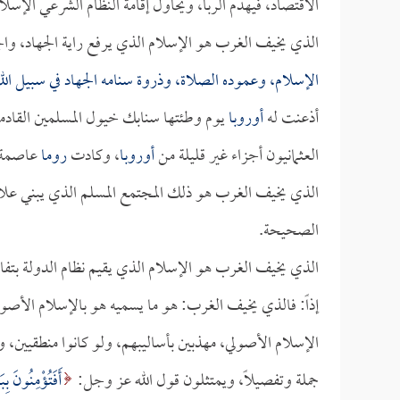
الاقتصاد، فيهدم الربا، ويحاول إقامة النظام الشرعي الإسلام
الذي يخيف الغرب هو الإسلام الذي يرفع راية الجهاد، والج
الإسلام، وعموده الصلاة، وذروة سنامه الجهاد في سبيل الل
أذعنت له
أوروبا
يوم وطئتها سنابك خيول المسلمين القادم
العثمانيون أجزاء غير قليلة من
أوروبا
، وكادت
روما
عاصمة ا
الذي يخيف الغرب هو ذلك المجتمع المسلم الذي يبني علاقا
الصحيحة.
الذي يخيف الغرب هو الإسلام الذي يقيم نظام الدولة بتفا
إذاً: فالذي يخيف الغرب: هو ما يسميه هو بالإسلام الأصول
الإسلام الأصولي، مهذبين بأساليبهم، ولو كانوا منطقيين، ول
جملة وتفصيلاً، ويمتثلون قول الله عز وجل:
أَفَتُؤْمِنُونَ ب