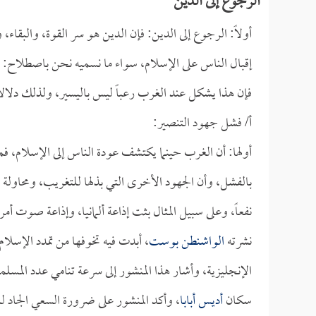
الرجوع إلى الدين
أولاً: الرجوع إلى الدين: فإن الدين هو سر القوة، والبقاء
إقبال الناس على الإسلام، سواء ما نسميه نحن باصطلاح: ا
فإن هذا يشكل عند الغرب رعباً ليس باليسير، ولذلك دلال
أ/ فشل جهود التنصير:
أولها: أن الغرب حينما يكتشف عودة الناس إلى الإسلام، ف
بالفشل، وأن الجهود الأخرى التي بذلها للتغريب، ومحاولة ج
نفعاً، وعلى سبيل المثال بثت إذاعة ألمانيا، وإذاعة صوت أمري
نشرته
الواشنطن بوست
، أبدت فيه تخوفها من تمدد الإسلام
الإنجليزية، وأشار هذا المنشور إلى سرعة تنامي عدد المسلمي
سكان
أديس أبابا
، وأكد المنشور على ضرورة السعي الجاد لل