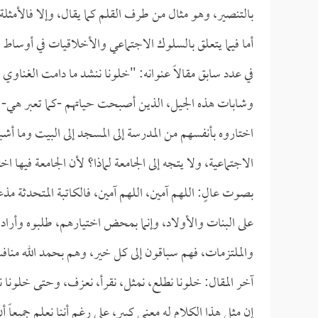
بالتنصير، وهو مثال من طرف القلم كما يقال، وإلا فالأمثلة
أما فيما يتعلق بالسلوك الاجتماعي والأخلاقيات في أوساط 
في عدد سابق مقالاً عنوانه: "خلونا ننشد ما دامت الغناوي
وشابات هذه الجيل، الذين أصبحت حياتهم -كما تعبر هي- حي
اختاروه بأنفسهم من المدرسة إلى المسجد إلى البيت وما أشب
الاجتماعية، ولا يتجه إلى الجامعة لماذا؟ لأن الجامعة فيه
بصوت عالٍ: اللهم آمين، اللهم آمين، فالكاتبة المتحدثة مذ
على البنات والأولاد، وإنما بمحض اختيارهم، طلبوه وأراد
والملتزمات، فهم سباقون إلى كل خير، وهم بحمد الله منا
آخر المقال: خلونا نطلع، نمثل، نقرأ، نعزف، وحتى خلونا 
إن مثل هذا الكلام له معنى كبير، على رغم أننا نعلم جميعاً 