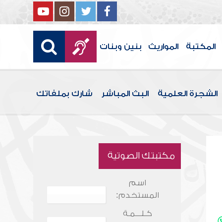
المكتبة
المواريث
بنين وبنات
الشجرة العلمية
البث المباشر
شارك بملفاتك
مكتبتك الصوتية
اسم
المستخدم:
كـلـــمـة