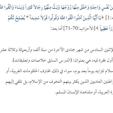
مِنْ نَفْسٍ وَاحِدَةٍ وَخَلَقَ مِنْهَا زَوْجَهَا وَبَثَّ مِنْهُمَا رِجَالاً كَثِيراً وَنِسَاءً وَاتَّقُوا اللَّه
1]
يَا أَيُّهَا الَّذِينَ آمَنُوا اتَّقُوا اللَّهَ وَقُولُوا قَوْلاً سَدِيداًً
*
يُصْلِحْ لَكُمْ
ْزاً عَظِيماً
[الأحزاب:70-71] أما بعد:
لإثنين السادس من شهر جمادى الآخرة من سنة ألف وأربعمائة وثلاثة عشر
وأول فقرة فيه، هي بعنوان: (الدرس السابق خلاصات وتعليقات).
لام تتزايد يوماً بعد يوم، سواء في ذلك مخاوف الحكومات الغربية، أو
طنين العاديين الذين يكثر بينهم التخوف من الإسلام، بل تلقي إليهم
العربية، أو مشاهدة الإنسان المسلم.