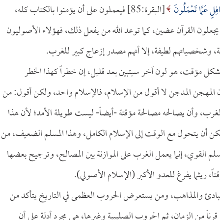
َافِلٍ عَمَّا تَعْمَلُونَ
[البقرة:85] فيعملون على أن يؤمنوا بالكتاب كله،
ا يجعلون القرآن عضين، كما توعد الله من يفعل ذلك، فهؤلاء الأصوليون
ئة، وشخصياتهم لطيفة، إلا أنهم مصدر إزعاج كبير للغرب.
بشكل مؤقت، هو لون آخر سيتبين بعد قليل، إن خطراً كهذا الخطر
ن المهجن المدجن لا أقول من الإسلام، فالإسلام واحد، ولكن أقول: من
ه الغرب، وأن يصالحه مصالحة مؤقتة -أيضاً- ليست طويلة الأمد؛ لأن هذا
كن أن يتحول مع الوقت إلى الإسلام الكامل، وهذا المسلم الضعيف، من
لم القوي، إنما يعمل الغرب على الموازنة بين المصالح، وترجيح بعضها
، ريثما يفرغ للعدو الأكبر (الإسلام الأصولي).
والمبادئ والمذاهب، ومن يستعرض الحروب العظمى في التاريخ يتأكد من
قرناً من الزمان، ثم الحروب الصليبية وغيرها، هي مجرد أدلة على أن