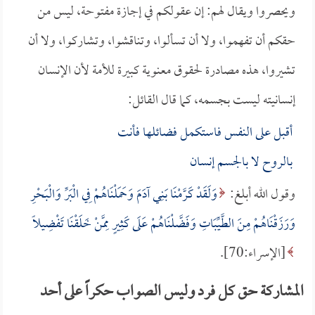
ويحصروا ويقال لهم: إن عقولكم في إجازة مفتوحة، ليس من
حقكم أن تفهموا، ولا أن تسألوا، وتناقشوا، وتشاركوا، ولا أن
تشيروا، هذه مصادرة لحقوق معنوية كبيرة للأمة لأن الإنسان
إنسانيته ليست بجسمه، كما قال القائل:
أقبل على النفس فاستكمل فضائلها فأنت
بالروح لا بالجسم إنسان
وقول الله أبلغ:
وَلَقَدْ كَرَّمْنَا بَنِي آدَمَ وَحَمَلْنَاهُمْ فِي الْبَرِّ وَالْبَحْرِ
وَرَزَقْنَاهُمْ مِنَ الطَّيِّبَاتِ وَفَضَّلْنَاهُمْ عَلَى كَثِيرٍ مِمَّنْ خَلَقْنَا تَفْضِيلاً
[الإسراء:70].
المشاركة حق كل فرد وليس الصواب حكراً على أحد