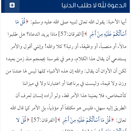
الدعوة لله لا طلب الدنيا
أيها الأحبة: يقول الله تعالى لنبيه صلى الله عليه وسلم:
قُلْ مَا
أَسْأَلُكُمْ عَلَيْهِ مِنْ أَجْرٍ
[الفرقان:57] ماذا يريد الدعاة؟ هل طلبوا
مالاً، أو منصباً، أو وظيفة، أو رتبة؟ كلا والله! وإنني أقول والأمر
يستدعي أن يقال هذا الكلام، وهو في نفوسنا يجمجم منذ زمن بعيد؛
لكن آن الأوان أن يقال: والله إن هذه الأشياء كلها ليس لها عندنا من
وزن ولا قيمة، وليست في برنامجنا أو اعتبارنا ولا في ميزاننا
كأشخاص، فلا يعنينا هذا الأمر قط، ولو أراده إنسان لعرف أن
الطريق إليه سهل، فليس هو مكلفاً أو مؤذياً، بل الأمر كما قال الله
تعالى:
قُلْ مَا أَسْأَلُكُمْ عَلَيْهِ مِنْ أَجْرٍ
[الفرقان:57]
قُلْ لا