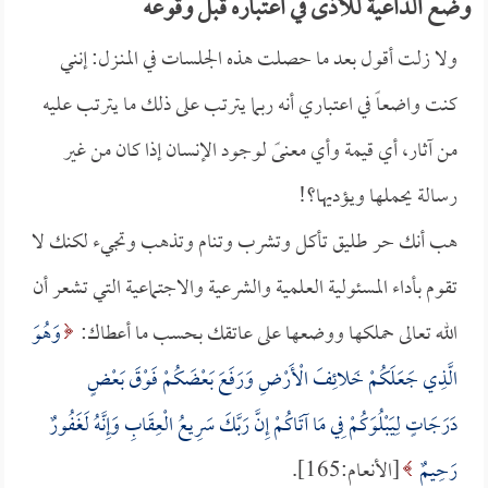
وضع الداعية للأذى في اعتباره قبل وقوعه
ولا زلت أقول بعد ما حصلت هذه الجلسات في المنـزل: إنني
كنت واضعاً في اعتباري أنه ربما يترتب على ذلك ما يترتب عليه
من آثار، أي قيمة وأي معنىً لوجود الإنسان إذا كان من غير
رسالة يحملها ويؤديها؟!
هب أنك حر طليق تأكل وتشرب وتنام وتذهب وتجيء لكنك لا
تقوم بأداء المسئولية العلمية والشرعية والاجتماعية التي تشعر أن
الله تعالى حملكها ووضعها على عاتقك بحسب ما أعطاك:
وَهُوَ
الَّذِي جَعَلَكُمْ خَلائِفَ الْأَرْضِ وَرَفَعَ بَعْضَكُمْ فَوْقَ بَعْضٍ
دَرَجَاتٍ لِيَبْلُوَكُمْ فِي مَا آتَاكُمْ إِنَّ رَبَّكَ سَرِيعُ الْعِقَابِ وَإِنَّهُ لَغَفُورٌ
رَحِيمٌ
[الأنعام:165].