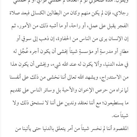
ويقول: هذه ضحوتي لو لم أتغدها لم تحملني قواي أو لم تحملني
رجلاي، فإن لم يكن منهم وكان من البطالين الكسالى فبعد صلاة
الفجر يقبل على عمل، أو راحة، أو ما أشبه ذلك من الأمور، ثم
إن الإنسان يرى من الناس من الحفاوة، إن ذهب إلى سوقٍ أو
مطارٍ أو مدرسةٍ أو مؤسسةٍ شيئاً يخشى أن يكون أجره عُجِّل له
في هذه الدنيا، وألا يكون له عند الله شيء، ويخشى أن يكون هذا
من الاستدراج، ويشهد الله تعالى أننا نخشى من ذلك على أنفسنا
لما نراه من حرص الإخوان والأحبة بل وسائر الناس على تقديم
ما يستطيعون؛ مع أننا نعتقد وندين على أننا لا نستحق ذلك ولا
شيئاً منه.
المقصود أننا لم نخسر شيئاً من أمر يتعلق بالدنيا حتى يأتينا من