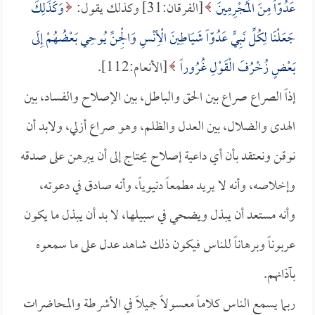
عَدُوّاً مِنَ الْمُجْرِمِينَ
[الفرقان:31] وكذلك يقول:
وَكَذَلِكَ
جَعَلْنَا لِكُلِّ نَبِيٍّ عَدُوّاً شَيَاطِينَ الْأِنْسِ وَالْجِنِّ يُوحِي بَعْضُهُمْ إِلَى
بَعْضٍ زُخْرُفَ الْقَوْلِ غُرُوراً
[الأنعام:112].
إذاً الصراع صراع بين الحق والباطل، بين الإصلاح والفساد، بين
الهدى والضلال، بين العدل والظلم، وهو صراع أزلي، ولابد أن
نوقن ونعتقد بأن أي داعية إصلاح يحتاج إلى أن يبرهن على صدقه
وإخلاصه، وأنه لا يريد مطمعاً دنيوياً، وأنه صادق في دعوته،
وأنه مستعد أن يبذل ويضحي في سبيلها، لا بد أن يبذل ما يكون
عربوناً وبرهاناً للناس فيكون ذلك شاهد عدل على ما سمعوه
بآذانهم.
ربما يسمع الناس كلاماً معسولاً جميلاً في الأشرطة والمحاضرات