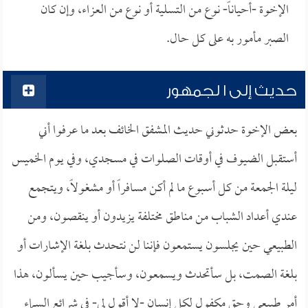
الإخوة -أحياناً- نوع من التسلية أو نوع من العزاء، وإن كان
الصبر مأمور به على كل حال.
حديث إلى ا لجمهور
بعض الإخوة حدثوني حديث المشفق الخائف بعد ما عرفوا أني
أستقبل الضيوف في أوقات الصلوات في مسجدي، وفي يوم الخميس
ليلة الجمعة من كل أسبوع ما لم أكن مسافراً أو مشغولاً، ويتجمع
عندي أعداد الشباب من مناطق مختلفة يزيدون أو ينقصون، ومن
الطبيعي حين يجلسون يستمعون فإننا لن نتحدث بلغة الإشارات أو
بلغة الصمت، بل سأتحدث ويسمعون، وسأجيب حين يسألون، هذا
أمر طبيعي وحق مكفول لكل إنسان -لا أقول لي- في شرائع السماء