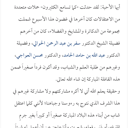
أيها الأحبة: لقد حدثت -كما تسامع الكثيرون- حملات متعددة
من الاعتقالات كان آخرها في غضون هذا الأسبوع شملت
مجموعة من الدكاترة والمشايخ والفضلاء، كان من آخرهم
فضيلة الشيخ الدكتور
سفر بن عبد الرحمن الحوالي
، وفضيلة
الدكتور
عبد الله بن حامد الحامد
، والدكتور
محسن العواجي
،
وغيرهم من طلبة العلم والشباب، وقد أكون فرداً صغيراً ضمن
هذه القافلة المباركة إن شاء الله تعالى.
وحقيقة يعلم الله أني لا أكره مشاركتهم ولا مشاركة غيرهم في
هذا الشرف الذي نتوج به رءوسنا وجباهنا؛ لأنني كلما اعتقل
شاب من أبناء هذه البلاد المباركة صغيراً أو كبيراً بغير جرمٍ
اقترفه، أو ذنب فعله، شعرت وأنا عاجز عن أن أعمل له شيئاً