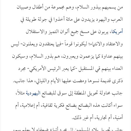
من يسميهم ببذور السلام، وهم مجموعة من أطفال وصبيان
العرب واليهود يزيدون على مائة أخذوا في جولة طويلة في
أمريكا
، يربون على مسخ جميع ألوان التميز والاستقلال
والاعتقاد والانتماء؛ ليكونوا قوماً -فيما يعتقدون ويعلنون- ليس
بينهم عداوة كما يزعمون ويعبرون، هم بذور السلام، وسيكون
العداء بينهم قي المستقبل -كما يعبر الرئيس الأمريكي- مجرد
ذكرى قديمة نسوها ومضت عليها الأيام والليالي، هذا جانب.
جانب محاولة تحويل المنطقة إلى سوق للبضائع
اليهودية
مثلاً،
سواء أكانت هذه البضائع بضائع فكرية ثقافية، أم إعلامية، أم
أمنية، أم تجارية، أم غير ذلك.
جانب تحويل بلاد المسلمين إلى مجرد أتباع ضعفاء لا يعلم بهم،