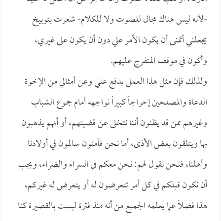
-لأنه ليس هناك مجال للصوت ولا للكلام- شعرت بتوبيخ
يجعلني أتمنى أن يكون الأمر علي دون أن يكون على غيري،
وأكون في موقف المتفرج عليهم.
ولذلك فإن مثل هذا العمل يدفع عني وعن أمثالي من الإخوة
الدعاة والمصلحين إحراجاً كبيراً نواجهه أمام جموع الشباب
وغيرهم ممن قد يظنون أننا نتخلى عن قضيتهم، أو أنهم يذهبون
بها ويتلقون بعض الأذى، أما نحن فآمنون سالمون في أولادنا
وأهلنا، فنحن نقول لهم: نحن معكم في السراء والضراء، ويجب
أن نكون قبلكم في كل أمر تتعرضون له أو يتعرض له غيركم،
هذا فضلاً عما يعلمه الجميع من أنه منذ فترة ليست بالقصيرة كنا