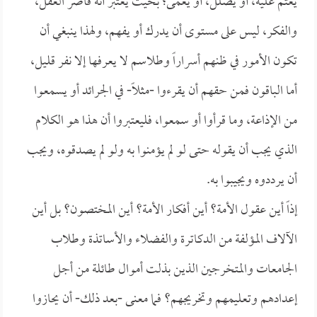
يعتم عليه، أو يضلل، أو يعمى؛ بحيث يعتبر أنه قاصر العقل،
والفكر، ليس على مستوى أن يدرك أو يفهم، ولهذا ينبغي أن
تكون الأمور في ظنهم أسراراً وطلاسم لا يعرفها إلا نفر قليل،
أما الباقون فمن حقهم أن يقرءوا -مثلاً- في الجرائد أو يسمعوا
من الإذاعة، وما قرأوا أو سمعوا، فليعتبروا أن هذا هو الكلام
الذي يجب أن يقوله حتى لو لم يؤمنوا به ولو لم يصدقوه، ويجب
أن يرددوه ويجيبوا به.
إذاً أين عقول الأمة؟ أين أفكار الأمة؟ أين المختصون؟ بل أين
الآلاف المؤلفة من الدكاترة والفضلاء والأساتذة وطلاب
الجامعات والمتخرجين الذين بذلت أموال طائلة من أجل
إعدادهم وتعليمهم وتخريجهم؟ فما معنى -بعد ذلك- أن يحازوا