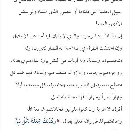
سبيل الكلمة التي قلناها أو التصور الذي حملناه ولو بعض
الأذى والعناء!
إن هذا الفساد الموجود -والذي لا يشك فيه أحد على الإطلاق
وإن اختلفت الطرق في إصلاحه- له أنصار كثيرون، وله
متحمسون، وسدنة، وله أرباب من البشر يرون بقاءهم في بقائه،
ووجودهم بوجوده، وأن زواله كشف لهم، ولذلك فهم ضد كل
مصلح يسعون إلى التأليب عليه ويحاربونه بكل وسعهم، ليلاً
ونهاراً، سراً وجهاراً، فهذه سنة الله تعالى.
أقول: لا غرابة وإن كانوا ملومين لمخالفتهم شريعة الله
ومخالفتهم للحق والله تعالى يقول:
وَكَذَلِكَ جَعَلْنَا لِكُلِّ نَبِيٍّ