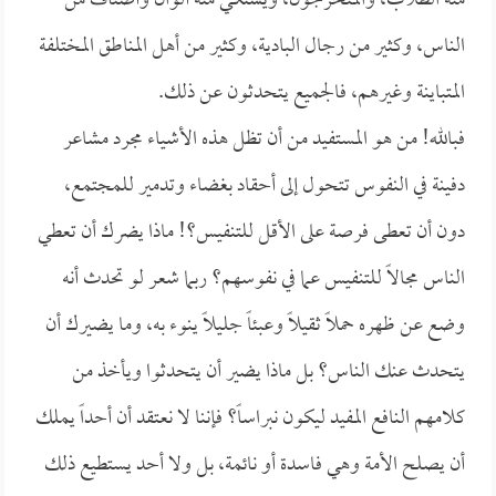
منه الطلاب، والمتخرجون، ويشتكي منه ألوان وأصناف من
الناس، وكثير من رجال البادية، وكثير من أهل المناطق المختلفة
المتباينة وغيرهم، فالجميع يتحدثون عن ذلك.
فبالله! من هو المستفيد من أن تظل هذه الأشياء مجرد مشاعر
دفينة في النفوس تتحول إلى أحقاد بغضاء وتدمير للمجتمع،
دون أن تعطى فرصة على الأقل للتنفيس؟! ماذا يضرك أن تعطي
الناس مجالاً للتنفيس عما في نفوسهم؟ ربما شعر لو تحدث أنه
وضع عن ظهره حملاً ثقيلاً وعبئاً جليلاً ينوء به، وما يضيرك أن
يتحدث عنك الناس؟ بل ماذا يضير أن يتحدثوا ويأخذ من
كلامهم النافع المفيد ليكون نبراساً؟ فإننا لا نعتقد أن أحداً يملك
أن يصلح الأمة وهي فاسدة أو نائمة، بل ولا أحد يستطيع ذلك