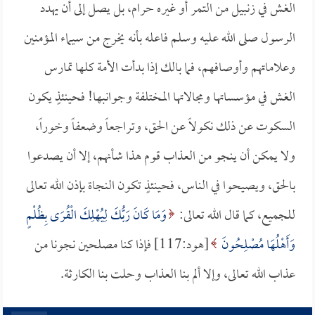
الغش في زنبيل من التمر أو غيره حرام، بل يصل إلى أن يهدد
الرسول صلى الله عليه وسلم فاعله بأنه يخرج من سيماء المؤمنين
وعلاماتهم وأوصافهم، فما بالك إذا بدأت الأمة كلها تمارس
الغش في مؤسساتها ومجالاتها المختلفة وجوانبها! فحينئذٍ يكون
السكوت عن ذلك نكولاً عن الحق، وتراجعاً وضعفاً وخوراً،
ولا يمكن أن ينجو من العذاب قوم هذا شأنهم، إلا أن يصدعوا
بالحق، ويصيحوا في الناس، فحينئذٍ تكون النجاة بإذن الله تعالى
للجميع، كما قال الله تعالى:
وَمَا كَانَ رَبُّكَ لِيُهْلِكَ الْقُرَى بِظُلْمٍ
وَأَهْلُهَا مُصْلِحُونَ
[هود:117] فإذا كنا مصلحين نجونا من
عذاب الله تعالى، وإلا ألم بنا العذاب وحلت بنا الكارثة.