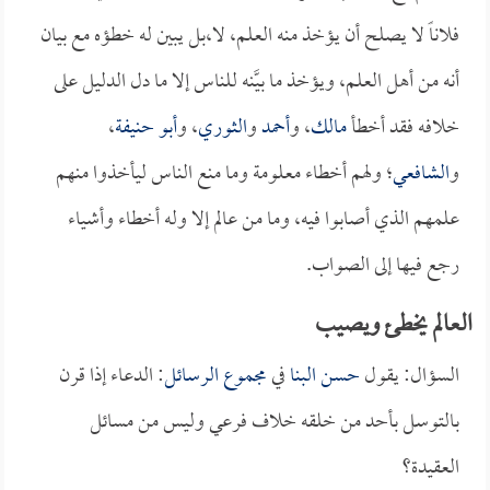
فلاناً لا يصلح أن يؤخذ منه العلم، لا،بل يبين له خطؤه مع بيان
أنه من أهل العلم، ويؤخذ ما بيَّنه للناس إلا ما دل الدليل على
خلافه فقد أخطأ
مالك
، و
أحمد
و
الثوري
، و
أبو حنيفة
،
و
الشافعي
؛ ولهم أخطاء معلومة وما منع الناس ليأخذوا منهم
علمهم الذي أصابوا فيه، وما من عالم إلا وله أخطاء وأشياء
رجع فيها إلى الصواب.
العالم يخطئ ويصيب
السؤال: يقول
حسن البنا
في
مجموع الرسائل
: الدعاء إذا قرن
بالتوسل بأحد من خلقه خلاف فرعي وليس من مسائل
العقيدة؟