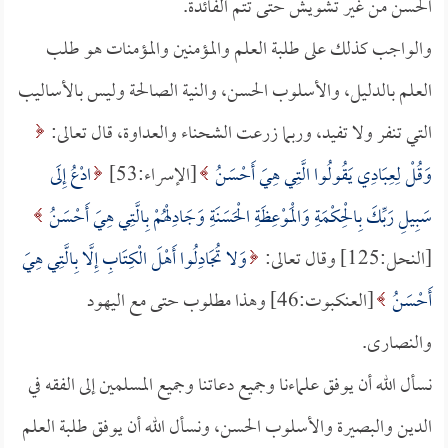
الحسن من غير تشويش حتى تتم الفائدة.
والواجب كذلك على طلبة العلم والمؤمنين والمؤمنات هو طلب
العلم بالدليل، والأسلوب الحسن، والنية الصالحة وليس بالأساليب
التي تنفر ولا تفيد، وربما زرعت الشحناء والعداوة، قال تعالى:
وَقُلْ لِعِبَادِي يَقُولُوا الَّتِي هِيَ أَحْسَنُ
[الإسراء:53]
ادْعُ إِلَى
سَبِيلِ رَبِّكَ بِالْحِكْمَةِ وَالْمَوْعِظَةِ الْحَسَنَةِ وَجَادِلْهُمْ بِالَّتِي هِيَ أَحْسَنُ
[النحل:125] وقال تعالى:
وَلا تُجَادِلُوا أَهْلَ الْكِتَابِ إِلَّا بِالَّتِي هِيَ
أَحْسَنُ
[العنكبوت:46] وهذا مطلوب حتى مع اليهود
والنصارى.
نسأل الله أن يوفق علماءنا وجميع دعاتنا وجميع المسلمين إلى الفقه في
الدين والبصيرة والأسلوب الحسن، ونسأل الله أن يوفق طلبة العلم