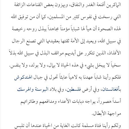
الماكرين أقنعة الغدر والنفاق، ويهزون بعض القناعات الزائفة
التي رسخت في نفوس كثير من المسلمين، كما أن من توفيق الله
لهذه الصحوة أن هيأ لها شباباً مؤمناً مجاهداً يبذل روحه رخيصة
في سبيل الله، ويعيد إلى الأمة ثقتها بعقيدتها التي تصنع الرجال
الأفذاذ، الذين تتكرر على أيديهم مواقف البذل في سبيل الله بذلاً
سخياً لا يبخل بشيء في هذه الحياة لا بمال، ولا بولد، ولا بنفس.
فلكم رأينا شاباً عهدنا به لاهياً عابثاً تحول في جبال
الهندكوش
بـ
أفغانستان
، وفي أرض
فلسطين
، وفي بلاد
البوسنة والهرسك
أسداً هصوراً، يواجه دبابات الأعداء ومدافعهم وطائراتهم
مواجهة الأبطال.
ولكم رأينا فتاة مسلمة كانت الغاية من الحياة عندها أن تلبس