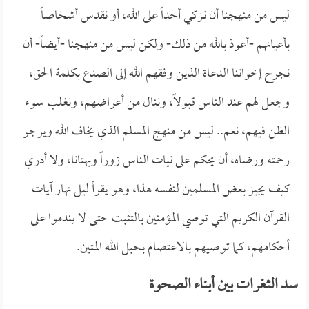
ليس من منهجنا أن نـزكي أحداً على الله، أو نقدس أشخاصاً
بأعيانهم -أعوذ بالله من ذلك- ولكن ليس من منهجنا -أيضاً- أن
نجرح إخواننا الدعاة الذين وفقهم الله إلى الصدع بكلمة الحق،
وجعل لهم عند الناس قبولاً، وننال من أعراضهم، ونغلب سوء
الظن فيهم، نعم.. ليس من منهج المسلم الذي يخاف الله ويرجو
رحمته ورضاه، أن يحكم على نيات الناس زوراً وبهتانا، ولا أدري
كيف يجيز بعض المسلمين لنفسه هذا، وهو يقرأ ليل نهار آيات
القرآن الكريم التي توصي المؤمنين بالتثبت حتى لا يندموا على
أحكامهم، كما توصيهم بالاعتصام بحبل الله المتين.
سد الثغرات بين أبناء الصحوة