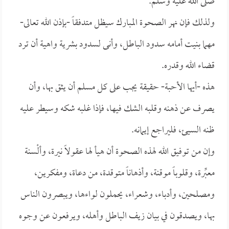
صلى الله عليه وسلم.
ولذلك فإن نهر الصحوة المبارك سيظل متدفقاً -بإذن الله تعالى-
مهما بنيت أمامه سدود الباطل، وأنى لسدود بشرية واهية أن ترد
قضاء الله وقدره.
هذه -أيها الأحبة- حقيقة يجب على كل مسلم أن يثق بها، وأن
يصرف عن ذهنه وقلبه الشك فيها، فإذا غلبه شكه وسيطر عليه
ظنه السيئ، فليراجع إيمانه.
وإن من توفيق الله لهذه الصحوة أن هيأ لها عقولاً نيرة، وألْسنة
معبِّرة، وقلوباً موقنة، وأذهاناً متوقدة، من دعاة، ومفكرين،
ومصلحين، وأدباء، وشعراء، يحملون لواءها، ويبصرون الناس
بها، ويصدقون في بيان زيف الباطل وأهله، ويرفعون عن وجوه