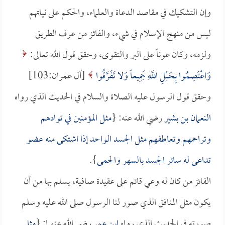
وإن التشكيك في مقاصد الدعاة والعلماء، والحكم على نياتهم
ليس من منهج الإسلام في شيء، والفائز من عرف الطريق
ولزمه، وكان عوناً على البر والتقوى، وحقق قول الله تعالى:
وَاعْتَصِمُوا بِحَبْلِ اللَّهِ جَمِيعاً وَلا تَفَرَّقُوا
[آل عمران:103]
وحقق قول الرسول عليه الصلاة والسلام في الحديث الذي رواه
النعمان بن بشير
رضي الله عنه: {
مثل المؤمنين في توادهم
وتراحمهم وتعاطفهم مثل الجسد الواحد إذا اشتكى منه عضو
تداعى له سائر الجسد بالسهر والحمى
}.
الفائز من كان له وعي قائم على عقيدة صافية، يسلم بها من أن
يكون مثل المنافق الذي صور لنا الرسول صلى الله عليه وسلم
صورته في الحديث الذي رواه
ابن عمر
رضي الله عنهما: {
مثل