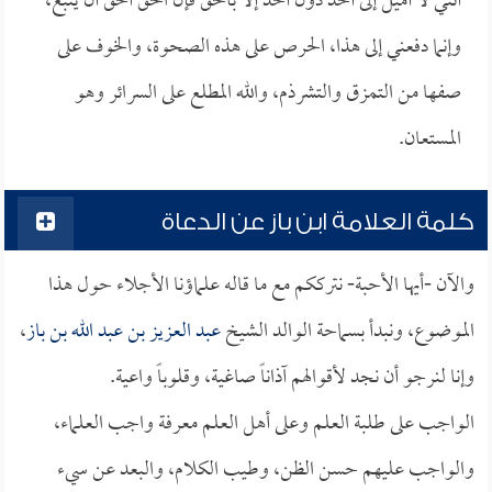
أنني لا أميل إلى أحد دون أحد إلا بالحق فإن الحق أحق أن يتبع،
وإنما دفعني إلى هذا، الحرص على هذه الصحوة، والخوف على
صفها من التمزق والتشرذم، والله المطلع على السرائر وهو
المستعان.
كلمة العلامة ابن باز عن الدعاة
والآن -أيها الأحبة- نترككم مع ما قاله علماؤنا الأجلاء حول هذا
الموضوع، ونبدأ بسماحة الوالد الشيخ
عبد العزيز بن عبد الله بن باز
،
وإنا لنرجو أن نجد لأقوالهم آذاناً صاغية، وقلوباً واعية.
الواجب على طلبة العلم وعلى أهل العلم معرفة واجب العلماء،
والواجب عليهم حسن الظن، وطيب الكلام، والبعد عن سيء