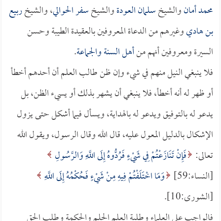
محمد أمان
والشيخ
سلمان العودة
والشيخ
سفر الحوالي
، والشيخ
ربيع
بن هادي
وغيرهم من الدعاة المعروفين بالعقيدة الطيبة وحسن
السيرة ومعروفين أنهم من
أهل السنة والجماعة
.
فلا ينبغي النيل منهم في شيء وإن ظن طالب العلم أن أحدهم أخطأ
أو ظهر له أنه أخطأ، فلا ينبغي أن يشهر بذلك أو يسيء الظن، بل
يدعو له بالتوفيق ويدعو له بالهداية، ويسأل فيما أشكل حتى يزول
الإشكال بالدليل المعول عليه، قال الله وقال الرسول، ويقول الله
تعالى:
فَإِنْ تَنَازَعْتُمْ فِي شَيْءٍ فَرُدُّوهُ إِلَى اللَّهِ وَالرَّسُولِ
[النساء:59]
وَمَا اخْتَلَفْتُمْ فِيهِ مِنْ شَيْءٍ فَحُكْمُهُ إِلَى اللَّهِ
[الشورى:10].
فالواجب على العلماء وطلبة العلم الحلم والحكمة وطلب الحق