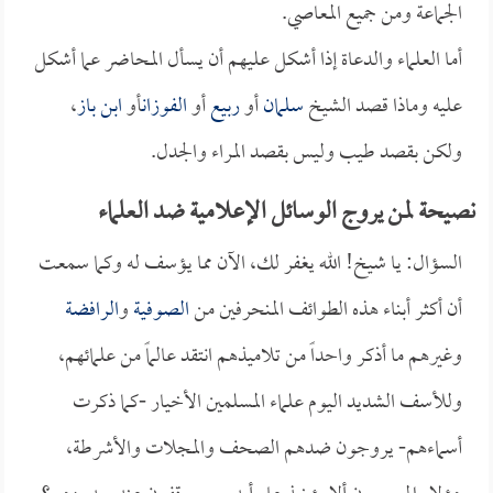
الجماعة ومن جميع المعاصي.
أما العلماء والدعاة إذا أشكل عليهم أن يسأل المحاضر عما أشكل
عليه وماذا قصد الشيخ
سلمان
أو
ربيع
أو
الفوزان
أو
ابن باز
،
ولكن بقصد طيب وليس بقصد المراء والجدل.
نصيحة لمن يروج الوسائل الإعلامية ضد العلماء
السؤال: يا شيخ! الله يغفر لك، الآن مما يؤسف له وكما سمعت
أن أكثر أبناء هذه الطوائف المنحرفين من
الصوفية
و
الرافضة
وغيرهم ما أذكر واحداً من تلاميذهم انتقد عالماً من علمائهم،
وللأسف الشديد اليوم علماء المسلمين الأخيار -كما ذكرت
أسماءهم- يروجون ضدهم الصحف والمجلات والأشرطة،