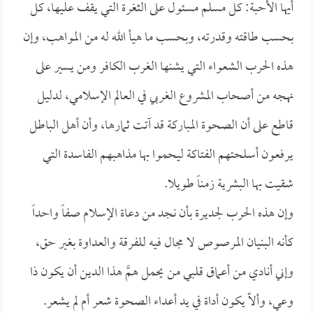
أيها الأحبة: كل مسلم مسئول على الثغرة التي يقف عليها، كل
بحسب طاقته وقدرته، وبحسب ما هيأ الله له من المواهب، وإن
هذه الحرب الشعواء التي يشنها الغرب الكافر ومن يسير على
نهجه من أصحاب المشروع الغربي في العالم الإسلامي، لدليل
قاطع على أن الصحوة المباركة قد آتت ثمارها، وأن أهل الباطل
يرفعون أسلحتهم الفتاكة ليحموا بها مذاهبهم الفاسدة التي
شقيت بها البشرية زمناً طويلا.
وإن هذه الحرب لجديرة بأن نجد من دعاة الإسلام صفاً واحداً
كأنه البنيان المرصوص لا مجال فيه للفرقة والعداوة بغير حق،
وإني أنادي من أعماق قلبي من يحمل همَّ هذا الدين أن يكون ذا
وعي، وألاّ يكون أداة في يد أعداء الصحوة شعر أم لم يشعر.