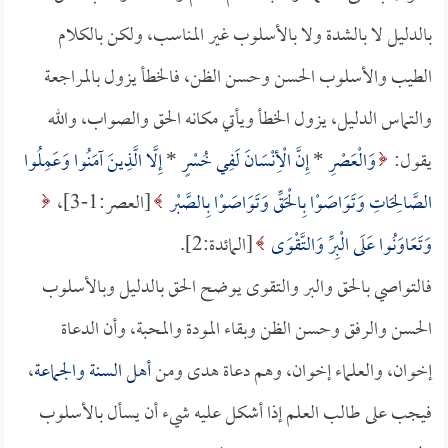
بالدليل لا بالشدة ولا بالأسلوب غير المناسب، ولكن بالكلام
الطيب والأسلوب الحسن وحسن الظن، فالخطأ يزول بالمراجعة
والتماس الدليل، يزول الخطأ ويأتي مكانه الحق والصواب، والله
يقول:
وَالْعَصْرِ
*
إِنَّ الْأِنْسَانَ لَفِي خُسْرٍ
*
إِلَّا الَّذِينَ آمَنُوا وَعَمِلُوا
الصَّالِحَاتِ وَتَوَاصَوْا بِالْحَقِّ وَتَوَاصَوْا بِالصَّبْر
[العصر:1-3]،
وَتَعَاوَنُوا عَلَى الْبِرِّ وَالتَّقْوَى
[المائدة:2].
فالتواصي بالحق والبر والتقوى يوضح الحق بالدليل وبالأسلوب
الحسن والرفق وحسن الظن وبقاء المودة والمحبة، وأن الدعاة
إخوان، والعلماء إخوان، وهم دعاة هدى ومن
أهل السنة والجماعة
،
فيجب على طالب العلم إذا أشكل عليه شيء أن يسأل بالأسلوب