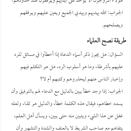
هؤلاء المروجون ألا يؤخذ على أيديهم ويوقفون عند حدودهم؟
الجواب: الله يهديهم ويهدي الجميع ويعين عليهم ويوفقهم
ويصلحهم.
طريقة نصح العلماء
السؤال: هل يجوز ذكر أسماء الدعاة إذا أخطأوا في مسائل للرد
عليهم بأشرطة، وما هو أسلوب الرد، هل هو التكلم فيهم
وإخبار الناس عنهم ليحذروهم وكتبهم أم لا؟
الجواب: إذا وجد خطأ يبين بالدليل مع الدعاء لهم بالتوفيق وأن
يسدد خطاهم، فيقال هذه الكلمة خطأ، والدليل هو كذا، ولعله
غفل عن هذا الشيء ويتبين منه حتى يبين، ويسأل أهل العلم،
يتفاهم مع صاحب الشريط لا بالعنف والشدة والتشهير وأن