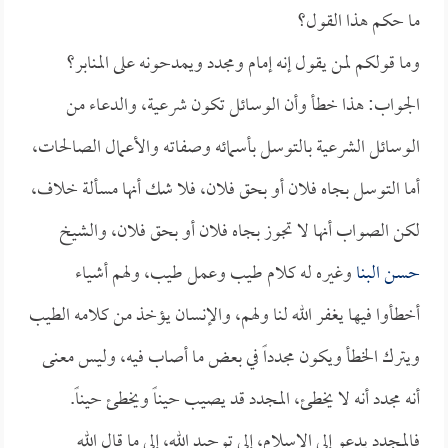
ما حكم هذا القول؟
وما قولكم لمن يقول إنه إمام ومجدد ويمدحونه على المنابر؟
الجواب: هذا خطأ وأن الوسائل تكون شرعية، والدعاء من
الوسائل الشرعية بالتوسل بأسمائه وصفاته والأعمال الصالحات،
أما التوسل بجاه فلان أو بحق فلان، فلا شك أنها مسألة خلاف،
لكن الصواب أنها لا تجوز بجاه فلان أو بحق فلان، والشيخ
حسن البنا
وغيره له كلام طيب وعمل طيب، ولهم أشياء
أخطأوا فيها يغفر الله لنا ولهم، والإنسان يؤخذ من كلامه الطيب
ويترك الخطأ ويكون مجدداً في بعض ما أصاب فيه، وليس معنى
أنه مجدد أنه لا يخطئ، المجدد قد يصيب حيناً ويخطئ حيناً.
فالمجدد يدعو إلى الإسلام، إلى توحيد الله، إلى ما قال الله