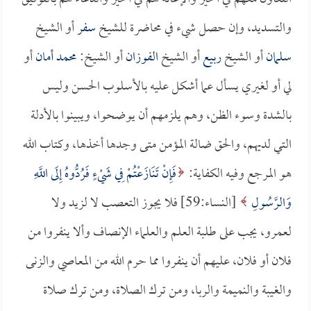
والتسديد، وإن حصل شيء في محاضرة للشيخ
سفر
أو الشيخ
سلمان
أو الشيخ
ربيع
أو الشيخ
الفوزان
أو الشيخ:
محمد أمان
أو
لي أو لغيري يسأل عما أشكل عليه بالأسلوب الحسن وليس
بالشدة وسوء الظن، وهم يلزمهم أن يوضحوا، ويبينوا بالأدلة
التي لديهم، والحق ضالة المؤمن متى وجدها أخذها، وكتاب الله
هو المرجع وفيه الكفاية:
فَإِنْ تَنَازَعْتُمْ فِي شَيْءٍ فَرُدُّوهُ إِلَى اللَّهِ
وَالرَّسُولِ
[النساء:59] فلا يجوز التعصب لا لزيد ولا
لعمرو، يجب على طلبة العلم والعلماء الإنصاف وألا ينفروا من
فلان أو فلان، عليهم أن ينفروا مما حرم الله من المعاصي والزنى
والغيبة والنميمة والربا، ومن ترك الصلاة، ومن ترك صلاة