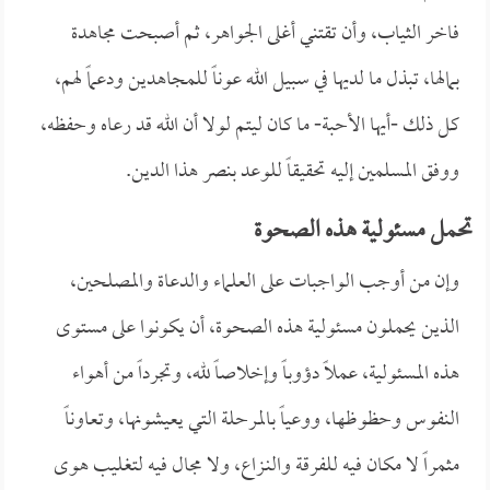
فاخر الثياب، وأن تقتني أغلى الجواهر، ثم أصبحت مجاهدة
بمالها، تبذل ما لديها في سبيل الله عوناً للمجاهدين ودعماً لهم،
كل ذلك -أيها الأحبة- ما كان ليتم لولا أن الله قد رعاه وحفظه،
ووفق المسلمين إليه تحقيقاً للوعد بنصر هذا الدين.
تحمل مسئولية هذه الصحوة
وإن من أوجب الواجبات على العلماء والدعاة والمصلحين،
الذين يحملون مسئولية هذه الصحوة، أن يكونوا على مستوى
هذه المسئولية، عملاً دؤوباً وإخلاصاً لله، وتجرداً من أهواء
النفوس وحظوظها، ووعياً بالمرحلة التي يعيشونها، وتعاوناً
مثمراً لا مكان فيه للفرقة والنـزاع، ولا مجال فيه لتغليب هوى