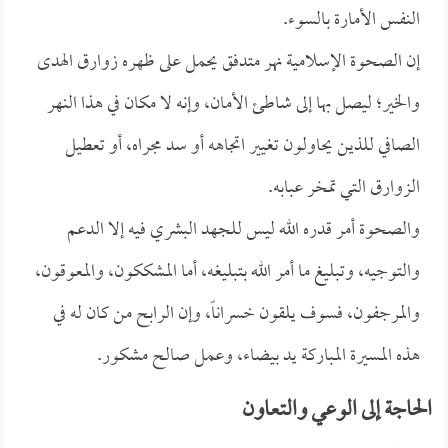
النفس الأمارة بالسوء.
إن الصحوة الإسلامية نهر متدفق يحمل على ظهره زوارق الهدى
والخير؛ ليصل بها إلى شاطئ الأمان، وإنه لا مكان في هذا النهر
الصافي للذين يحاولون تغيير اتجاهه أو سد مجراه، أو تعطيل
الزوارق التي تمخر عبابه.
والصحوة أمر قدره الله ليس للجهد البشري فيه إلا الدعم
والتوجيه، وتبليغ ما أمر الله بتبليغه، أما المشككون، والمعوقون،
والمرجفون، فسوف يلقون خسراناً، وإن الرابح من كان له في
هذه المسيرة المباركة يد بيضاء، وعمل صالح مشكور.
الحاجة إلى الوعي والتعاون