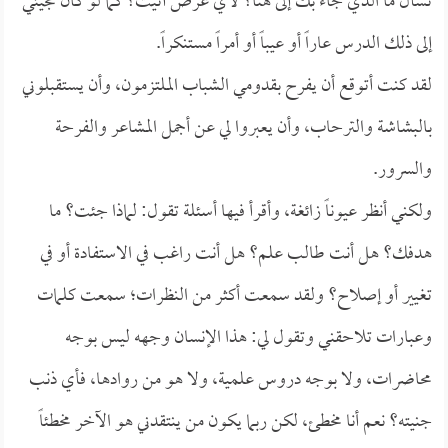
تسأل ما الذي جاء بك إلى هنا؟ لأي غرض أتيت؟ كما لو كان مجيئي
إلى ذلك الدرس عاراً أو عيباً أو أمراً مستنكراً.
لقد كنت أتوقع أن يفرح بقدومي الشباب الملتزمون، وأن يستقبلوني
بالبشاشة والترحاب، وأن يعبروا لي عن أجمل المشاعر والفرحة
والسرور.
ولكني أنظر عيوناً زائغة، وأقرأ فيها أسئلة تقول: لماذا جئت؟ ما
هدفك؟ هل أنت طالب علم؟ هل أنت راغب في الاستفادة أو في
تغيير أو إصلاح؟ ولقد سمعت أكثر من النظرات؛ سمعت كلمات
وعبارات تلاحقني وتقول لي: هذا الإنسان وجهه ليس بوجه
محاضرات، ولا بوجه دروس علمية، ولا هو من روادها، فأي ذنب
جنيته؟ نعم أنا مخطئ، لكن ربما يكون من ينتقدني هو الآخر مخطئاً