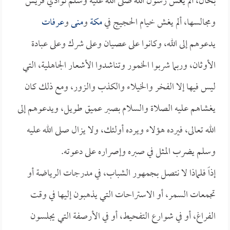
بحال، ألم يغش رسول الله صلى الله عليه وسلم نوادي قريش
ومجالسها، ألم يغش خيام الحجيج في
مكة
و
منى
و
عرفات
يدعوهم إلى الله، وكانوا على عصيان وعلى شرك وعلى عبادة
الأوثان، وربما شربوا الخمور وتناشدوا الأشعار الجاهلية، التي
ليس فيها إلا الفخر والخيلاء والكذب والزور، ومع ذلك كان
يغشاهم عليه الصلاة والسلام بصبر عميق طويل، ويدعوهم إلى
الله تعالى، فيرده هؤلاء ويرده أولئك، ولا يزال صلى الله عليه
وسلم يضرب المثل في صبره وإصراره على دعوته.
إذاً فلماذا لا نتصل بجمهور الشباب، في مدرجات الرياضة أو
تجمعات السمر، أو الاستراحات التي يذهبون إليها في وقت
الفراغ، أو في شوارع التفحيط، أو في الأرصفة التي يجلسون