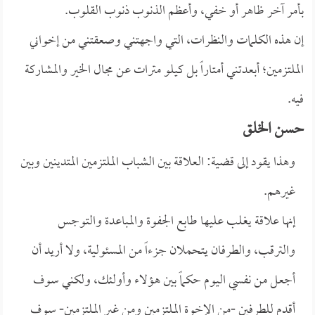
بأمر آخر ظاهر أو خفي، وأعظم الذنوب ذنوب القلوب.
إن هذه الكلمات والنظرات، التي واجهتني وصعقتني من إخواني
الملتزمين؛ أبعدتني أمتاراً بل كيلو مترات عن مجال الخير والمشاركة
فيه.
حسن الخلق
وهذا يقود إلى قضية: العلاقة بين الشباب الملتزمين المتدينين وبين
غيرهم.
إنها علاقة يغلب عليها طابع الجفوة والمباعدة والتوجس
والترقب، والطرفان يتحملان جزءاً من المسئولية، ولا أريد أن
أجعل من نفسي اليوم حكماً بين هؤلاء وأولئك، ولكني سوف
أقدم للطرفين -من الإخوة الملتزمين ومن غير الملتزمين- سوف