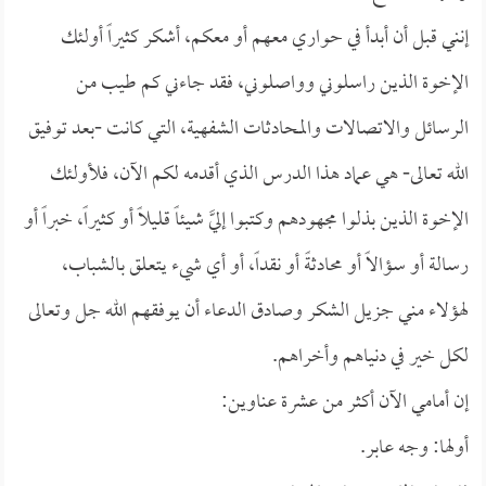
إنني قبل أن أبدأ في حواري معهم أو معكم، أشكر كثيراً أولئك
الإخوة الذين راسلوني وواصلوني، فقد جاءني كم طيب من
الرسائل والاتصالات والمحادثات الشفهية، التي كانت -بعد توفيق
الله تعالى- هي عماد هذا الدرس الذي أقدمه لكم الآن، فلأولئك
الإخوة الذين بذلوا مجهودهم وكتبوا إليَّ شيئاً قليلاً أو كثيراً، خبراً أو
رسالة أو سؤالاً أو محادثةً أو نقداً، أو أي شيء يتعلق بالشباب،
لهؤلاء مني جزيل الشكر وصادق الدعاء أن يوفقهم الله جل وتعالى
لكل خير في دنياهم وأخراهم.
إن أمامي الآن أكثر من عشرة عناوين:
أولها: وجه عابر.