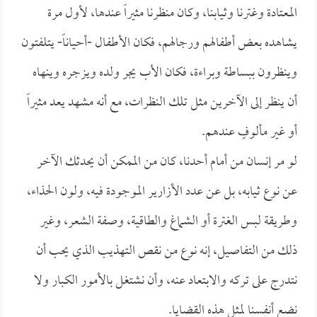
المعتادة وغترنا وثيابنا، وكان منظرنا مثيراً عندها، لأول مرة
يشاهده بعض أطفالهم ورجالهم، فكان الأطفال -أحياناً- يتلفتون
وينظرون ببساطة وبراءة، فكان الأب يجر ولده ويزجره وينهاه
أن ينظر إلى الآخرين مثل تلك النظرات، مع أنه مشهد يعد مثيراً
أو غير مألوفٍ عندهم.
لو مر إنسان من أمام أحدنا، كان من الممكن أن يحدثك الآخر
عن نوع ثيابه، بل عن عدد الأزارير الموجودة فيه، ولون الحذاء،
وطريقة لبس الغترة أو الشماغ والطاقية، وصفة الشعر، وغير
ذلك من التفاصيل، إنه نوع من نقص التهذيب الذي يحب أن
نتدرج على تركه والابتعاد عنه، وأن نشتغل بالأمور الكبار ولا
نضع أنفسنا لمثل هذه القضايا.