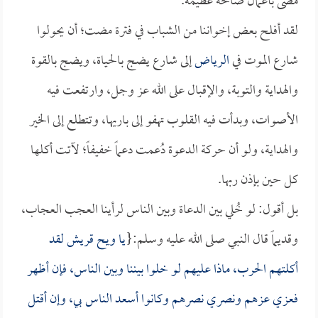
مضى بأعمال صالحة عظيمة.
لقد أفلح بعض إخواننا من الشباب في فترة مضت؛ أن يحولوا
شارع الموت في
الرياض
إلى شارع يضج بالحياة، ويضج بالقوة
والهداية والتوبة، والإقبال على الله عز وجل، وارتفعت فيه
الأصوات، وبدأت فيه القلوب تهفو إلى باريها، وتتطلع إلى الخير
والهداية، ولو أن حركة الدعوة دُعمت دعماً خفيفاً؛ لآتت أكلها
كل حين بإذن ربها.
بل أقول: لو خُلي بين الدعاة وبين الناس لرأينا العجب العجاب،
وقديماً قال النبي صلى الله عليه وسلم:{
يا ويح قريش لقد
أكلتهم الحرب، ماذا عليهم لو خلوا بيننا وبين الناس، فإن أظهر
فعزي عزهم ونصري نصرهم وكانوا أسعد الناس بي، وإن أقتل