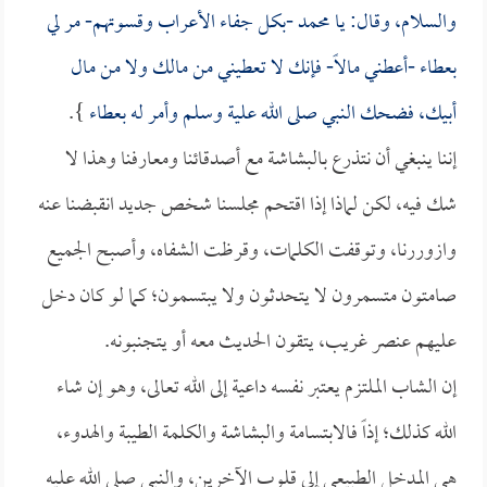
والسلام، وقال: يا محمد -بكل جفاء الأعراب وقسوتهم- مر لي
بعطاء -أعطني مالاً- فإنك لا تعطيني من مالك ولا من مال
أبيك، فضحك النبي صلى الله علية وسلم وأمر له بعطاء
}.
إننا ينبغي أن نتذرع بالبشاشة مع أصدقائنا ومعارفنا وهذا لا
شك فيه، لكن لماذا إذا اقتحم مجلسنا شخص جديد انقبضنا عنه
وازوررنا، وتوقفت الكلمات، وقرظت الشفاه، وأصبح الجميع
صامتون متسمرون لا يتحدثون ولا يبتسمون؛ كما لو كان دخل
عليهم عنصر غريب، يتقون الحديث معه أو يتجنبونه.
إن الشاب الملتزم يعتبر نفسه داعية إلى الله تعالى، وهو إن شاء
الله كذلك؛ إذاً فالابتسامة والبشاشة والكلمة الطيبة والهدوء،
هي المدخل الطبيعي إلى قلوب الآخرين، والنبي صلى الله عليه