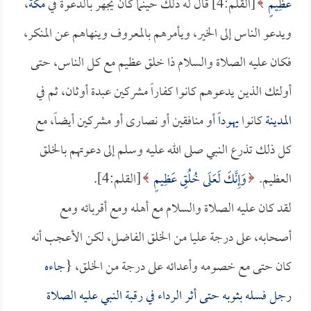
عَظِيمٍ
[القلم:4] قال له ذلك حينما كان يجهر بالدعوة في
مكة
،
ويدعو الناس إلى الخير، ويأمرهم بالمعروف وينهاهم عن المنكر،
فكان عليه الصلاة والسلام ذا خلق عظيم مع كل الناس، حتى
أولئك الذين يدعوهم كانوا كفاراً مشركين عبدة أوثان، ثم في
المدينة
كانوا
يهوداً
أو منافقين أو نصارى أو مشركين أيضاً، مع
كل ذلك تذرع النبي صلى الله عليه وسلم إلى دعوتهم بالخلق
العظيم.
وَإِنَّكَ لَعَلَى خُلُقٍ عَظِيمٍ
[القلم:4].
لقد كان عليه الصلاة والسلام مع أهله ومع أقربائه ومع
أصحابه، على درجة عليا من الخلق الفاضل، لكن الأعجب أنه
كان حتى مع خصومه وأعدائه على درجة من الخلق، {
جاءه
رجل فسله بثوبه حتى أثر الرداء في رقبة النبي عليه الصلاة