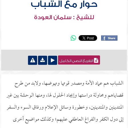
حوار مع الشباب
للشيخ : سلمان العودة
التفريغ النصي الكامل
الشباب هم عماد الأمة ومصدر قوتها ونهوضها، ولابد من طرح
قضاياهم ومحاولة دراستها وإيجاد الحلول لها، ومنها الوحشة بين غير
المتدينين والمتدينين، وخطورة وسائل الإعلام ورفاق السوء والسفر
إلى دول الكفر والفراغ العاطفي عليهم؛ وكذلك مواضيع أخرى