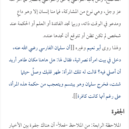
عز وجل، وهي نوع من المشاركة، فما منا إنسان إلا وهو داعٍ
ومدعو في الوقت ذاته، وربما تجد الفائدة أو العلم أو الحكمة عند
شخص لم تكن تظن أو تتوقع أن تجدها عنده.
ولهذا روى
أبو نعيم
وغيره [[
أن
سلمان الفارسي
رضي الله عنه،
دخل في بيت امرأة نصرانية، فقال لها: هل هاهنا مكان طاهر أريد
أن أصلي فيه؟ قالت له تلك المرأة: طهر قلبك وصلِّ حيثما
شئت، فخرج
سلمان
وهو يبتسم ويتعجب من حكمة هذه المرأة،
على رغم أنها كانت كافرة
]].
الجفوة
الملاحظة الرابعة: من الملاحظ -فعلاً- أن هناك جفوة بين الأخيار