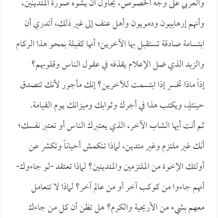
والعربي على وجه الخصوص، يحاول أن يشوه صورة المتدينين،
وأنهم إرهابيون ودمويون وأهل عنف إلى غير ذلك، أتدري أن
ابتسامة صادقة تستقبل بها الآخرين؛ أنها كفيلة بمحو هذا الركام
والزبد الذي ضل الإعلام يقذفه في عقول الناس وقلوبهم؟
إذاً ماذا تخسر إذا ابتسمت للآخرين؟ إنك مأجور لأنك تتصدق
حينئذٍ، ويكتب هذا في أجرك وثوابك وميزانك يوم القيامة.
ثم أنت أيها الشاب الآخر، الذي يعتبرك الناس أو تعتبر نفسك؛
أنك غير ملتزم وغير متدين، لماذا تنكمش أحياناً وتكشر عن
أولئك الإخوة من الملتزمين والمتدينين؟ لماذا تعتقد -لو جاءوك-
أنهم جاءوا من كوكب آخر أو من عالم آخر؟ لماذا لا تتعامل
معهم بشيء من الأريحية والكرم؟ هل تظن أن كل من جاءك