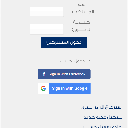
اسم
المستخدم:
كـلـــمـة
الـمـــــرور:
دخول المشتركين
أو الدخول بحساب
استرجاع الرمز السري
تسجيل عضو جديد
إعادة تفعيل حساب