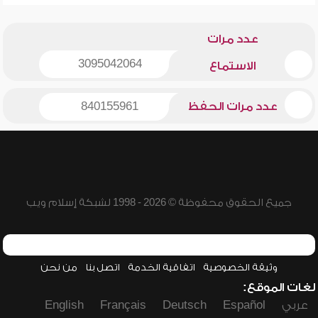
عدد مرات
3095042064
الاستماع
عدد مرات الحفظ
840155961
جميع الحقوق محفوظة © 2026 - 1998 لشبكة إسلام ويب
وثيقة الخصوصية
اتفاقية الخدمة
اتصل بنا
من نحن
لغات الموقع:
عربي
Español
Deutsch
Français
English