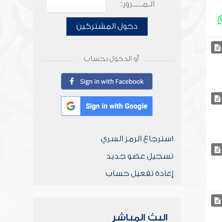
الـمـــــرور:
دخول المشتركين
أو الدخول بحساب
استرجاع الرمز السري
تسجيل عضو جديد
إعادة تفعيل حساب
البث المباشر