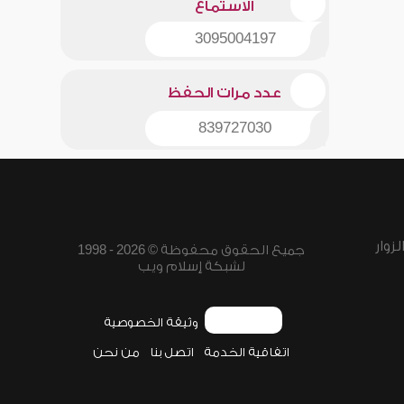
الاستماع
3095004197
عدد مرات الحفظ
839727030
زوار
جميع الحقوق محفوظة © 2026 - 1998
لشبكة إسلام ويب
وثيقة الخصوصية
اتفاقية الخدمة
اتصل بنا
من نحن