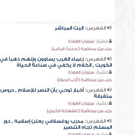
الفهرس:
البث المباشر
للشيخ:
سلمان العودة
جزء من محاضرة ( حديث الركب)
الفهرس:
زعماء الغرب يساوون وزنهم ذهباً في
الكويت , الكلام لا يكفي في صناعة الحياة
للشيخ:
سلمان العودة
جزء من محاضرة ( أدب الحوار)
الفهرس:
أخبار توحي بأن النصر للإسلام , دروس
متفرقة
للشيخ:
سلمان العودة
جزء من محاضرة ( الشهادة الكبرى)
الفهرس:
مدرب يوغسلافي يعلن إسلامه , دور
المسلم تجاه التنصير
للشيخ:
سلمان العودة