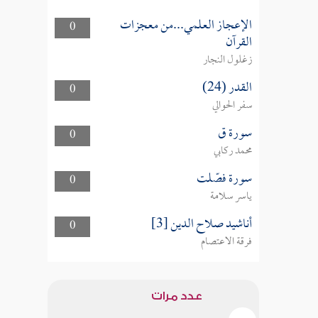
الإعجاز العلمي...من معجزات
0
القرآن
زغلول النجار
القدر (24)
0
سفر الحوالي
سورة ق
0
محمد ركابي
سورة فصّلت
0
ياسر سلامة
أناشيد صلاح الدين [3]
0
فرقة الاعتصام
عدد مرات