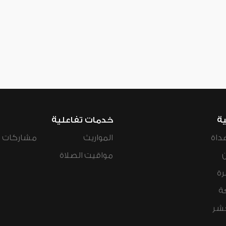
ية
خدمات تفاعلية
داة
المواريث
مشاركات ال
مواقيت الصلاة
رة
ة
عشر