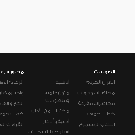
الصوتيات
محاور فرع
القرآن الكريم
أناشيد
الرحمة المه
محاضرات ودروس
متون علمية
واحة رمضان
ومنظومات
محاضرات مفرغة
الحج و العم
مختارات من الأذان
خطب جمعة
خطب جمع
أدعية و أذكار
الكتاب المسموع
القراءات ال
استراحة التسجيلات