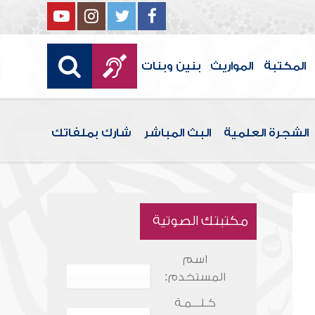
المكتبة
المواريث
بنين وبنات
الشجرة العلمية
البث المباشر
شارك بملفاتك
مكتبتك الصوتية
اسم
المستخدم:
كـلـــمـة