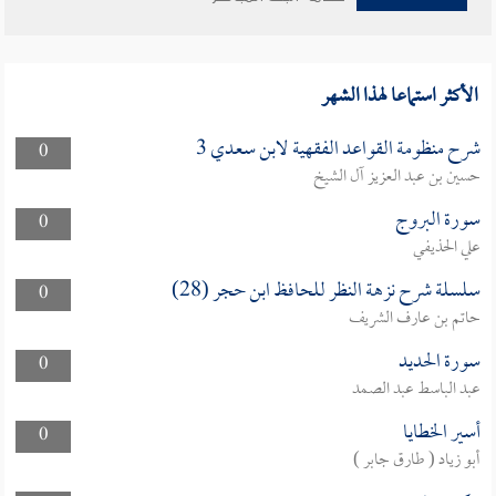
الأكثر استماعا لهذا الشهر
شرح منظومة القواعد الفقهية لابن سعدي 3
0
حسين بن عبد العزيز آل الشيخ
سورة البروج
0
علي الحذيفي
سلسلة شرح نزهة النظر للحافظ ابن حجر (28)
0
حاتم بن عارف الشريف
سورة الحديد
0
عبد الباسط عبد الصمد
أسير الخطايا
0
أبو زياد ( طارق جابر )