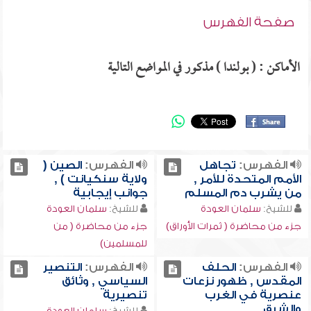
صفحة الفهرس
الأماكن : ( بولندا ) مذكور في المواضع التالية
الفهرس:
تجاهل
الفهرس:
الصين (
الأمم المتحدة للأمر ,
ولاية سنكيانت ) ,
من يشرب دم المسلم
جوانب إيجابية
للشيخ:
سلمان العودة
للشيخ:
سلمان العودة
جزء من محاضرة ( ثمرات الأوراق)
جزء من محاضرة ( من
للمسلمين)
الفهرس:
الحلف
الفهرس:
التنصير
المقدس , ظهور نزعات
السياسي , وثائق
عنصرية في الغرب
تنصيرية
والشرق
للشيخ:
سلمان العودة