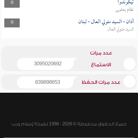
تيكوندوا
0
نظام يعقوبي
أذان - السيد متولي العال - لبنان
0
السيد متولي العال
عدد مرات
3095020692
الاستماع
عدد مرات الحفظ
839898653
جميع الحقوق محفوظة © 2026 - 1998 لشبكة إسلام ويب