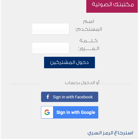
مكتبتك الصوتية
اسم
المستخدم:
كـلـــمـة
الـمـــــرور:
دخول المشتركين
أو الدخول بحساب
استرجاع الرمز السري