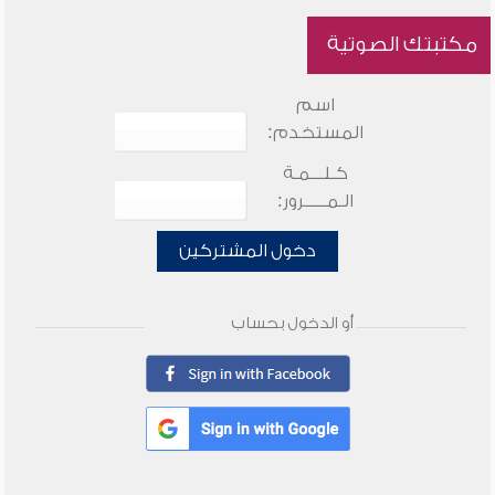
مكتبتك الصوتية
اسم
المستخدم:
كـلـــمـة
الـمـــــرور:
دخول المشتركين
أو الدخول بحساب