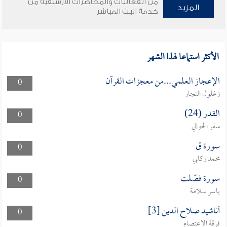
من الفعاليات والمحاضرات الأرشيفية من
المزيد
خدمة البث المباشر
الأكثر استماعا لهذا الشهر
الإعجاز العلمي...من معجزات القرآن
0
زغلول النجار
القدر (24)
0
سفر الحوالي
سورة ق
0
محمد ركابي
سورة فصّلت
0
ياسر سلامة
أناشيد صلاح الدين [3]
0
فرقة الاعتصام