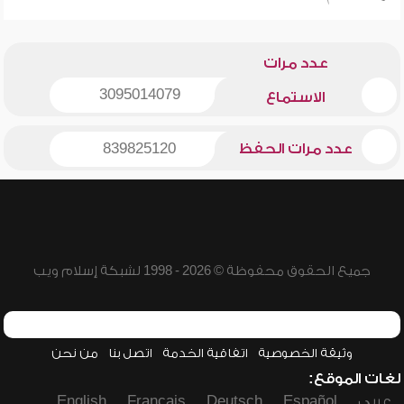
عدد مرات
3095014079
الاستماع
عدد مرات الحفظ
839825120
جميع الحقوق محفوظة © 2026 - 1998 لشبكة إسلام ويب
وثيقة الخصوصية
اتفاقية الخدمة
اتصل بنا
من نحن
لغات الموقع:
عربي
Español
Deutsch
Français
English