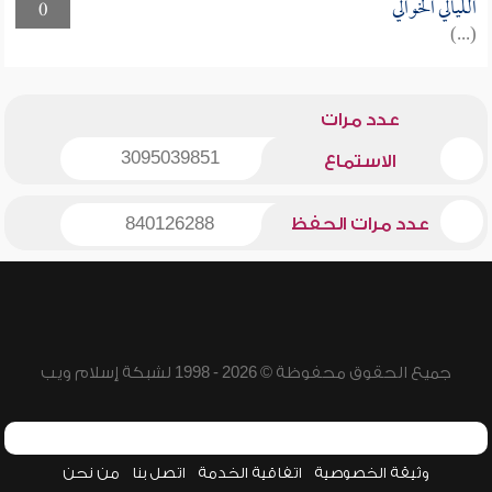
الليالي الخوالي
0
(...)
عدد مرات
3095039851
الاستماع
عدد مرات الحفظ
840126288
جميع الحقوق محفوظة © 2026 - 1998 لشبكة إسلام ويب
وثيقة الخصوصية
اتفاقية الخدمة
اتصل بنا
من نحن