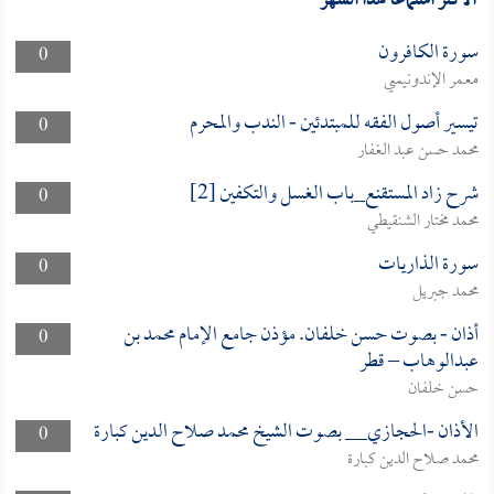
الأكثر استماعا لهذا الشهر
سورة الكافرون
0
معمر الإندونيسي
تيسير أصول الفقه للمبتدئين - الندب والمحرم
0
محمد حسن عبد الغفار
شرح زاد المستقنع_باب الغسل والتكفين [2]
0
محمد مختار الشنقيطي
سورة الذاريات
0
محمد جبريل
أذان - بصوت حسن خلفان. مؤذن جامع الإمام محمد بن
0
عبدالوهاب – قطر
حسن خلفان
الأذان -الحجازي__ بصوت الشيخ محمد صلاح الدين كبارة
0
محمد صلاح الدين كبارة