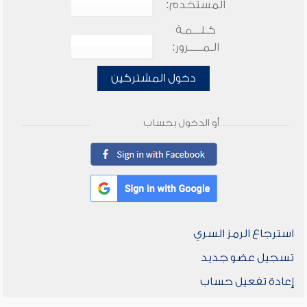
المستخدم:
كـلـــمـة
الـمـــــرور:
دخول المشتركين
أو الدخول بحساب
استرجاع الرمز السري
تسجيل عضو جديد
إعادة تفعيل حساب