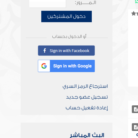
الـمـــــرور:
دخول المشتركين
أو الدخول بحساب
استرجاع الرمز السري
تسجيل عضو جديد
إعادة تفعيل حساب
البث المباشر