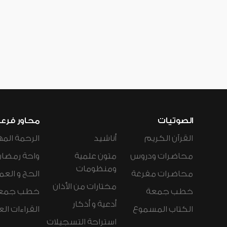
الصوتيات
محاور فرع
القرآن الكريم
أناشيد
الرحمة المه
محاضرات ودروس
متون علمية
واحة رمضان
ومنظومات
محاضرات مفرغة
الحج و العم
مختارات من الأذان
خطب جمعة
خطب جمع
أدعية و أذكار
الكتاب المسموع
القراءات ال
استراحة التسجيلات