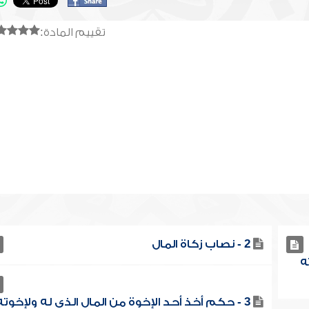
تقييم المادة:
2 - نصاب زكاة المال
ه
3 - حكم أخذ أحد الإخوة من المال الذي له ولإخوته