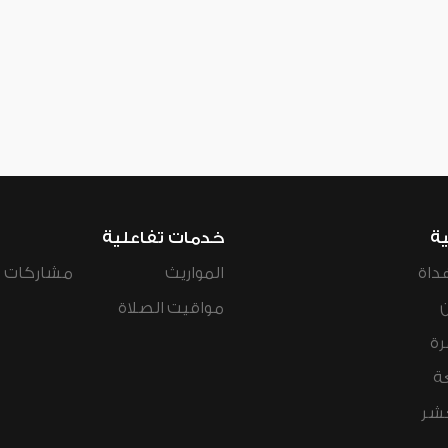
ية
خدمات تفاعلية
داة
المواريث
مشاركات ال
مواقيت الصلاة
رة
ة
عشر