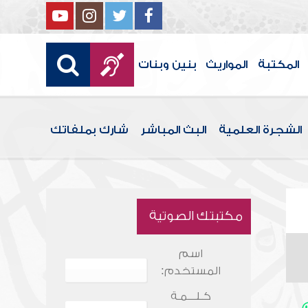
المكتبة
المواريث
بنين وبنات
الشجرة العلمية
البث المباشر
شارك بملفاتك
مكتبتك الصوتية
اسم
المستخدم:
كـلـــمـة