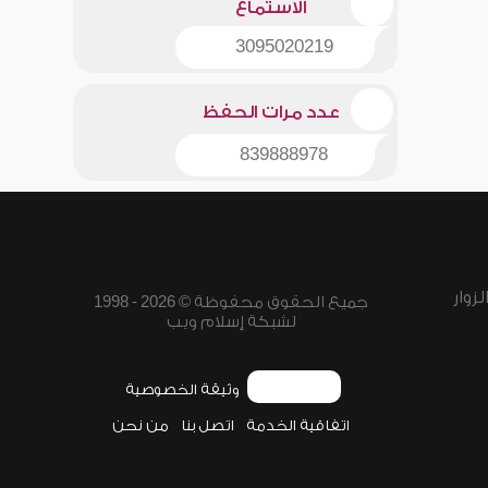
الاستماع
3095020219
عدد مرات الحفظ
839888978
زوار
جميع الحقوق محفوظة © 2026 - 1998
لشبكة إسلام ويب
وثيقة الخصوصية
اتفاقية الخدمة
اتصل بنا
من نحن