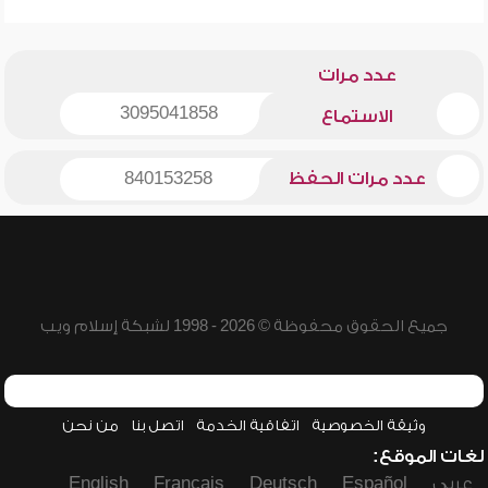
عدد مرات
3095041858
الاستماع
عدد مرات الحفظ
840153258
جميع الحقوق محفوظة © 2026 - 1998 لشبكة إسلام ويب
وثيقة الخصوصية
اتفاقية الخدمة
اتصل بنا
من نحن
لغات الموقع:
عربي
Español
Deutsch
Français
English