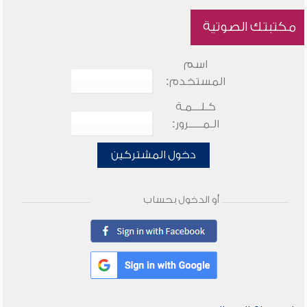
مكتبتك الصوتية
اسم
المستخدم:
كـلـــمـة
الـمـــــرور:
دخول المشتركين
أو الدخول بحساب