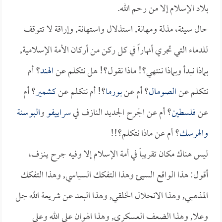
بلاد الإسلام إلا من رحم الله.
حال سيئة، مذلة ومهانة, استذلال واستهانة, وإراقة لا تتوقف
للدماء التي تجري أنهاراً في كل ركن من أركان الأمة الإسلامية,
بماذا نبدأ وبماذا ننتهي؟! ماذا نقول؟! هل نتكلم عن
الهند
؟ أم
نتكلم عن
الصومال
؟ أم عن
بورما
؟! أم نتكلم عن
كشمير
؟ أم
عن
فلسطين
؟ أم عن الجرح الجديد النازف في
سراييفو
و
البوسنة
والهرسك
؟ أم عن ماذا نتكلم؟!!
ليس هناك مكان تقريباً في أمة الإسلام إلا وفيه جرح ينـزف،
أقول: هذا الواقع السيئ وهذا التفكك السياسي, وهذا التفكك
المذهبي, وهذا الانحلال الخلقي, وهذا البعد عن شريعة الله جل
وعلا, وهذا الضعف العسكري, وهذا الهوان على الله وعلى