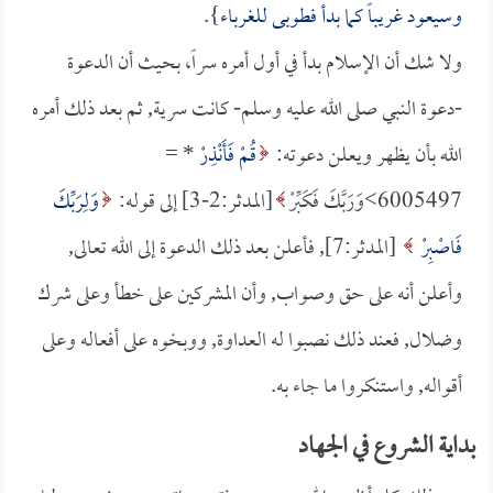
وسيعود غريباً كما بدأ فطوبى للغرباء
}.
ولا شك أن الإسلام بدأ في أول أمره سراً، بحيث أن الدعوة
-دعوة النبي صلى الله عليه وسلم- كانت سرية, ثم بعد ذلك أمره
الله بأن يظهر ويعلن دعوته:
قُمْ فَأَنْذِرْ
* =
6005497>وَرَبَّكَ فَكَبِّرْ
[المدثر:2-3] إلى قوله:
وَلِرَبِّكَ
فَاصْبِرْ
[المدثر:7], فأعلن بعد ذلك الدعوة إلى الله تعالى,
وأعلن أنه على حق وصواب, وأن المشركين على خطأ وعلى شرك
وضلال, فعند ذلك نصبوا له العداوة, ووبخوه على أفعاله وعلى
أقواله, واستنكروا ما جاء به.
بداية الشروع في الجهاد