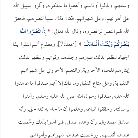
وسعهم, وبذلوا أوقاتهم, وأنفقوا ما يملكونه, وآثروا سبيل الله
على أهوائهم, وعلى شهواتهم, فكان ذلك سبباً لنصرهم، فحقق
الله لهم النصر لما نصروه، وقال الله تعالى:
إِنْ تَنْصُرُوا اللَّهَ
يَنْصُرْكُمْ وَيُثَبِّتْ أَقْدَامَكُمْ
[محمد:7], ومعلوم أنهم ابتلوا بهذا
الجهاد ليظهر بذلك صبرهم وجلدهم وقوتهم وليظهر بذلك
إيثارهم للحياة الأخروية, والنعيم الأخروي على شهواتهم
الدنيوية, وعلى متاع الدنيا, وما ذاك إلا أنهم صدقوا ما عاهدوا
الله عليه, صدقوا رسول الله صلى الله عليه وسلم, وآمنوا
برسالته, وحققوا اتباعه, وعلموا أن ما جاء به كله حق, وأنه
صادق مصدوق, وأن وعده صدق, فلما آمنوا بذلك رخُصت
عندهم أنفسهم, ورخصت عندهم شهواتهم وأموالهم,