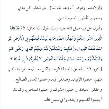
وأولادهم, وعرفوا أن وعد الله تعالى حق فبذلوا كل ما في
وسعهم, فأظهر الله بهم الدين.
وأنـزل على نبيه صلى الله عليه وسلم قول الله تعالى:
وَعَدَ اللَّهُ
الَّذِينَ آمَنُوا مِنْكُمْ وَعَمِلُوا الصَّالِحَاتِ لَيَسْتَخْلِفَنَّهُمْ فِي الْأَرْضِ كَمَا
اسْتَخْلَفَ الَّذِينَ مِنْ قَبْلِهِمْ وَلَيُمَكِّنَنَّ لَهُمْ دِينَهُمُ الَّذِي ارْتَضَى لَهُمْ
وَلَيُبَدِّلَنَّهُمْ مِنْ بَعْدِ خَوْفِهِمْ أَمْناً يَعْبُدُونَنِي لا يُشْرِكُونَ بِي شَيْئاً
[النور:55], فحقق الله هذا الوعد ولكن بعد أن حققوا ما طلب
منهم، حققوا الإيمان, وصدقوا فيه, وحققوا العمل الصالح,
وحققوا العبادة, واجتنبوا الشرك, واجتنبوا المعاصي, وكذلك
أجهدوا أنفسهم وجاهدوا في سبيل الله.