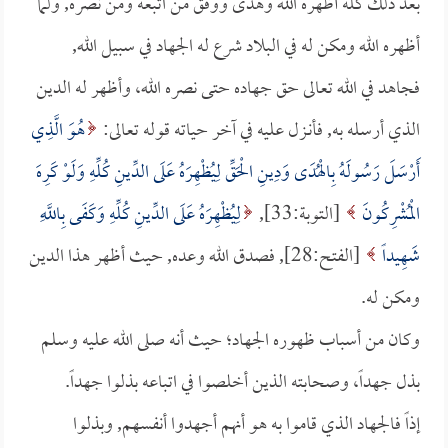
بعد ذلك كله أظهره الله وهدى ووفق من اتبعه ومن نصره, ولما
أظهره الله ومكن له في البلاد شرع له الجهاد في سبيل الله,
فجاهد في الله تعالى حق جهاده حتى نصره الله، وأظهر له الدين
الذي أرسله به, فأنـزل عليه في آخر حياته قوله تعالى:
هُوَ الَّذِي
أَرْسَلَ رَسُولَهُ بِالْهُدَى وَدِينِ الْحَقِّ لِيُظْهِرَهُ عَلَى الدِّينِ كُلِّهِ وَلَوْ كَرِهَ
الْمُشْرِكُونَ
[التوبة:33],
لِيُظْهِرَهُ عَلَى الدِّينِ كُلِّهِ وَكَفَى بِاللَّهِ
شَهِيداً
[الفتح:28], فصدق الله وعده, حيث أظهر هذا الدين
ومكن له.
وكان من أسباب ظهوره الجهاد؛ حيث أنه صلى الله عليه وسلم
بذل جهداً، وصحابته الذين أخلصوا في اتباعه بذلوا جهداً.
إذاً فالجهاد الذي قاموا به هو أنهم أجهدوا أنفسهم, وبذلوا