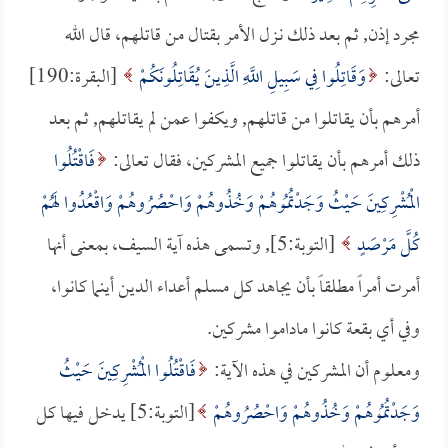
مجرد إذن, ثم بعد ذلك نـزل الأمر بقتال من قاتلهم، قال الله
تعالى:
وَقَاتِلُوا فِي سَبِيلِ اللَّهِ الَّذِينَ يُقَاتِلُونَكُمْ
[البقرة:190]
أمرهم بأن يقاتلوا من قاتلهم, ويكفوا عمن لم يقاتلهم, ثم بعد
ذلك أمرهم بأن يقاتلوا جميع المشركين، فقال تعالى:
فَاقْتُلُوا
الْمُشْرِكِينَ حَيْثُ وَجَدْتُمُوهُمْ وَخُذُوهُمْ وَاحْصُرُوهُمْ وَاقْعُدُوا لَهُمْ
كُلَّ مَرْصَدٍ
[التوبة:5], وتسمى هذه آية السيف، بمعنى أنها
أمرت أمراً مطلقاً بأن يجاهد كل مسلم أعداء الدين أينما كانوا،
وفي أي بقعة كانوا ماداموا مشركين.
ومعلوم أن المشركين في هذه الآية:
فَاقْتُلُوا الْمُشْرِكِينَ حَيْثُ
وَجَدْتُمُوهُمْ وَخُذُوهُمْ وَاحْصُرُوهُمْ
[التوبة:5] يدخل فيها كل