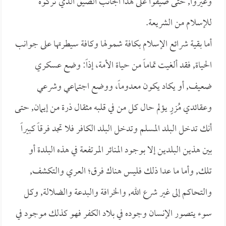
وغيروا, حتى ضيقوا على هذا الجانب الضيق الذي تركوه
للإسلام من الشريعة.
أما بقية شرائع الإسلام بكافة شمولها وكافة سيطرتها على جوانب
الحياة, فقد ألغيت تماماً من حياة الأمة، إذاً: وضع عسكري
ضعيف, أو يكاد يكون معدوماً، ووضع اجتماعي وشرعي
وعقائدي مُزرٍ يؤلم حال كل من في قلبه مثقال ذرة من إيمان, حتى
أنك تدخل البلد المسلم وتدخل البلد الكافر فلا تجد فرقاً كبيراً
بين هذين البلدين إلا بوجود المنائر المرتفعة في هذه البلدة أو
تلك, وأما ما عدا ذلك فليس هناك فرق؛ العري والتكشف,
والتحاكم إلى غير شرع الله, والخرافة والبدعة والضلالة, وكل
سوء يتصور الإنسان وجوده في بلاد الكفر فهو كذلك موجود في