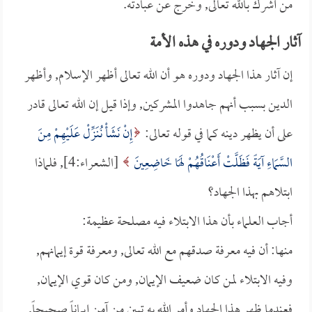
من أشرك بالله تعالى, وخرج عن عبادته.
آثار الجهاد ودوره في هذه الأمة
إن آثار هذا الجهاد ودوره هو أن الله تعالى أظهر الإسلام, وأظهر
الدين بسبب أنهم جاهدوا المشركين, وإذا قيل إن الله تعالى قادر
على أن يظهر دينه كما في قوله تعالى:
إِنْ نَشَأْ نُنَزِّلْ عَلَيْهِمْ مِنَ
السَّمَاءِ آيَةً فَظَلَّتْ أَعْنَاقُهُمْ لَهَا خَاضِعِينَ
[الشعراء:4], فلماذا
ابتلاهم بهذا الجهاد؟
أجاب العلماء بأن هذا الابتلاء فيه مصلحة عظيمة:
منها: أن فيه معرفة صدقهم مع الله تعالى, ومعرفة قوة إيمانهم,
وفيه الابتلاء لمن كان ضعيف الإيمان, ومن كان قوي الإيمان,
فعندما ظهر هذا الجهاد وأمر الله به تبين من آمن إيماناً صحيحاً,