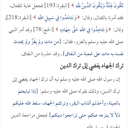
تَكُونَ فِتْنَةٌ وَيَكُونَ الدِّينُ لِلَّهِ
[البقرة:193] فجعل غاية للقتال،
فقد أمرنا بالقتال, وقال:
وَجَاهَدُوا فِي سَبِيلِ اللَّهِ
[البقرة:218],
وقال:
وَجَاهِدُوا فِي اللَّهِ حَقَّ جِهَادِهِ
[الحج:78] وقد أمر النبي
صلى الله عليه وسلم بالغزو، فقال: {
من مات ولم يَغْزُ ولم يحدث
نفسه به مات على شعبة من النفاق
}, وقد حذرنا من النفاق.
ترك الجهاد يفضي إلى ترك الدين
إن رسول الله صلى الله عليه وسلم نبه أن ترك الجهاد يفضي إلى
ترك الدين، وذلك بقوله صلى الله عليه وسلم: {
إذا تبايعتم
بالعينة، وأخذتم أذناب البقر، وتركتم الجهاد، سلط الله عليكم
ذلاً لا ينـزعه عنكم حتى تراجعوا دينكم
} فجعل مراجعة الدين
الجهاد في سبيل الله.