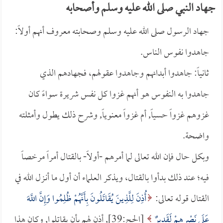
جهاد النبي صلى الله عليه وسلم وأصحابه
جهاد الرسول صلى الله عليه وسلم وصحابته معروف أنهم أولاً:
جاهدوا نفوس الناس.
ثانياً: جاهدوا أبدانهم وجاهدوا عقولهم، فجهادهم الذي
جاهدوا به النفوس هو أنهم غزوا كل نفس شريرة سواءً كان
غزوهم غزواً حسياً, أم غزواً معنوياً, وشرح ذلك يطول وأمثلته
واضحة.
وبكل حال فإن الله تعالى لما أمرهم -أولاً- بالقتال أمراً مرخصاً
فيه؛ عند ذلك بدأوا بالقتال، ويذكر العلماء أن أول ما أنـزل الله في
القتال قوله تعالى:
أُذِنَ لِلَّذِينَ يُقَاتَلُونَ بِأَنَّهُمْ ظُلِمُوا وَإِنَّ اللَّهَ
عَلَى نَصْرِهِمْ لَقَدِيرٌ
[الحج:39], أذن لهم بأن يقاتلوا, وكان هذا