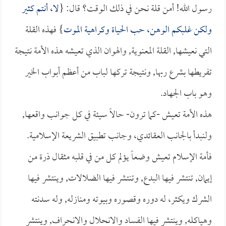
رسول الله! أمن قلة نحن في ذلك الوقت؟ قال: {
لا، أنتم كثير
ولكن غلبكم الوهن، حب الحياة وكراهية الموت
} فهذه القلة
التي نعيشها, القلة المعنوية, والهوان الذي تعيشه هذه الأمة نتيجة
تفريطها بشرع ربها, ونتيجة تركها لباب من أعظم أبواب الخير
وهو باب الجهاد.
هذه الأمة تعيش -كما ترون- حالاً سيئة في كل جوانب واقعها,
ولنبدأ بالجانب العقائدي، وجانب تطبيق الشريعة الإسلامية.
فأمة الإسلام تعيش وضعاً يؤلم كل من في قلبه مثقال ذرة من
إيمان, تنتشر فيها البدع, وتنتشر فيها الضلالات, وينتشر فيها
الشرك ويكثر، له دوره وقصوره وبيوته ومنازله, وله سدنته
وهياكله, وينتشر فيها الفساد والانحلال والانحراف, وينتشر