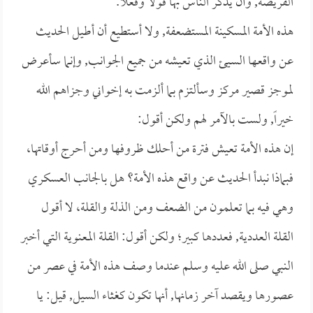
الفريضة, وأن يُذكر الناس بها قولاً وفعلاً.
هذه الأمة المسكينة المستضعفة, ولا أستطيع أن أطيل الحديث
عن واقعها السيئ الذي تعيشه من جميع الجوانب, وإنما سأعرض
لموجز قصير مركز وسألتزم بما ألزمت به إخواني وجزاهم الله
خيراً, ولست بالآمر لهم ولكن أقول:
إن هذه الأمة تعيش فترة من أحلك ظروفها ومن أحرج أوقاتها،
فبماذا نبدأ الحديث عن واقع هذه الأمة؟ هل بالجانب العسكري
وهي فيه بما تعلمون من الضعف ومن الذلة والقلة، لا أقول
القلة العددية, فعددها كبير؛ ولكن أقول: القلة المعنوية التي أخبر
النبي صلى الله عليه وسلم عندما وصف هذه الأمة في عصر من
عصورها ويقصد آخر زمانها, أنها تكون كغثاء السيل, قيل: يا