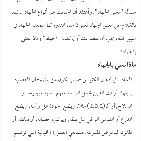
مسألة "معنى الجهاد", وأعتقد أن الحديث عن أنواع الجهاد مرتبط
بالكلام عن معنى الجهاد فعنوان هذه الندوة كما سمعتم الجهاد في
سبيل الله، يجب أن نقف عند أول كلمة "الجهاد" وماذا نعني
بالجهاد؟
ماذا نعني بالجهاد
المتبادر إلى أذهان الكثيرين -وربما نكون من بينهم- أن المقصود
بالجهاد أولئك الذين يحمل الواحد منهم السيف بيمينه, أو
السلاح, أو ألـ (r.b.g.) مثلاً, ويضع الخوذة على رأسه, ويضع
الدرع أو اللباس الواقي على بدنه, ويركب حصانه, أو دبابته, أو
طائرته ليخوض المعركة, هذه هي الصورة الخيالية التي ترتسم