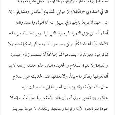
سيعيد إليها وحدتها، وقوتها، وعزتها، والعمل بشريعة ربها.
أنا في اعتقادي -والكلام لإخواني المشايخ أساتذتي ومشايخي: إن
كل جهد لا يربط بالجهاد في سبيل الله أنا أقول وأعتقد والله
أعلم أنه لن يؤتي الثمرة المرجوة, التي تراد ويريدها الله من هذه
الأمة؛ لأن أعداءنا كُثُر ولن يسمحوا لنا وهم أقوياء كما نعلم ولا
ننكر قوة عدونا, لن يسمحوا لنا إطلاقاً أن نستعيد زمام المبادرة
والقيادة إلا بقوة السلاح والحديد والنار, هذه حقيقة واقعة لا بد
أن نعرفها ونذكرها جيداً، ولا نغفلها عند الحديث عن إصلاح
حال هذه الأمة، وقد وصلت أحوالها إلى ما وصلت إليه.
هذا موجز قصير حول أحوال هذه الأمة وربط هذا الأمر، إنه لا
عودة لعزة هذه الأمة وقوتها ومنعتها, وكذلك لا عودة لشريعة