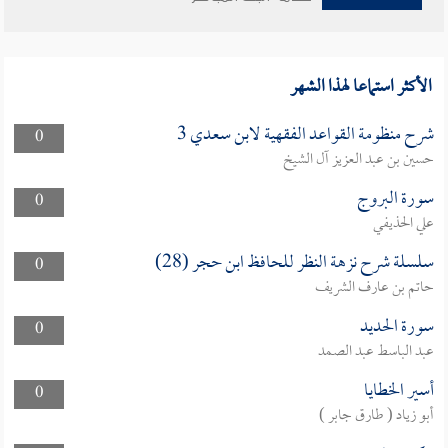
الأكثر استماعا لهذا الشهر
شرح منظومة القواعد الفقهية لابن سعدي 3
0
حسين بن عبد العزيز آل الشيخ
سورة البروج
0
علي الحذيفي
سلسلة شرح نزهة النظر للحافظ ابن حجر (28)
0
حاتم بن عارف الشريف
سورة الحديد
0
عبد الباسط عبد الصمد
أسير الخطايا
0
أبو زياد ( طارق جابر )