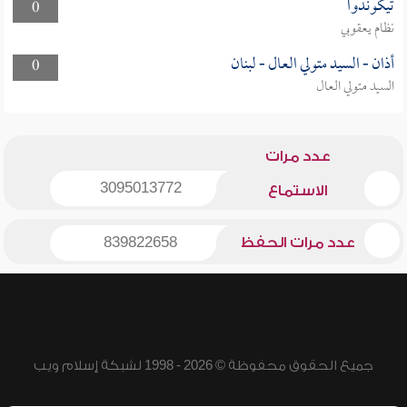
تيكوندوا
0
نظام يعقوبي
أذان - السيد متولي العال - لبنان
0
السيد متولي العال
عدد مرات
3095013772
الاستماع
عدد مرات الحفظ
839822658
جميع الحقوق محفوظة © 2026 - 1998 لشبكة إسلام ويب