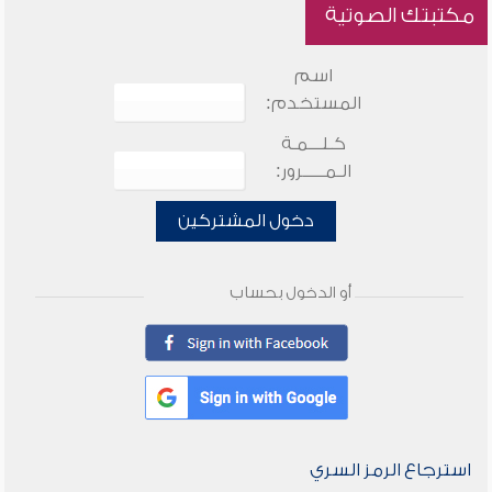
مكتبتك الصوتية
اسم
المستخدم:
كـلـــمـة
الـمـــــرور:
دخول المشتركين
أو الدخول بحساب
استرجاع الرمز السري