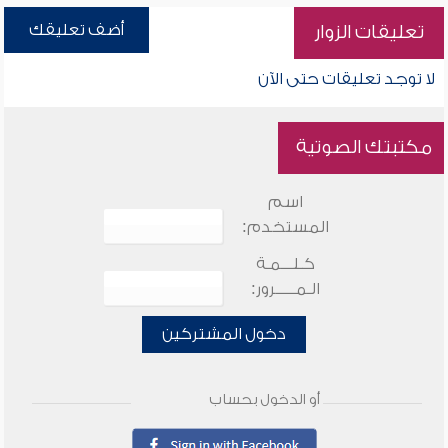
أضف تعليقك
تعليقات الزوار
لا توجد تعليقات حتى الآن
مكتبتك الصوتية
اسم
المستخدم:
كـلـــمـة
الـمـــــرور:
دخول المشتركين
أو الدخول بحساب