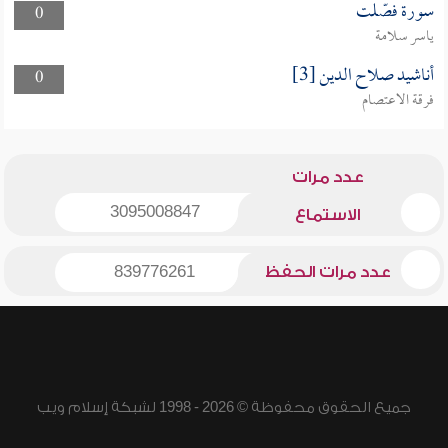
سورة فصّلت
0
ياسر سلامة
أناشيد صلاح الدين [3]
0
فرقة الاعتصام
عدد مرات
3095008847
الاستماع
عدد مرات الحفظ
839776261
جميع الحقوق محفوظة © 2026 - 1998 لشبكة إسلام ويب