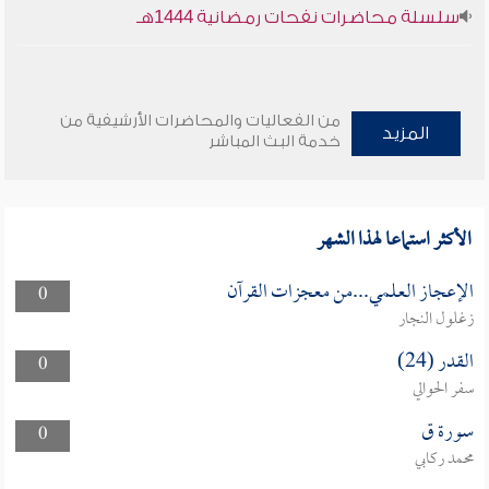
سلسلة محاضرات نفحات رمضانية 1444هـ
من الفعاليات والمحاضرات الأرشيفية من
المزيد
خدمة البث المباشر
الأكثر استماعا لهذا الشهر
الإعجاز العلمي...من معجزات القرآن
0
زغلول النجار
القدر (24)
0
سفر الحوالي
سورة ق
0
محمد ركابي