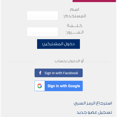
اسم
المستخدم:
كـلـــمـة
الـمـــــرور:
دخول المشتركين
أو الدخول بحساب
استرجاع الرمز السري
تسجيل عضو جديد