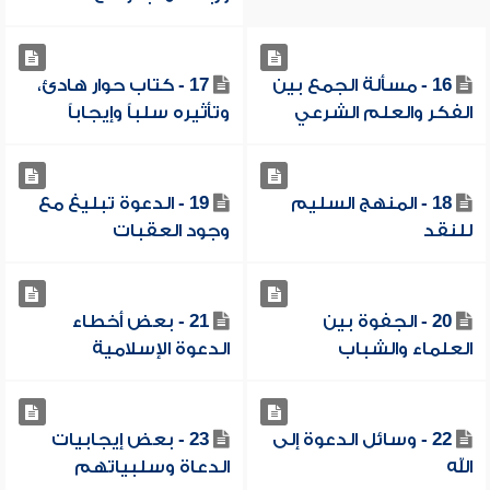
16 - مسألة الجمع بين
17 - كتاب حوار هادئ،
الفكر والعلم الشرعي
وتأثيره سلباً وإيجاباً
18 - المنهج السليم
19 - الدعوة تبليغ مع
للنقد
وجود العقبات
20 - الجفوة بين
21 - بعض أخطاء
العلماء والشباب
الدعوة الإسلامية
22 - وسائل الدعوة إلى
23 - بعض إيجابيات
الله
الدعاة وسلبياتهم