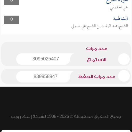
سورة الشرح
0
علي الحذيفي
الشاطبية
0
الشيخ:عبد الرشيد بن الشيخ علي صوفي
عدد مرات
3095025407
الاستماع
عدد مرات الحفظ
839958947
جميع الحقوق محفوظة © 2026 - 1998 لشبكة إسلام ويب