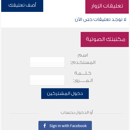
أضف تعليقك
تعليقات الزوار
لا توجد تعليقات حتى الآن
مكتبتك الصوتية
اسم
المستخدم:
كـلـــمـة
الـمـــــرور:
دخول المشتركين
أو الدخول بحساب