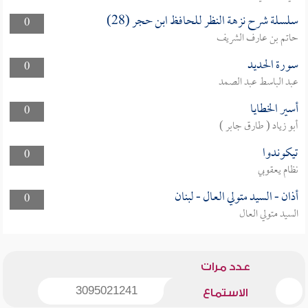
سلسلة شرح نزهة النظر للحافظ ابن حجر (28)
0
حاتم بن عارف الشريف
سورة الحديد
0
عبد الباسط عبد الصمد
أسير الخطايا
0
أبو زياد ( طارق جابر )
تيكوندوا
0
نظام يعقوبي
أذان - السيد متولي العال - لبنان
0
السيد متولي العال
عدد مرات
3095021241
الاستماع