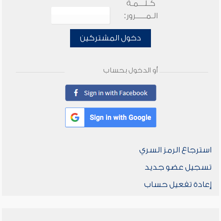
كـلـــمـة
الـمـــــرور:
دخول المشتركين
أو الدخول بحساب
استرجاع الرمز السري
تسجيل عضو جديد
إعادة تفعيل حساب