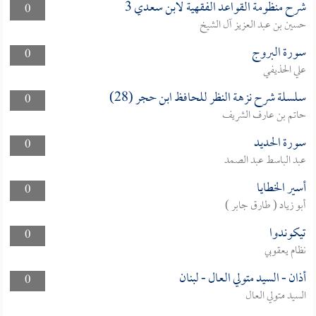
شرح منظومة القواعد الفقهية لابن سعدي 3
0
حسين بن عبد العزيز آل الشيخ
سورة البروج
0
علي الحذيفي
سلسلة شرح نزهة النظر للحافظ ابن حجر (28)
0
حاتم بن عارف الشريف
سورة الحديد
0
عبد الباسط عبد الصمد
أسير الخطايا
0
أبو زياد ( طارق جابر )
تيكوندوا
0
نظام يعقوبي
أذان - السيد متولي العال - لبنان
0
السيد متولي العال