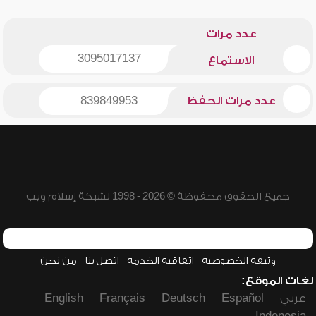
عدد مرات
3095017137
الاستماع
عدد مرات الحفظ
839849953
جميع الحقوق محفوظة © 2026 - 1998 لشبكة إسلام ويب
وثيقة الخصوصية
اتفاقية الخدمة
اتصل بنا
من نحن
لغات الموقع:
عربي
Español
Deutsch
Français
English