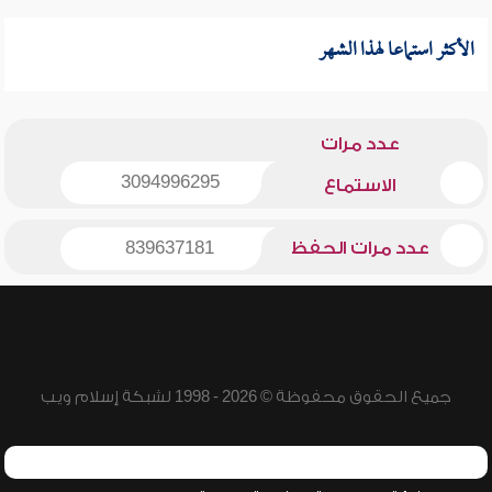
الأكثر استماعا لهذا الشهر
عدد مرات
3094996295
الاستماع
عدد مرات الحفظ
839637181
جميع الحقوق محفوظة © 2026 - 1998 لشبكة إسلام ويب