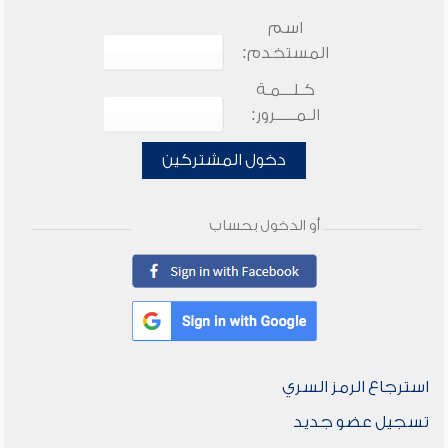
اسم
المستخدم:
كـلـــمـة
الـمـــــرور:
دخول المشتركين
أو الدخول بحساب
استرجاع الرمز السري
تسجيل عضو جديد