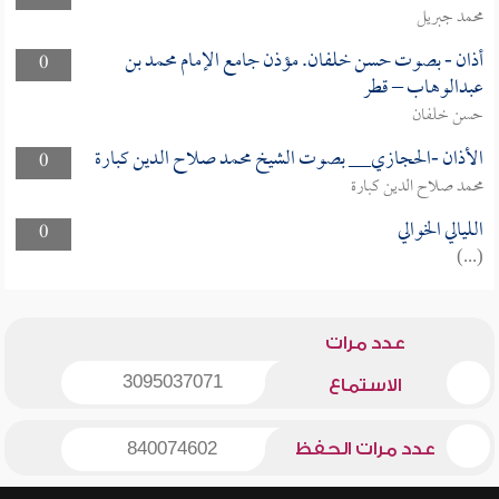
محمد جبريل
أذان - بصوت حسن خلفان. مؤذن جامع الإمام محمد بن
0
عبدالوهاب – قطر
حسن خلفان
الأذان -الحجازي__ بصوت الشيخ محمد صلاح الدين كبارة
0
محمد صلاح الدين كبارة
الليالي الخوالي
0
(...)
عدد مرات
3095037071
الاستماع
عدد مرات الحفظ
840074602