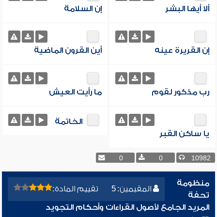
ألا أيها البشر
إن السلامة
إن القريرة عينه
أين القرون الماضية
رب مذكور لقوم
ما رأيت العيش
الخاتمة
يا ساكن القبر
0
0
10982
منظومة
المقيمين: 5
تقييم المادة:
تحفة
المريد الجامع لأصول القراءات وأحكام التجويد