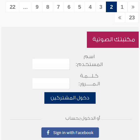
22
...
9
8
7
6
5
4
3
2
1
23
مكتبتك الصوتية
اسم
المستخدم:
كـلـــمـة
الـمـــــرور:
دخول المشتركين
أو الدخول بحساب