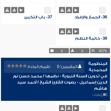
36- الجمع والإفراد
37- باب التكبير
38- خاتمة النظم
0
0
6076
المنظومة
المقيمين: 0
تقييم المادة:
المحمدية
في تدوين السنة النبوية - نظمها / محمد حسن نور
الدين إسماعيل - بصوت القارئ الشيخ / أحمد سيد
هاشم
إنشاد: