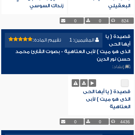
البعقيلي
زنداك السوسي
0
0
824
قصيدة ( يا
المقيمين: 1
تقييم المادة:
أيها الحى
الذى هو ميت ) لأبى العتاهية - بصوت القارئ محمد
حسن نور الدين
إنشاد:
قصيدة ( يا أيها الحى
الذى هو ميت ) لأبى
العتاهية
0
0
4436