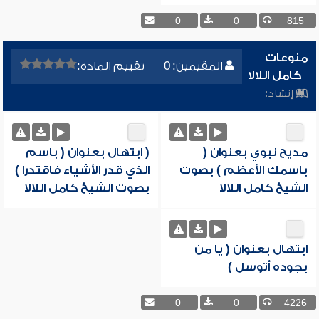
0
0
815
منوعات
المقيمين: 0
تقييم المادة:
_كامل اللالا
إنشاد:
مديح نبوي بعنوان (
( ابتهال بعنوان ( باسم
باسمك الأعظم ) بصوت
الذي قدر الأشياء فاقتدرا )
الشيخ كامل اللالا
بصوت الشيخ كامل اللالا
ابتهال بعنوان ( يا من
بجوده أتوسل )
0
0
4226