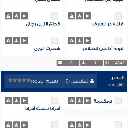
فلله در العارف
قطع الليل رجال
قوم أذا جن الظلام
هجرت الورى
0
0
14842
النذير
المقيمين: 0
تقييم المادة:
إنشاد:
المقدمة
أفرادا نبعث أفرادا