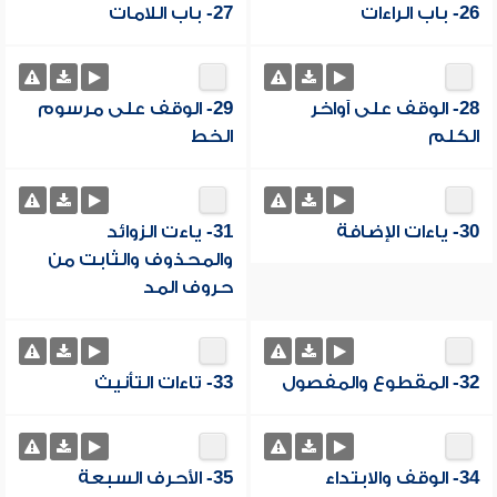
26- باب الراءات
27- باب اللامات
28- الوقف على آواخر
29- الوقف على مرسوم
الكلم
الخط
30- ياءات الإضافة
31- ياءت الزوائد
والمحذوف والثابت من
حروف المد
32- المقطوع والمفصول
33- تاءات التأنيث
34- الوقف والابتداء
35- الأحرف السبعة