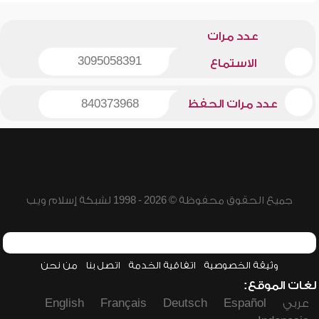
عدد مرات
3095058391
الاستماع
عدد مرات الحفظ
840373968
جميع الحقوق محفوظة © 2026 - 1998 لشبكة إسلام ويب
وثيقة الخصوصية
اتفاقية الخدمة
اتصل بنا
من نحن
لغات الموقع:
عربي
Español
Deutsch
Français
English