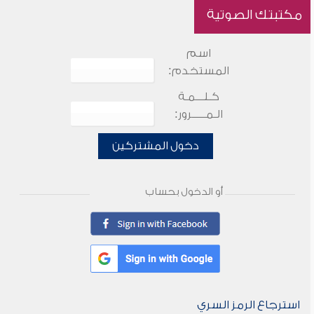
مكتبتك الصوتية
اسم
المستخدم:
كـلـــمـة
الـمـــــرور:
دخول المشتركين
أو الدخول بحساب
استرجاع الرمز السري