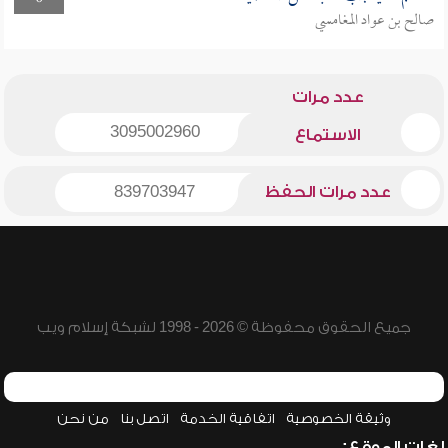
صالح بن عواد المغامسي
عدد مرات
3095002960
الاستماع
عدد مرات الحفظ
839703947
جميع الحقوق محفوظة © 2026 - 1998 لشبكة إسلام ويب
وثيقة الخصوصية
اتفاقية الخدمة
اتصل بنا
من نحن
لغات الموقع: