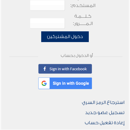
المستخدم:
كـلـــمـة
الـمـــــرور:
دخول المشتركين
أو الدخول بحساب
استرجاع الرمز السري
تسجيل عضو جديد
إعادة تفعيل حساب