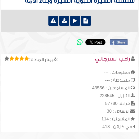
سلسلة السيرة النبوية السيرة وبناء الأمة
راغب السرجاني
تقييم المادة:
معلومات : ---
ملحوظة : ---
المستمعين : 43556
التنزيل : 228545
قراءة: 57780
الرسائل : 30
المقيميّن : 114
في خزائن : 413