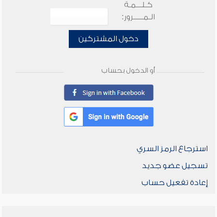
كـلـــمـة
الـمـــــرور:
دخول المشتركين
أو الدخول بحساب
استرجاع الرمز السري
تسجيل عضو جديد
إعادة تفعيل حساب