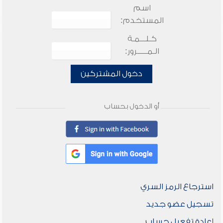
اسم
المستخدم:
كـلـــمـة
الـمـــــرور:
دخول المشتركين
أو الدخول بحساب
استرجاع الرمز السري
تسجيل عضو جديد
إعادة تفعيل حساب