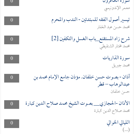
سورة الكافرون
0
معمر الإندونيسي
تيسير أصول الفقه للمبتدئين - الندب والمحرم
0
محمد حسن عبد الغفار
شرح زاد المستقنع_باب الغسل والتكفين [2]
0
محمد مختار الشنقيطي
سورة الذاريات
0
محمد جبريل
أذان - بصوت حسن خلفان. مؤذن جامع الإمام محمد بن
0
عبدالوهاب – قطر
حسن خلفان
الأذان -الحجازي__ بصوت الشيخ محمد صلاح الدين كبارة
0
محمد صلاح الدين كبارة
الليالي الخوالي
0
(...)