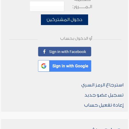
الـمـــــرور:
دخول المشتركين
أو الدخول بحساب
استرجاع الرمز السري
تسجيل عضو جديد
إعادة تفعيل حساب