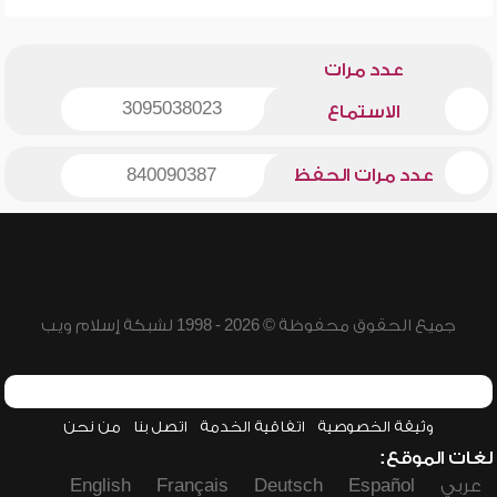
عدد مرات
3095038023
الاستماع
عدد مرات الحفظ
840090387
جميع الحقوق محفوظة © 2026 - 1998 لشبكة إسلام ويب
وثيقة الخصوصية
اتفاقية الخدمة
اتصل بنا
من نحن
لغات الموقع:
عربي
Español
Deutsch
Français
English