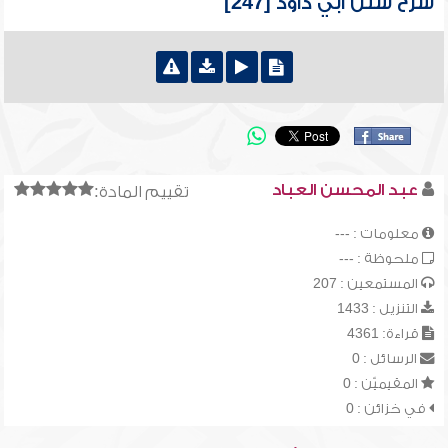
شرح سنن أبي داود [247]
عبد المحسن العباد
تقييم المادة:
معلومات : ---
ملحوظة : ---
المستمعين : 207
التنزيل : 1433
قراءة: 4361
الرسائل : 0
المقيميّن : 0
في خزائن : 0